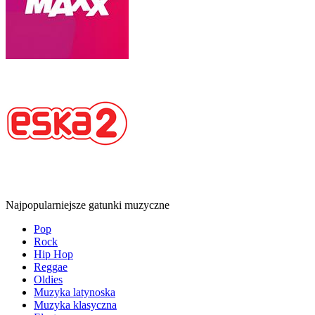
Najpopularniejsze gatunki muzyczne
Pop
Rock
Hip Hop
Reggae
Oldies
Muzyka latynoska
Muzyka klasyczna