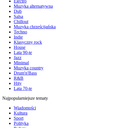
Electro
Muzyka alternatywna
Dub
Salsa
Chillout
Muzyka chrześcijańska
Techno
Indie
Klasyczny rock
House
Lata 90-te
Jazz
Minimal
Muzyka country
Drum'n'Bass
R&B
Hity
Lata 70-te
Najpopularniejsze tematy
Wiadomości
Kultura
Sport
Polityka