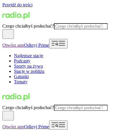
Przejdź do treści
Czego chciałbyś posłuchać?
Otwórz app
Odkryj Prime
Najlepsze stacje
Podcasty
Sporty na żywo
Stacje w pobliżu
Gatunki
Tematy
Czego chciałbyś posłuchać?
Otwórz app
Odkryj Prime