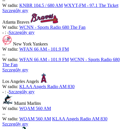
-
-
W radiu:
KNBR 104.5 / 680 AM
WXYT-FM - 97.1 The Ticket
Szczegóły gry
Atlanta Braves
W radiu:
WCNN - Sports Radio 680 The Fan
-
:
-
Szczegóły gry
New York Yankees
W radiu:
WFAN 66 AM - 101.9 FM
-
-
W radiu:
WFAN 66 AM - 101.9 FM
WCNN - Sports Radio 680
The Fan
Szczegóły gry
Los Angeles Angels
W radiu:
KLAA Angels Radio AM 830
-
:
-
Szczegóły gry
Miami Marlins
W radiu:
WQAM 560 AM
-
-
W radiu:
WQAM 560 AM
KLAA Angels Radio AM 830
Szczegóły gry