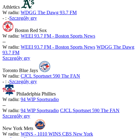
Athletics
W radiu:
WDGG The Dawg 93.7 FM
-
:
-
Szczegóły gry
Boston Red Sox
W radiu:
WEEI 93.7 FM - Boston Sports News
-
-
W radiu:
WEEI 93.7 FM - Boston Sports News
WDGG The Dawg
93.7 FM
Szczegóły gry
Toronto Blue Jays
W radiu:
CJCL Sportsnet 590 The FAN
-
:
-
Szczegóły gry
Philadelphia Phillies
W radiu:
94 WIP Sportsradio
-
-
W radiu:
94 WIP Sportsradio
CJCL Sportsnet 590 The FAN
Szczegóły gry
New York Mets
W radiu:
WINS - 1010 WINS CBS New York