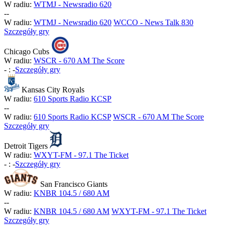
W radiu:
WTMJ - Newsradio 620
-
-
W radiu:
WTMJ - Newsradio 620
WCCO - News Talk 830
Szczegóły gry
Chicago Cubs
W radiu:
WSCR - 670 AM The Score
-
:
-
Szczegóły gry
Kansas City Royals
W radiu:
610 Sports Radio KCSP
-
-
W radiu:
610 Sports Radio KCSP
WSCR - 670 AM The Score
Szczegóły gry
Detroit Tigers
W radiu:
WXYT-FM - 97.1 The Ticket
-
:
-
Szczegóły gry
San Francisco Giants
W radiu:
KNBR 104.5 / 680 AM
-
-
W radiu:
KNBR 104.5 / 680 AM
WXYT-FM - 97.1 The Ticket
Szczegóły gry