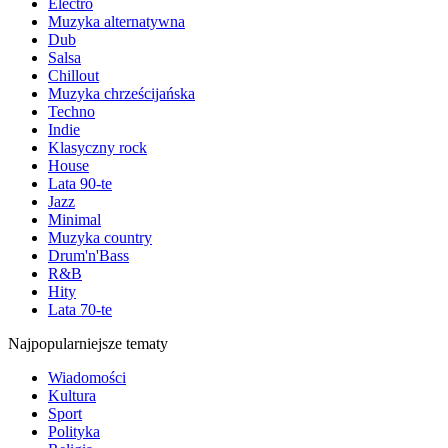
Electro
Muzyka alternatywna
Dub
Salsa
Chillout
Muzyka chrześcijańska
Techno
Indie
Klasyczny rock
House
Lata 90-te
Jazz
Minimal
Muzyka country
Drum'n'Bass
R&B
Hity
Lata 70-te
Najpopularniejsze tematy
Wiadomości
Kultura
Sport
Polityka