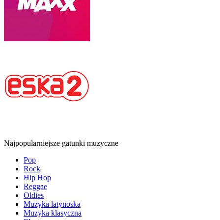
Najpopularniejsze gatunki muzyczne
Pop
Rock
Hip Hop
Reggae
Oldies
Muzyka latynoska
Muzyka klasyczna