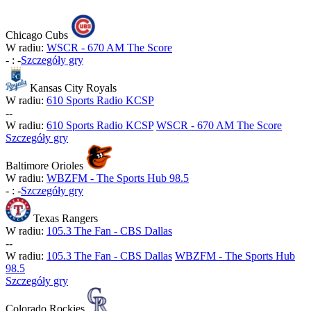
Chicago Cubs
W radiu:
WSCR - 670 AM The Score
-
:
-
Szczegóły gry
Kansas City Royals
W radiu:
610 Sports Radio KCSP
-
-
W radiu:
610 Sports Radio KCSP
WSCR - 670 AM The Score
Szczegóły gry
Baltimore Orioles
W radiu:
WBZFM - The Sports Hub 98.5
-
:
-
Szczegóły gry
Texas Rangers
W radiu:
105.3 The Fan - CBS Dallas
-
-
W radiu:
105.3 The Fan - CBS Dallas
WBZFM - The Sports Hub
98.5
Szczegóły gry
Colorado Rockies