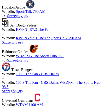
Houston Astros
W radiu:
SportsTalk 790 AM
-
:
-
Szczegóły gry
San Diego Padres
W radiu:
KWFN - 97.3 The Fan
-
-
W radiu:
KWFN - 97.3 The Fan
SportsTalk 790 AM
Szczegóły gry
Baltimore Orioles
W radiu:
WBZFM - The Sports Hub 98.5
-
:
-
Szczegóły gry
Texas Rangers
W radiu:
105.3 The Fan - CBS Dallas
-
-
W radiu:
105.3 The Fan - CBS Dallas
WBZFM - The Sports Hub
98.5
Szczegóły gry
Cleveland Guardians
W radiu:
WTAM 1100 AM