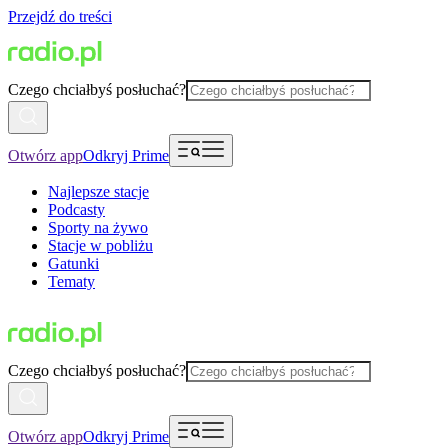
Przejdź do treści
Czego chciałbyś posłuchać?
Otwórz app
Odkryj Prime
Najlepsze stacje
Podcasty
Sporty na żywo
Stacje w pobliżu
Gatunki
Tematy
Czego chciałbyś posłuchać?
Otwórz app
Odkryj Prime