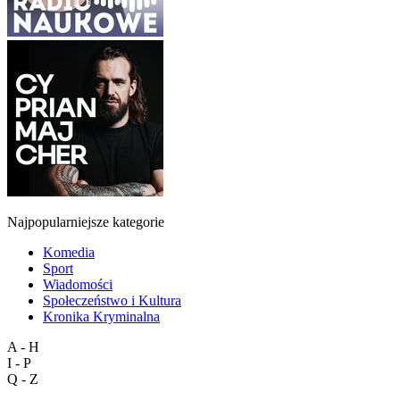
Najpopularniejsze kategorie
Komedia
Sport
Wiadomości
Społeczeństwo i Kultura
Kronika Kryminalna
A - H
I - P
Q - Z