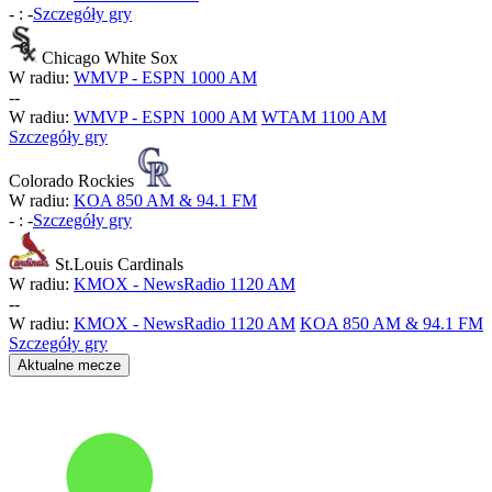
-
:
-
Szczegóły gry
Chicago White Sox
W radiu:
WMVP - ESPN 1000 AM
-
-
W radiu:
WMVP - ESPN 1000 AM
WTAM 1100 AM
Szczegóły gry
Colorado Rockies
W radiu:
KOA 850 AM & 94.1 FM
-
:
-
Szczegóły gry
St.Louis Cardinals
W radiu:
KMOX - NewsRadio 1120 AM
-
-
W radiu:
KMOX - NewsRadio 1120 AM
KOA 850 AM & 94.1 FM
Szczegóły gry
Aktualne mecze