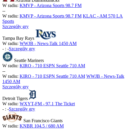
Arizona Diamondbacks
W radiu:
KMVP - Arizona Sports 98.7 FM
-
-
W radiu:
KMVP - Arizona Sports 98.7 FM
KLAC - AM 570 LA
Sports
Szczegóły gry
Tampa Bay Rays
W radiu:
WWJB - News-Talk 1450 AM
-
:
-
Szczegóły gry
Seattle Mariners
W radiu:
KIRO - 710 ESPN Seattle 710 AM
-
-
W radiu:
KIRO - 710 ESPN Seattle 710 AM
WWJB - News-Talk
1450 AM
Szczegóły gry
Detroit Tigers
W radiu:
WXYT-FM - 97.1 The Ticket
-
:
-
Szczegóły gry
San Francisco Giants
W radiu:
KNBR 104.5 / 680 AM