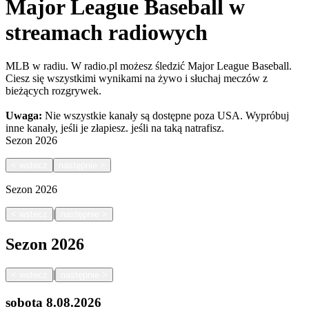
Major League Baseball w
streamach radiowych
MLB w radiu. W radio.pl możesz śledzić Major League Baseball.
Ciesz się wszystkimi wynikami na żywo i słuchaj meczów z
bieżących rozgrywek.
Uwaga:
Nie wszystkie kanały są dostępne poza USA. Wypróbuj
inne kanały, jeśli je złapiesz.
jeśli na taką natrafisz.
Sezon
2026
<
wstecz
następnie
>
Sezon
2026
|
<
wstecz
następnie
>
Sezon
2026
|
<
wstecz
następnie
>
sobota
8.08.2026