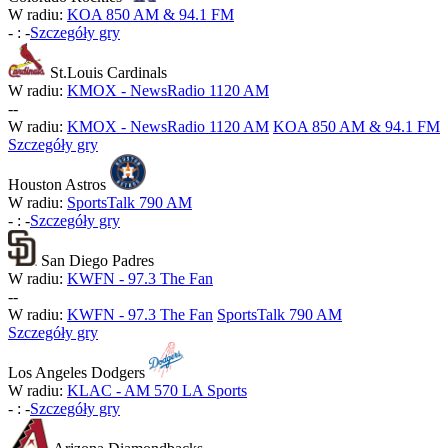
W radiu:
KOA 850 AM & 94.1 FM
-
:
-
Szczegóły gry
St.Louis Cardinals
W radiu:
KMOX - NewsRadio 1120 AM
-
-
W radiu:
KMOX - NewsRadio 1120 AM
KOA 850 AM & 94.1 FM
Szczegóły gry
Houston Astros
W radiu:
SportsTalk 790 AM
-
:
-
Szczegóły gry
San Diego Padres
W radiu:
KWFN - 97.3 The Fan
-
-
W radiu:
KWFN - 97.3 The Fan
SportsTalk 790 AM
Szczegóły gry
Los Angeles Dodgers
W radiu:
KLAC - AM 570 LA Sports
-
:
-
Szczegóły gry