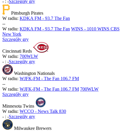
-
:
-
Szczegóły gry
Pittsburgh Pirates
W radiu:
KDKA FM - 93.7 The Fan
-
-
W radiu:
KDKA FM - 93.7 The Fan
WINS - 1010 WINS CBS
New York
Szczegóły gry
Cincinnati Reds
W radiu:
700WLW
-
:
-
Szczegóły gry
Washington Nationals
W radiu:
WJFK-FM - The Fan 106.7 FM
-
-
W radiu:
WJFK-FM - The Fan 106.7 FM
700WLW
Szczegóły gry
Minnesota Twins
W radiu:
WCCO - News Talk 830
-
:
-
Szczegóły gry
Milwaukee Brewers