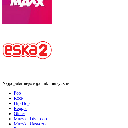
Najpopularniejsze gatunki muzyczne
Pop
Rock
Hip Hop
Reggae
Oldies
Muzyka latynoska
Muzyka klasyczna