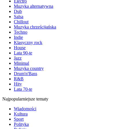
Electro
Muzyka alternatywna
Dub
Salsa
Chillout
Muzyka chrześcijańska
Techno
Indie
Klasyczny rock
House
Lata 90-te
Jazz
Minimal
Muzyka country
Drum'n'Bass
R&B
Hity
Lata 70-te
Najpopularniejsze tematy
Wiadomości
Kultura
Sport
Polityka