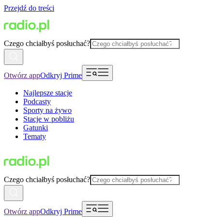
Przejdź do treści
Czego chciałbyś posłuchać?
Otwórz app
Odkryj Prime
Najlepsze stacje
Podcasty
Sporty na żywo
Stacje w pobliżu
Gatunki
Tematy
Czego chciałbyś posłuchać?
Otwórz app
Odkryj Prime