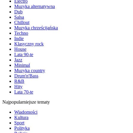
Electro
Muzyka alternatywna
Dub
Salsa
Chillout
Muzyka chrześcijańska
Techno
Indie
Klasyczny rock
House
Lata 90-te
Jazz
Minimal
Muzyka country
Drum'n'Bass
R&B
Hity
Lata 70-te
Najpopularniejsze tematy
Wiadomości
Kultura
Sport
Polityka