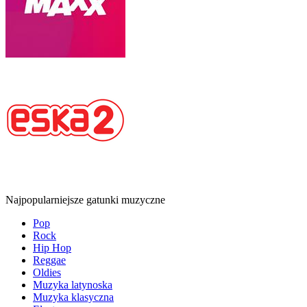
Najpopularniejsze gatunki muzyczne
Pop
Rock
Hip Hop
Reggae
Oldies
Muzyka latynoska
Muzyka klasyczna