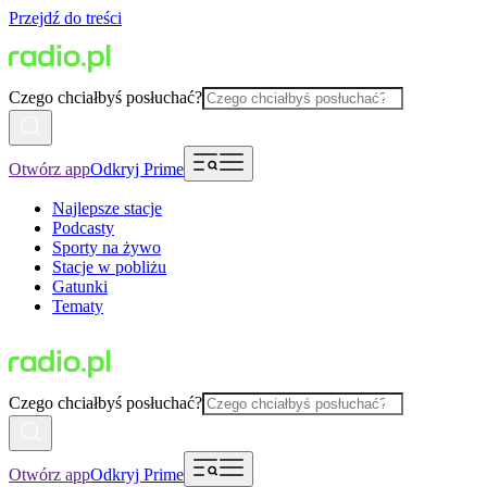
Przejdź do treści
Czego chciałbyś posłuchać?
Otwórz app
Odkryj Prime
Najlepsze stacje
Podcasty
Sporty na żywo
Stacje w pobliżu
Gatunki
Tematy
Czego chciałbyś posłuchać?
Otwórz app
Odkryj Prime