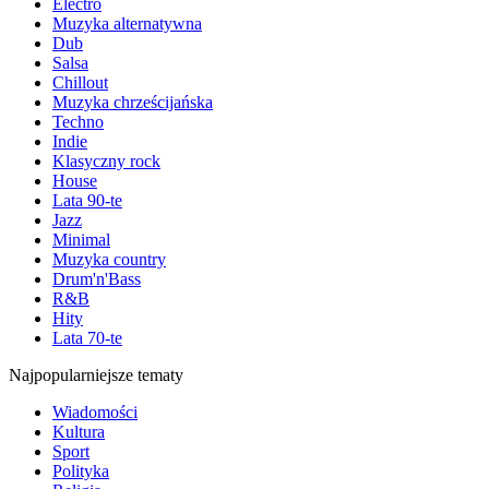
Electro
Muzyka alternatywna
Dub
Salsa
Chillout
Muzyka chrześcijańska
Techno
Indie
Klasyczny rock
House
Lata 90-te
Jazz
Minimal
Muzyka country
Drum'n'Bass
R&B
Hity
Lata 70-te
Najpopularniejsze tematy
Wiadomości
Kultura
Sport
Polityka