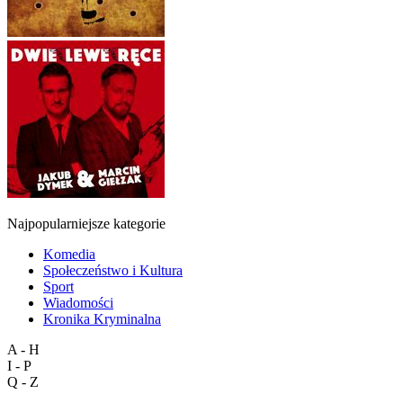
Najpopularniejsze kategorie
Komedia
Społeczeństwo i Kultura
Sport
Wiadomości
Kronika Kryminalna
A - H
I - P
Q - Z