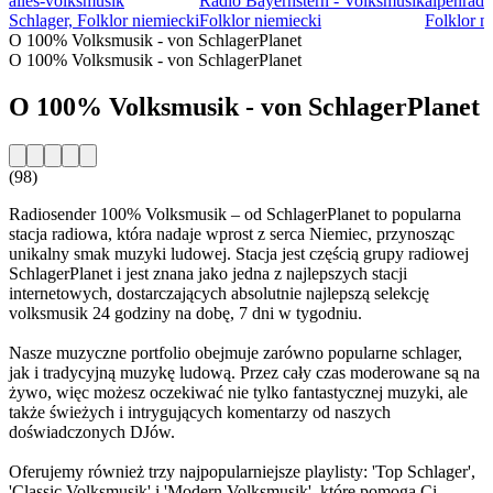
alles-volksmusik
Radio Bayernstern - Volksmusik
alpenradi
Schlager, Folklor niemiecki
Folklor niemiecki
Folklor n
O 100% Volksmusik - von SchlagerPlanet
O 100% Volksmusik - von SchlagerPlanet
O 100% Volksmusik - von SchlagerPlanet
(98)
Radiosender 100% Volksmusik – od SchlagerPlanet to popularna
stacja radiowa, która nadaje wprost z serca Niemiec, przynosząc
unikalny smak muzyki ludowej. Stacja jest częścią grupy radiowej
SchlagerPlanet i jest znana jako jedna z najlepszych stacji
internetowych, dostarczających absolutnie najlepszą selekcję
volksmusik 24 godziny na dobę, 7 dni w tygodniu.
Nasze muzyczne portfolio obejmuje zarówno popularne schlager,
jak i tradycyjną muzykę ludową. Przez cały czas moderowane są na
żywo, więc możesz oczekiwać nie tylko fantastycznej muzyki, ale
także świeżych i intrygujących komentarzy od naszych
doświadczonych DJów.
Oferujemy również trzy najpopularniejsze playlisty: 'Top Schlager',
'Classic Volksmusik' i 'Modern Volksmusik', które pomogą Ci