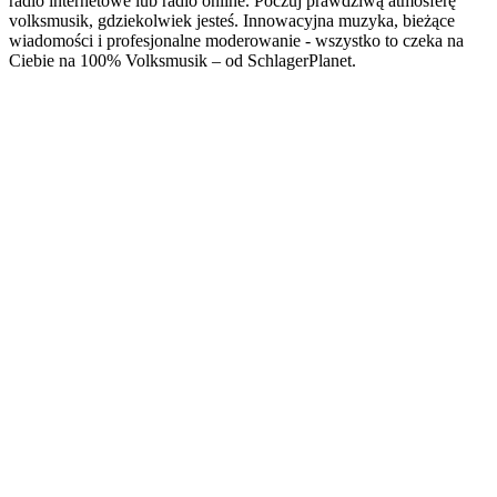
radio internetowe lub radio online. Poczuj prawdziwą atmosferę
volksmusik, gdziekolwiek jesteś. Innowacyjna muzyka, bieżące
wiadomości i profesjonalne moderowanie - wszystko to czeka na
Ciebie na 100% Volksmusik – od SchlagerPlanet.
Strona internetowa stacji