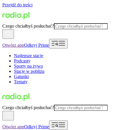
Przejdź do treści
Czego chciałbyś posłuchać?
Otwórz app
Odkryj Prime
Najlepsze stacje
Podcasty
Sporty na żywo
Stacje w pobliżu
Gatunki
Tematy
Czego chciałbyś posłuchać?
Otwórz app
Odkryj Prime