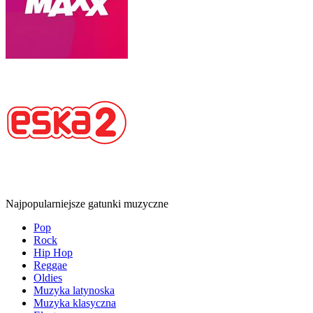
Najpopularniejsze gatunki muzyczne
Pop
Rock
Hip Hop
Reggae
Oldies
Muzyka latynoska
Muzyka klasyczna