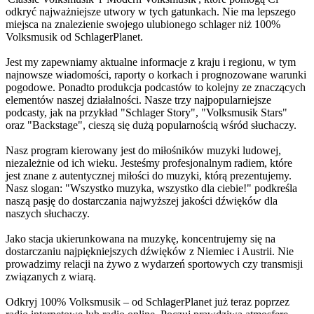
odkryć najważniejsze utwory w tych gatunkach. Nie ma lepszego
miejsca na znalezienie swojego ulubionego schlager niż 100%
Volksmusik od SchlagerPlanet.
Jest my zapewniamy aktualne informacje z kraju i regionu, w tym
najnowsze wiadomości, raporty o korkach i prognozowane warunki
pogodowe. Ponadto produkcja podcastów to kolejny ze znaczących
elementów naszej działalności. Nasze trzy najpopularniejsze
podcasty, jak na przykład "Schlager Story", "Volksmusik Stars"
oraz "Backstage", cieszą się dużą popularnością wśród słuchaczy.
Nasz program kierowany jest do miłośników muzyki ludowej,
niezależnie od ich wieku. Jesteśmy profesjonalnym radiem, które
jest znane z autentycznej miłości do muzyki, którą prezentujemy.
Nasz slogan: "Wszystko muzyka, wszystko dla ciebie!" podkreśla
naszą pasję do dostarczania najwyższej jakości dźwięków dla
naszych słuchaczy.
Jako stacja ukierunkowana na muzykę, koncentrujemy się na
dostarczaniu najpiękniejszych dźwięków z Niemiec i Austrii. Nie
prowadzimy relacji na żywo z wydarzeń sportowych czy transmisji
związanych z wiarą.
Odkryj 100% Volksmusik – od SchlagerPlanet już teraz poprzez