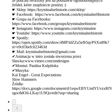
że podcast tworzony jest na podstawie ogólnodostępnych
źródeł, które znajdziecie poniżej :)
☛ Sklep: ⁠⁠⁠⁠⁠⁠⁠⁠⁠⁠⁠⁠⁠⁠⁠⁠⁠⁠⁠⁠⁠⁠⁠⁠⁠https://kryminalnehistorie.com/sklep/ ⁠⁠⁠⁠⁠⁠⁠⁠⁠⁠⁠⁠⁠⁠⁠⁠⁠⁠⁠⁠⁠⁠⁠
☛ Facebook: ⁠⁠ ⁠⁠⁠⁠⁠⁠⁠⁠⁠⁠⁠⁠⁠⁠⁠⁠⁠⁠⁠⁠⁠⁠⁠⁠⁠https://www.facebook.com/kryminalne0historie⁠⁠⁠⁠⁠⁠⁠⁠⁠⁠⁠⁠⁠⁠⁠⁠⁠⁠⁠⁠⁠⁠⁠
☛ Grupa na Facebooku:
⁠⁠⁠⁠⁠⁠⁠⁠⁠⁠⁠⁠⁠⁠⁠⁠⁠⁠⁠⁠⁠⁠⁠⁠⁠https://www.facebook.com/groups/kryminalnehistorie⁠⁠⁠⁠⁠⁠⁠⁠⁠⁠⁠⁠⁠⁠⁠⁠⁠⁠⁠⁠⁠⁠⁠
☛ Instagram: ⁠⁠⁠⁠⁠⁠⁠⁠⁠⁠⁠⁠⁠⁠⁠⁠⁠⁠⁠⁠⁠⁠⁠⁠⁠https://www.instagram.com/kryminalne⁠⁠⁠⁠⁠⁠⁠⁠⁠⁠⁠⁠⁠⁠⁠⁠⁠⁠⁠⁠⁠⁠⁠
☛ Youtube: ⁠⁠⁠⁠⁠⁠⁠⁠⁠⁠⁠⁠⁠⁠⁠⁠⁠⁠⁠⁠⁠⁠⁠⁠⁠https://www.youtube.com/kryminalnehistorie⁠⁠⁠⁠⁠⁠⁠⁠⁠⁠⁠⁠⁠⁠⁠⁠⁠⁠⁠⁠⁠⁠⁠⁠⁠
☛ Spotify:
⁠⁠⁠⁠⁠⁠⁠⁠⁠⁠⁠⁠⁠⁠⁠⁠⁠⁠⁠⁠⁠⁠⁠⁠⁠https://open.spotify.com/show/4MP3dZZu5efb5qvPSXu89k?
si=e9c65befc023463d ⁠⁠⁠⁠⁠⁠⁠⁠⁠⁠⁠⁠⁠⁠⁠⁠⁠⁠⁠⁠⁠⁠⁠⁠⁠
☛ Mail: ⁠⁠kryminalnehistorie@gmail.com⁠⁠
✔Animacja w intro została stworzona przez
Sławka:⁠⁠www.vimeo.com/smdesigns⁠
✔Montaż: Paulina Kulpińska
✔Muzyka:
Kai Engel - Great Expectations
Slow Hammers
Źródła:
https://docs.google.com/document/d/1eqwEBYUmlYUvzxRf
sgoc8dOIi-LKay1U9Qo/edit?usp=sharing