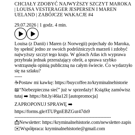
CHCIAŁY ZDOBYĆ NAJWYŻSZY SZCZYT MAROKA
| LOUISA VESTERAGER JESPERSEN I MAREN
UELAND | ZABÓJCZE WAKACJE #4
29.07.2026
|
1 godz. 4 min.
Louisa (z Danii) i Maren (z Norwegii) pojechały do Maroka,
by spełnić jedno ze swoich podróżniczych marzeń i zdobyć
najwyższy szczyt tego kraju. W górach Atlas ich wyprawa
przybrała jednak przerażający obrót, a sprawa szybko
wstrząsnęła opinią publiczną na całym świecie. Co wydarzyło
się na szlaku?
-----
☕Postaw mi kawkę: ⁠⁠⁠⁠⁠⁠⁠⁠⁠⁠⁠⁠⁠⁠⁠⁠⁠⁠⁠⁠⁠⁠⁠⁠⁠⁠https://buycoffee.to/kryminalnehistorie⁠⁠⁠⁠⁠⁠⁠⁠⁠⁠⁠⁠⁠⁠⁠⁠⁠⁠⁠⁠⁠⁠⁠⁠⁠⁠
📖“Niebezpieczna sieć” już w sprzedaży! Książkę zamówisz
tutaj ➡️ ⁠⁠⁠⁠⁠⁠⁠⁠⁠⁠⁠⁠⁠⁠⁠⁠⁠⁠⁠⁠⁠⁠https://bit.ly/46ia12I⁠⁠⁠⁠⁠⁠⁠⁠⁠⁠⁠⁠⁠⁠⁠⁠⁠⁠⁠⁠⁠⁠ [autopromocja]
ZAPROPONUJ SPRAWĘ ➡️
⁠⁠⁠⁠⁠⁠⁠⁠⁠⁠⁠⁠⁠⁠⁠⁠⁠⁠⁠⁠⁠⁠⁠⁠⁠https://forms.gle/tTUPgnEBZGur47ds9⁠⁠⁠⁠⁠⁠⁠⁠⁠⁠⁠⁠⁠⁠⁠⁠⁠⁠⁠⁠⁠⁠⁠⁠⁠
----------------------------------------------------------------
📩Newsletter: ⁠⁠⁠⁠⁠⁠⁠⁠⁠⁠⁠⁠⁠⁠⁠⁠⁠⁠⁠⁠⁠⁠⁠⁠⁠https://kryminalnehistorie.com/newsletter-zapis⁠⁠⁠⁠⁠⁠⁠⁠⁠⁠⁠⁠⁠⁠⁠⁠⁠⁠⁠⁠⁠⁠⁠⁠⁠
✉️Współpraca: kryminalnehistorie@gmail.com