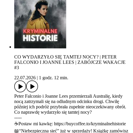
CO WYDARZYŁO SIĘ TAMTEJ NOCY? | PETER
FALCONIO I JOANNE LEES | ZABÓJCZE WAKACJE
#3
22.07.2026
|
1 godz. 12 min.
Peter Falconio i Joanne Lees przemierzali Australię, kiedy
nocą zatrzymali się na odludnym odcinku drogi. Chwilę
później ich podróż przybrała zupełnie nieoczekiwany obrót.
Co naprawdę wydarzyło się tamtej nocy?
-----
☕Postaw mi kawkę: ⁠⁠⁠⁠⁠⁠⁠⁠⁠⁠⁠⁠⁠⁠⁠⁠⁠⁠⁠⁠⁠⁠⁠⁠⁠https://buycoffee.to/kryminalnehistorie⁠⁠⁠⁠⁠⁠⁠⁠⁠⁠⁠⁠⁠⁠⁠⁠⁠⁠⁠⁠⁠⁠⁠⁠⁠
📖“Niebezpieczna sieć” już w sprzedaży! Książkę zamówisz