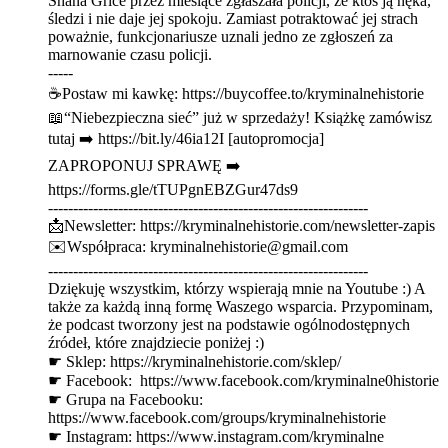
Shana Grice przez miesiące zgłaszała policji, że ktoś ją nęka,
śledzi i nie daje jej spokoju. Zamiast potraktować jej strach
poważnie, funkcjonariusze uznali jedno ze zgłoszeń za
marnowanie czasu policji.
-----
☕Postaw mi kawkę: ⁠⁠⁠⁠⁠⁠⁠⁠⁠⁠⁠⁠⁠⁠⁠⁠⁠⁠⁠⁠⁠⁠⁠https://buycoffee.to/kryminalnehistorie⁠⁠⁠⁠⁠⁠⁠⁠⁠⁠⁠⁠⁠⁠⁠⁠⁠⁠⁠⁠⁠⁠⁠
📖“Niebezpieczna sieć” już w sprzedaży! Książkę zamówisz
tutaj ➡️ ⁠⁠⁠⁠⁠⁠⁠⁠⁠⁠⁠⁠⁠⁠⁠⁠⁠⁠⁠https://bit.ly/46ia12I⁠⁠⁠⁠⁠⁠⁠⁠⁠⁠⁠⁠⁠⁠⁠⁠⁠⁠⁠ [autopromocja]
ZAPROPONUJ SPRAWĘ ➡️
⁠⁠⁠⁠⁠⁠⁠⁠⁠⁠⁠⁠⁠⁠⁠⁠⁠⁠⁠⁠⁠⁠https://forms.gle/tTUPgnEBZGur47ds9⁠⁠⁠⁠⁠⁠⁠⁠⁠⁠⁠⁠⁠⁠⁠⁠⁠⁠⁠⁠⁠⁠
----------------------------------------------------------------
📩Newsletter: ⁠⁠⁠⁠⁠⁠⁠⁠⁠⁠⁠⁠⁠⁠⁠⁠⁠⁠⁠⁠⁠⁠https://kryminalnehistorie.com/newsletter-zapis⁠⁠⁠⁠⁠⁠⁠⁠⁠⁠⁠⁠⁠⁠⁠⁠⁠⁠⁠⁠⁠⁠
✉️Współpraca: kryminalnehistorie@gmail.com
----------------------------------------------------------------
Dziękuję wszystkim, którzy wspierają mnie na Youtube :) A
także za każdą inną formę Waszego wsparcia. Przypominam,
że podcast tworzony jest na podstawie ogólnodostępnych
źródeł, które znajdziecie poniżej :)
☛ Sklep: ⁠⁠⁠⁠⁠⁠⁠⁠⁠⁠⁠⁠⁠⁠⁠⁠⁠⁠⁠⁠⁠⁠⁠⁠https://kryminalnehistorie.com/sklep/ ⁠⁠⁠⁠⁠⁠⁠⁠⁠⁠⁠⁠⁠⁠⁠⁠⁠⁠⁠⁠⁠⁠
☛ Facebook: ⁠⁠ ⁠⁠⁠⁠⁠⁠⁠⁠⁠⁠⁠⁠⁠⁠⁠⁠⁠⁠⁠⁠⁠⁠⁠⁠https://www.facebook.com/kryminalne0historie⁠⁠⁠⁠⁠⁠⁠⁠⁠⁠⁠⁠⁠⁠⁠⁠⁠⁠⁠⁠⁠⁠
☛ Grupa na Facebooku:
⁠⁠⁠⁠⁠⁠⁠⁠⁠⁠⁠⁠⁠⁠⁠⁠⁠⁠⁠⁠⁠⁠⁠⁠https://www.facebook.com/groups/kryminalnehistorie⁠⁠⁠⁠⁠⁠⁠⁠⁠⁠⁠⁠⁠⁠⁠⁠⁠⁠⁠⁠⁠⁠
☛ Instagram: ⁠⁠⁠⁠⁠⁠⁠⁠⁠⁠⁠⁠⁠⁠⁠⁠⁠⁠⁠⁠⁠⁠⁠⁠https://www.instagram.com/kryminalne⁠⁠⁠⁠⁠⁠⁠⁠⁠⁠⁠⁠⁠⁠⁠⁠⁠⁠⁠⁠⁠⁠