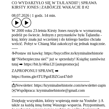
CO WYDARZYŁO SIĘ W TAJLANDII? | SPRAWA
KIRSTY JONES | ZABÓJCZE WAKACJE II #2
08.07.2026
|
1 godz. 14 min.
W 2000 roku 23-letnia Kirsty Jones ruszyła w wymarzoną
podróż po świecie. Jednym z przystanków była Tajlandia -
kraj, który znała już wcześniej i do którego bardzo chciała
wrócić. Pobyt w Chiang Mai zakończył się jednak tragicznie.
-----
☕Postaw mi kawkę: ⁠⁠⁠⁠⁠⁠⁠⁠⁠⁠⁠⁠⁠⁠⁠⁠⁠⁠⁠⁠⁠⁠⁠⁠https://buycoffee.to/kryminalnehistorie⁠⁠⁠⁠⁠⁠⁠⁠⁠⁠⁠⁠⁠⁠⁠⁠⁠⁠⁠⁠⁠⁠⁠⁠
📖“Niebezpieczna sieć” już w sprzedaży! Książkę zamówisz
tutaj ➡️ ⁠⁠⁠⁠⁠⁠⁠⁠⁠⁠⁠⁠⁠⁠⁠⁠⁠⁠⁠⁠https://bit.ly/46ia12I⁠⁠⁠⁠⁠⁠⁠⁠⁠⁠⁠⁠⁠⁠⁠⁠⁠⁠⁠⁠ [autopromocja]
ZAPROPONUJ SPRAWĘ ➡️
⁠⁠⁠⁠⁠⁠⁠⁠⁠⁠⁠⁠⁠⁠⁠⁠⁠⁠⁠⁠⁠⁠⁠https://forms.gle/tTUPgnEBZGur47ds9⁠⁠⁠⁠⁠⁠⁠⁠⁠⁠⁠⁠⁠⁠⁠⁠⁠⁠⁠⁠⁠⁠⁠
----------------------------------------------------------------
📩Newsletter: ⁠⁠⁠⁠⁠⁠⁠⁠⁠⁠⁠⁠⁠⁠⁠⁠⁠⁠⁠⁠⁠⁠⁠https://kryminalnehistorie.com/newsletter-zapis⁠⁠⁠⁠⁠⁠⁠⁠⁠⁠⁠⁠⁠⁠⁠⁠⁠⁠⁠⁠⁠⁠⁠
✉️Współpraca: kryminalnehistorie@gmail.com
----------------------------------------------------------------
Dziękuję wszystkim, którzy wspierają mnie na Youtube :) A
także za każdą inną formę Waszego wsparcia. Przypominam,