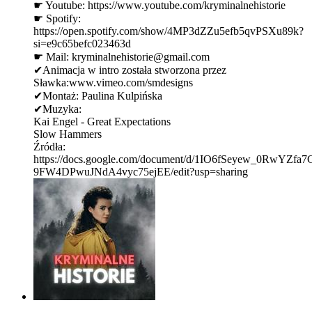
☛ Youtube: ⁠⁠⁠⁠⁠⁠⁠⁠⁠⁠⁠⁠⁠⁠⁠⁠⁠⁠⁠⁠⁠⁠⁠⁠https://www.youtube.com/kryminalnehistorie⁠⁠⁠⁠⁠⁠⁠⁠⁠⁠⁠⁠⁠⁠⁠⁠⁠⁠⁠⁠⁠⁠⁠⁠
☛ Spotify:
⁠⁠⁠⁠⁠⁠⁠⁠⁠⁠⁠⁠⁠⁠⁠⁠⁠⁠⁠⁠⁠⁠⁠⁠https://open.spotify.com/show/4MP3dZZu5efb5qvPSXu89k?
si=e9c65befc023463d ⁠⁠⁠⁠⁠⁠⁠⁠⁠⁠⁠⁠⁠⁠⁠⁠⁠⁠⁠⁠⁠⁠⁠⁠
☛ Mail: ⁠⁠kryminalnehistorie@gmail.com⁠⁠
✔Animacja w intro została stworzona przez
Sławka:⁠⁠www.vimeo.com/smdesigns⁠
✔Montaż: Paulina Kulpińska
✔Muzyka:
Kai Engel - Great Expectations
Slow Hammers
Źródła:
https://docs.google.com/document/d/1IO6fSeyew_0RwYZfa7
9FW4DPwuJNdA4vyc75ejEE/edit?usp=sharing