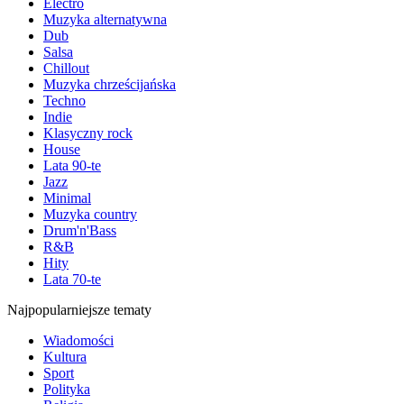
Electro
Muzyka alternatywna
Dub
Salsa
Chillout
Muzyka chrześcijańska
Techno
Indie
Klasyczny rock
House
Lata 90-te
Jazz
Minimal
Muzyka country
Drum'n'Bass
R&B
Hity
Lata 70-te
Najpopularniejsze tematy
Wiadomości
Kultura
Sport
Polityka