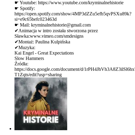
☛ Youtube: ⁠⁠⁠⁠⁠⁠⁠⁠⁠⁠⁠⁠⁠⁠⁠⁠⁠⁠⁠⁠⁠⁠⁠⁠⁠https://www.youtube.com/kryminalnehistorie⁠⁠⁠⁠⁠⁠⁠⁠⁠⁠⁠⁠⁠⁠⁠⁠⁠⁠⁠⁠⁠⁠⁠⁠⁠
☛ Spotify:
⁠⁠⁠⁠⁠⁠⁠⁠⁠⁠⁠⁠⁠⁠⁠⁠⁠⁠⁠⁠⁠⁠⁠⁠⁠https://open.spotify.com/show/4MP3dZZu5efb5qvPSXu89k?
si=e9c65befc023463d ⁠⁠⁠⁠⁠⁠⁠⁠⁠⁠⁠⁠⁠⁠⁠⁠⁠⁠⁠⁠⁠⁠⁠⁠⁠
☛ Mail: ⁠⁠kryminalnehistorie@gmail.com⁠⁠
✔Animacja w intro została stworzona przez
Sławka:⁠⁠www.vimeo.com/smdesigns⁠
✔Montaż: Paulina Kulpińska
✔Muzyka:
Kai Engel - Great Expectations
Slow Hammers
Źródła:
https://docs.google.com/document/d/1rPH4JhVh3A8Z3ilS
T1Zqts/edit?usp=sharing