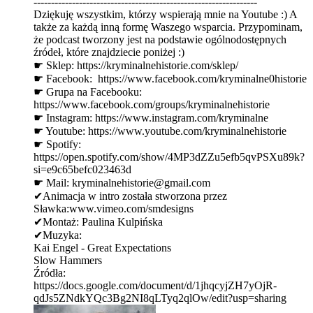
----------------------------------------------------------------
Dziękuję wszystkim, którzy wspierają mnie na Youtube :) A
także za każdą inną formę Waszego wsparcia. Przypominam,
że podcast tworzony jest na podstawie ogólnodostępnych
źródeł, które znajdziecie poniżej :)
☛ Sklep: ⁠⁠⁠⁠⁠⁠⁠⁠⁠⁠⁠⁠⁠⁠⁠⁠⁠⁠⁠⁠⁠⁠⁠⁠⁠⁠⁠https://kryminalnehistorie.com/sklep/ ⁠⁠⁠⁠⁠⁠⁠⁠⁠⁠⁠⁠⁠⁠⁠⁠⁠⁠⁠⁠⁠⁠⁠⁠⁠
☛ Facebook: ⁠⁠ ⁠⁠⁠⁠⁠⁠⁠⁠⁠⁠⁠⁠⁠⁠⁠⁠⁠⁠⁠⁠⁠⁠⁠⁠⁠⁠⁠https://www.facebook.com/kryminalne0historie⁠⁠⁠⁠⁠⁠⁠⁠⁠⁠⁠⁠⁠⁠⁠⁠⁠⁠⁠⁠⁠⁠⁠⁠⁠
☛ Grupa na Facebooku:
⁠⁠⁠⁠⁠⁠⁠⁠⁠⁠⁠⁠⁠⁠⁠⁠⁠⁠⁠⁠⁠⁠⁠⁠⁠⁠⁠https://www.facebook.com/groups/kryminalnehistorie⁠⁠⁠⁠⁠⁠⁠⁠⁠⁠⁠⁠⁠⁠⁠⁠⁠⁠⁠⁠⁠⁠⁠⁠⁠
☛ Instagram: ⁠⁠⁠⁠⁠⁠⁠⁠⁠⁠⁠⁠⁠⁠⁠⁠⁠⁠⁠⁠⁠⁠⁠⁠⁠⁠⁠https://www.instagram.com/kryminalne⁠⁠⁠⁠⁠⁠⁠⁠⁠⁠⁠⁠⁠⁠⁠⁠⁠⁠⁠⁠⁠⁠⁠⁠⁠
☛ Youtube: ⁠⁠⁠⁠⁠⁠⁠⁠⁠⁠⁠⁠⁠⁠⁠⁠⁠⁠⁠⁠⁠⁠⁠⁠⁠⁠⁠https://www.youtube.com/kryminalnehistorie⁠⁠⁠⁠⁠⁠⁠⁠⁠⁠⁠⁠⁠⁠⁠⁠⁠⁠⁠⁠⁠⁠⁠⁠⁠⁠⁠
☛ Spotify:
⁠⁠⁠⁠⁠⁠⁠⁠⁠⁠⁠⁠⁠⁠⁠⁠⁠⁠⁠⁠⁠⁠⁠⁠⁠⁠⁠https://open.spotify.com/show/4MP3dZZu5efb5qvPSXu89k?
si=e9c65befc023463d ⁠⁠⁠⁠⁠⁠⁠⁠⁠⁠⁠⁠⁠⁠⁠⁠⁠⁠⁠⁠⁠⁠⁠⁠⁠⁠⁠
☛ Mail: ⁠⁠kryminalnehistorie@gmail.com⁠⁠
✔Animacja w intro została stworzona przez
Sławka:⁠⁠www.vimeo.com/smdesigns⁠
✔Montaż: Paulina Kulpińska
✔Muzyka:
Kai Engel - Great Expectations
Slow Hammers
Źródła:
⁠https://docs.google.com/document/d/1jhqcyjZH7yOjR-
qdJs5ZNdkYQc3Bg2NI8qLTyq2qlOw/edit?usp=sharing