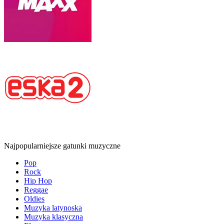
Najpopularniejsze gatunki muzyczne
Pop
Rock
Hip Hop
Reggae
Oldies
Muzyka latynoska
Muzyka klasyczna