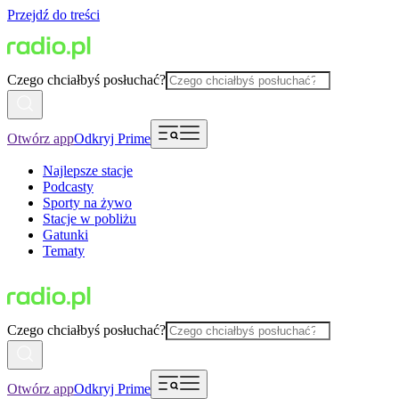
Przejdź do treści
Czego chciałbyś posłuchać?
Otwórz app
Odkryj Prime
Najlepsze stacje
Podcasty
Sporty na żywo
Stacje w pobliżu
Gatunki
Tematy
Czego chciałbyś posłuchać?
Otwórz app
Odkryj Prime