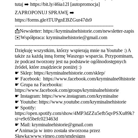
tutaj ➡️ ⁠⁠⁠⁠⁠⁠⁠⁠⁠⁠⁠⁠⁠⁠⁠⁠⁠⁠⁠⁠⁠https://bit.ly/46ia12I⁠⁠⁠⁠⁠⁠⁠⁠⁠⁠⁠⁠⁠⁠⁠⁠⁠⁠⁠⁠⁠ [autopromocja]
ZAPROPONUJ SPRAWĘ ➡️
⁠⁠⁠⁠⁠⁠⁠⁠⁠⁠⁠⁠⁠⁠⁠⁠⁠⁠⁠⁠⁠⁠⁠⁠https://forms.gle/tTUPgnEBZGur47ds9⁠⁠⁠⁠⁠⁠⁠⁠⁠⁠⁠⁠⁠⁠⁠⁠⁠⁠⁠⁠⁠⁠⁠⁠
----------------------------------------------------------------
📩Newsletter: ⁠⁠⁠⁠⁠⁠⁠⁠⁠⁠⁠⁠⁠⁠⁠⁠⁠⁠⁠⁠⁠⁠⁠⁠https://kryminalnehistorie.com/newsletter-zapis⁠⁠⁠⁠⁠⁠⁠⁠⁠⁠⁠⁠⁠⁠⁠⁠⁠⁠⁠⁠⁠⁠⁠⁠
✉️Współpraca: kryminalnehistorie@gmail.com
----------------------------------------------------------------
Dziękuję wszystkim, którzy wspierają mnie na Youtube :) A
także za każdą inną formę Waszego wsparcia. Przypominam,
że podcast tworzony jest na podstawie ogólnodostępnych
źródeł, które znajdziecie poniżej :)
☛ Sklep: ⁠⁠⁠⁠⁠⁠⁠⁠⁠⁠⁠⁠⁠⁠⁠⁠⁠⁠⁠⁠⁠⁠⁠⁠⁠⁠https://kryminalnehistorie.com/sklep/ ⁠⁠⁠⁠⁠⁠⁠⁠⁠⁠⁠⁠⁠⁠⁠⁠⁠⁠⁠⁠⁠⁠⁠⁠
☛ Facebook: ⁠⁠ ⁠⁠⁠⁠⁠⁠⁠⁠⁠⁠⁠⁠⁠⁠⁠⁠⁠⁠⁠⁠⁠⁠⁠⁠⁠⁠https://www.facebook.com/kryminalne0historie⁠⁠⁠⁠⁠⁠⁠⁠⁠⁠⁠⁠⁠⁠⁠⁠⁠⁠⁠⁠⁠⁠⁠⁠
☛ Grupa na Facebooku:
⁠⁠⁠⁠⁠⁠⁠⁠⁠⁠⁠⁠⁠⁠⁠⁠⁠⁠⁠⁠⁠⁠⁠⁠⁠⁠https://www.facebook.com/groups/kryminalnehistorie⁠⁠⁠⁠⁠⁠⁠⁠⁠⁠⁠⁠⁠⁠⁠⁠⁠⁠⁠⁠⁠⁠⁠⁠
☛ Instagram: ⁠⁠⁠⁠⁠⁠⁠⁠⁠⁠⁠⁠⁠⁠⁠⁠⁠⁠⁠⁠⁠⁠⁠⁠⁠⁠https://www.instagram.com/kryminalne⁠⁠⁠⁠⁠⁠⁠⁠⁠⁠⁠⁠⁠⁠⁠⁠⁠⁠⁠⁠⁠⁠⁠⁠
☛ Youtube: ⁠⁠⁠⁠⁠⁠⁠⁠⁠⁠⁠⁠⁠⁠⁠⁠⁠⁠⁠⁠⁠⁠⁠⁠⁠⁠https://www.youtube.com/kryminalnehistorie⁠⁠⁠⁠⁠⁠⁠⁠⁠⁠⁠⁠⁠⁠⁠⁠⁠⁠⁠⁠⁠⁠⁠⁠⁠⁠
☛ Spotify:
⁠⁠⁠⁠⁠⁠⁠⁠⁠⁠⁠⁠⁠⁠⁠⁠⁠⁠⁠⁠⁠⁠⁠⁠⁠⁠https://open.spotify.com/show/4MP3dZZu5efb5qvPSXu89k?
si=e9c65befc023463d ⁠⁠⁠⁠⁠⁠⁠⁠⁠⁠⁠⁠⁠⁠⁠⁠⁠⁠⁠⁠⁠⁠⁠⁠⁠⁠
☛ Mail: ⁠⁠kryminalnehistorie@gmail.com⁠⁠
✔Animacja w intro została stworzona przez
Sławka:⁠⁠www.vimeo.com/smdesigns⁠