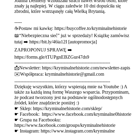
Joanna Dennehy wzbudzała strach nawet wśród osób, które
znały ją najlepiej. W ciągu zaledwie 10 dni dopuściła się
zbrodni, które wstrząsnęły całą Wielką Brytanią.
-----
☕Postaw mi kawkę: ⁠⁠⁠⁠⁠⁠⁠⁠⁠⁠⁠⁠⁠⁠⁠⁠⁠⁠⁠⁠⁠⁠⁠⁠https://buycoffee.to/kryminalnehistorie⁠⁠⁠⁠⁠⁠⁠⁠⁠⁠⁠⁠⁠⁠⁠⁠⁠⁠⁠⁠⁠⁠⁠⁠
📖“Niebezpieczna sieć” już w sprzedaży! Książkę zamówisz
tutaj ➡️ ⁠⁠⁠⁠⁠⁠⁠⁠⁠⁠⁠⁠⁠⁠⁠⁠⁠⁠⁠⁠https://bit.ly/46ia12I⁠⁠⁠⁠⁠⁠⁠⁠⁠⁠⁠⁠⁠⁠⁠⁠⁠⁠⁠⁠ [autopromocja]
ZAPROPONUJ SPRAWĘ ➡️
⁠⁠⁠⁠⁠⁠⁠⁠⁠⁠⁠⁠⁠⁠⁠⁠⁠⁠⁠⁠⁠⁠⁠https://forms.gle/tTUPgnEBZGur47ds9⁠⁠⁠⁠⁠⁠⁠⁠⁠⁠⁠⁠⁠⁠⁠⁠⁠⁠⁠⁠⁠⁠⁠
----------------------------------------------------------------
📩Newsletter: ⁠⁠⁠⁠⁠⁠⁠⁠⁠⁠⁠⁠⁠⁠⁠⁠⁠⁠⁠⁠⁠⁠⁠https://kryminalnehistorie.com/newsletter-zapis⁠⁠⁠⁠⁠⁠⁠⁠⁠⁠⁠⁠⁠⁠⁠⁠⁠⁠⁠⁠⁠⁠⁠
✉️Współpraca: kryminalnehistorie@gmail.com
----------------------------------------------------------------
Dziękuję wszystkim, którzy wspierają mnie na Youtube :) A
także za każdą inną formę Waszego wsparcia. Przypominam,
że podcast tworzony jest na podstawie ogólnodostępnych
źródeł, które znajdziecie poniżej :)
☛ Sklep: ⁠⁠⁠⁠⁠⁠⁠⁠⁠⁠⁠⁠⁠⁠⁠⁠⁠⁠⁠⁠⁠⁠⁠⁠⁠https://kryminalnehistorie.com/sklep/ ⁠⁠⁠⁠⁠⁠⁠⁠⁠⁠⁠⁠⁠⁠⁠⁠⁠⁠⁠⁠⁠⁠⁠
☛ Facebook: ⁠⁠ ⁠⁠⁠⁠⁠⁠⁠⁠⁠⁠⁠⁠⁠⁠⁠⁠⁠⁠⁠⁠⁠⁠⁠⁠⁠https://www.facebook.com/kryminalne0historie⁠⁠⁠⁠⁠⁠⁠⁠⁠⁠⁠⁠⁠⁠⁠⁠⁠⁠⁠⁠⁠⁠⁠
☛ Grupa na Facebooku:
⁠⁠⁠⁠⁠⁠⁠⁠⁠⁠⁠⁠⁠⁠⁠⁠⁠⁠⁠⁠⁠⁠⁠⁠⁠https://www.facebook.com/groups/kryminalnehistorie⁠⁠⁠⁠⁠⁠⁠⁠⁠⁠⁠⁠⁠⁠⁠⁠⁠⁠⁠⁠⁠⁠⁠
☛ Instagram: ⁠⁠⁠⁠⁠⁠⁠⁠⁠⁠⁠⁠⁠⁠⁠⁠⁠⁠⁠⁠⁠⁠⁠⁠⁠https://www.instagram.com/kryminalne⁠⁠⁠⁠⁠⁠⁠⁠⁠⁠⁠⁠⁠⁠⁠⁠⁠⁠⁠⁠⁠⁠⁠