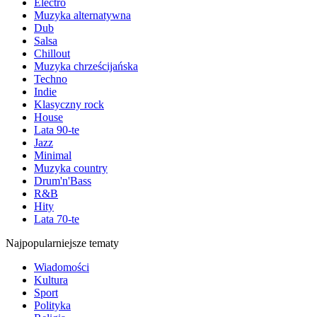
Electro
Muzyka alternatywna
Dub
Salsa
Chillout
Muzyka chrześcijańska
Techno
Indie
Klasyczny rock
House
Lata 90-te
Jazz
Minimal
Muzyka country
Drum'n'Bass
R&B
Hity
Lata 70-te
Najpopularniejsze tematy
Wiadomości
Kultura
Sport
Polityka