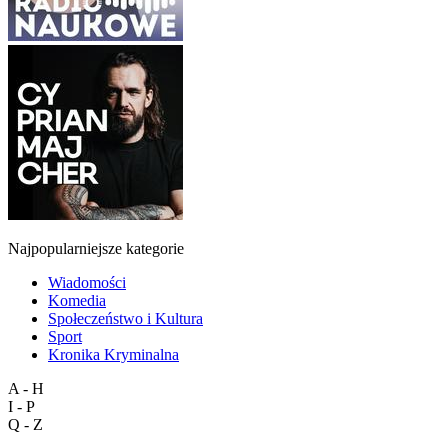
Najpopularniejsze kategorie
Wiadomości
Komedia
Społeczeństwo i Kultura
Sport
Kronika Kryminalna
A - H
I - P
Q - Z