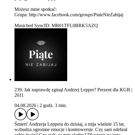
Możesz mnie spotkać:
Grupa: http://www.facebook.com/groups/PiateNieZabijaj
Musicbed SyncID: MB01TFL0BRK5AZQ
239. Jak naprawdę zginął Andrzej Lepper? Prezent dla KGB |
2011
04.08.2026
|
2 godz. 3 min.
Śmierć Andrzeja Leppera do dzisiaj, a mija właśnie 15 lat,
wzbudza ogromne emocje i kontrowersje. Czy sam odebrał
sobie życie? Czy stały za tym służby? Dlaczego na jego