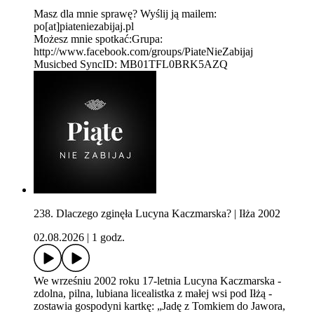
Masz dla mnie sprawę? Wyślij ją mailem:
po[at]piateniezabijaj.pl
Możesz mnie spotkać:Grupa:
http://www.facebook.com/groups/PiateNieZabijaj
Musicbed SyncID: MB01TFL0BRK5AZQ
238. Dlaczego zginęła Lucyna Kaczmarska? | Iłża 2002
02.08.2026
|
1 godz.
We wrześniu 2002 roku 17-letnia Lucyna Kaczmarska -
zdolna, pilna, lubiana licealistka z małej wsi pod Iłżą -
zostawia gospodyni kartkę: „Jadę z Tomkiem do Jawora,