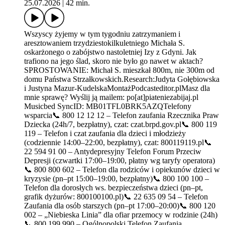
25.07.2026
|
42 min.
Wszyscy żyjemy w tym tygodniu zatrzymaniem i
aresztowaniem trzydziestokilkuletniego Michała S.
oskarżonego o zabójstwo nastoletniej Izy z Gdyni. Jak
trafiono na jego ślad, skoro nie było go nawet w aktach?
SPROSTOWANIE: Michał S. mieszkał 800m, nie 300m od
domu Państwa Strzałkowskich.Research:Judyta Gołębiowska
i Justyna Mazur-KudelskaMontażPodcasteditor.plMasz dla
mnie sprawę? Wyślij ją mailem: po[at]piateniezabijaj.pl
Musicbed SyncID: MB01TFL0BRK5AZQTelefony
wsparcia📞 800 12 12 12 – Telefon zaufania Rzecznika Praw
Dziecka (24h/7, bezpłatny), czat: czat.brpd.gov.pl📞 800 119
119 – Telefon i czat zaufania dla dzieci i młodzieży
(codziennie 14:00–22:00, bezpłatny), czat: 800119119.pl📞
22 594 91 00 – Antydepresyjny Telefon Forum Przeciw
Depresji (czwartki 17:00–19:00, płatny wg taryfy operatora)
📞 800 800 602 – Telefon dla rodziców i opiekunów dzieci w
kryzysie (pn–pt 15:00–19:00, bezpłatny)📞 800 100 100 –
Telefon dla dorosłych ws. bezpieczeństwa dzieci (pn–pt,
grafik dyżurów: 800100100.pl)📞 22 635 09 54 – Telefon
Zaufania dla osób starszych (pn–pt 17:00–20:00)📞 800 120
002 – „Niebieska Linia” dla ofiar przemocy w rodzinie (24h)
📞 800 199 990 – Ogólnopolski Telefon Zaufania