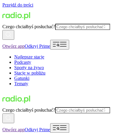
Przejdź do treści
Czego chciałbyś posłuchać?
Otwórz app
Odkryj Prime
Najlepsze stacje
Podcasty
Sporty na żywo
Stacje w pobliżu
Gatunki
Tematy
Czego chciałbyś posłuchać?
Otwórz app
Odkryj Prime