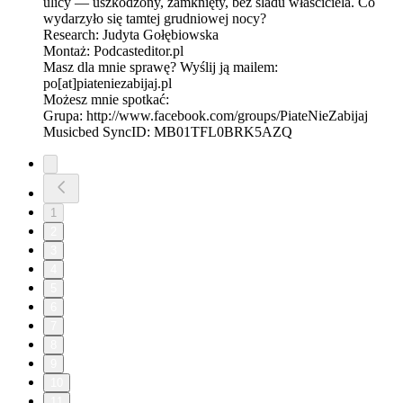
ulicy — uszkodzony, zamknięty, bez śladu właściciela. Co
wydarzyło się tamtej grudniowej nocy?
Research: Judyta Gołębiowska
Montaż: Podcasteditor.pl
Masz dla mnie sprawę? Wyślij ją mailem:
po[at]piateniezabijaj.pl
Możesz mnie spotkać:
Grupa: http://www.facebook.com/groups/PiateNieZabijaj
Musicbed SyncID: MB01TFL0BRK5AZQ
1
2
3
4
5
6
7
8
9
10
11