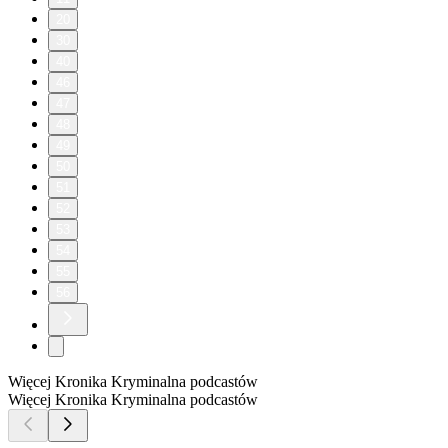
20
30
40
46
47
48
49
50
51
52
53
54
55
56
Więcej Kronika Kryminalna podcastów
Więcej Kronika Kryminalna podcastów