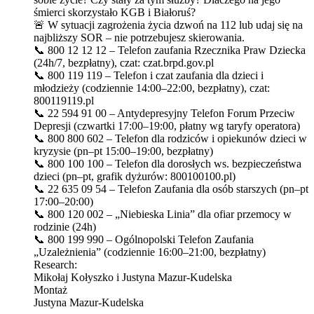
śmierci skorzystało KGB i Białoruś?
🚨 W sytuacji zagrożenia życia dzwoń na 112 lub udaj się na
najbliższy SOR – nie potrzebujesz skierowania.
📞 800 12 12 12 – Telefon zaufania Rzecznika Praw Dziecka
(24h/7, bezpłatny), czat: czat.brpd.gov.pl
📞 800 119 119 – Telefon i czat zaufania dla dzieci i
młodzieży (codziennie 14:00–22:00, bezpłatny), czat:
800119119.pl
📞 22 594 91 00 – Antydepresyjny Telefon Forum Przeciw
Depresji (czwartki 17:00–19:00, płatny wg taryfy operatora)
📞 800 800 602 – Telefon dla rodziców i opiekunów dzieci w
kryzysie (pn–pt 15:00–19:00, bezpłatny)
📞 800 100 100 – Telefon dla dorosłych ws. bezpieczeństwa
dzieci (pn–pt, grafik dyżurów: 800100100.pl)
📞 22 635 09 54 – Telefon Zaufania dla osób starszych (pn–pt
17:00–20:00)
📞 800 120 002 – „Niebieska Linia” dla ofiar przemocy w
rodzinie (24h)
📞 800 199 990 – Ogólnopolski Telefon Zaufania
„Uzależnienia” (codziennie 16:00–21:00, bezpłatny)
Research:
Mikołaj Kołyszko i Justyna Mazur-Kudelska
Montaż
Justyna Mazur-Kudelska