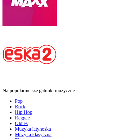
Najpopularniejsze gatunki muzyczne
Pop
Rock
Hip Hop
Reggae
Oldies
Muzyka latynoska
Muzyka klasyczna