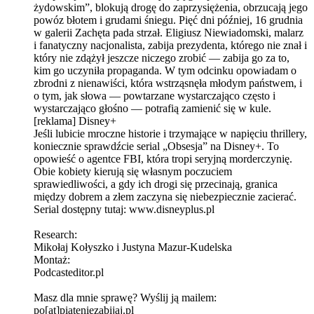
żydowskim”, blokują drogę do zaprzysiężenia, obrzucają jego
powóz błotem i grudami śniegu. Pięć dni później, 16 grudnia
w galerii Zachęta pada strzał. Eligiusz Niewiadomski, malarz
i fanatyczny nacjonalista, zabija prezydenta, którego nie znał i
który nie zdążył jeszcze niczego zrobić — zabija go za to,
kim go uczyniła propaganda. W tym odcinku opowiadam o
zbrodni z nienawiści, która wstrząsnęła młodym państwem, i
o tym, jak słowa — powtarzane wystarczająco często i
wystarczająco głośno — potrafią zamienić się w kule.
[reklama] Disney+
Jeśli lubicie mroczne historie i trzymające w napięciu thrillery,
koniecznie sprawdźcie serial „Obsesja” na Disney+. To
opowieść o agentce FBI, która tropi seryjną morderczynię.
Obie kobiety kierują się własnym poczuciem
sprawiedliwości, a gdy ich drogi się przecinają, granica
między dobrem a złem zaczyna się niebezpiecznie zacierać.
Serial dostępny tutaj: www.disneyplus.pl
Research:
Mikołaj Kołyszko i Justyna Mazur-Kudelska
Montaż:
Podcasteditor.pl
Masz dla mnie sprawę? Wyślij ją mailem:
po[at]piateniezabijaj.pl