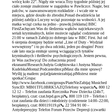
wrócę koło 22”. Nigdy nie wraca.Trzy tygodnie później jej
ciało zostaje znalezione w zagajniku w Pawliczce. Nagie, bez
palców, w zaawansowanym rozkładzie - i wcale nie w
miejscu, gdzie doszło do zbrodni.Ponad dwadzieścia lat
później zabójca Lucyny wciąż pozostaje na wolności. A jej
matka wciąż czeka na jedno - prawdę.[reklama] BBC
FirstZachęcam Was do śledzenia wątków najciekawszych
seriali kryminalnych, które możecie oglądać codziennie od
21:00 w ramach Zabójczo dobrego lata w BBC First. Już od
6 sierpnia dostępny będzie serial „Line of Duty - Wydział
wewnętrzny” i to po dwa odcinki, jeden po drugim! Przez
całe lato stacja emituje szereg wciągających tytułów
kryminalnych i thrillerów psychologicznych. Jestem pewna,
że Was zachwycą! Do zobaczenia przed
ekranami!Research:Judyta Gołębiowska i Justyna Mazur-
KudelskaMontaż:Podcasteditor.plMasz dla mnie sprawę?
Wyślij ją mailem: po[at]piateniezabijaj.plMożesz mnie
spotkać:Grupa:
http://www.facebook.com/groups/PiateNieZabijaj Musicbed
SyncID: MB01TFL0BRK5AZQTelefony wsparcia📞 800 12
12 12 – Telefon zaufania Rzecznika Praw Dziecka (24h/7,
bezpłatny), czat: czat.brpd.gov.pl📞 800 119 119 – Telefon i
czat zaufania dla dzieci i młodzieży (codziennie 14:00–22:00,
bezpłatny), czat: 800119119.pl📞 22 594 91 00 –
Antydepresyjny Telefon Forum Przeciw Depresji (czwartki