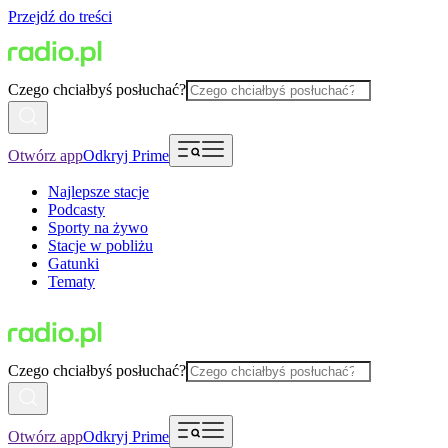
Przejdź do treści
Czego chciałbyś posłuchać?
Otwórz app
Odkryj Prime
Najlepsze stacje
Podcasty
Sporty na żywo
Stacje w pobliżu
Gatunki
Tematy
Czego chciałbyś posłuchać?
Otwórz app
Odkryj Prime