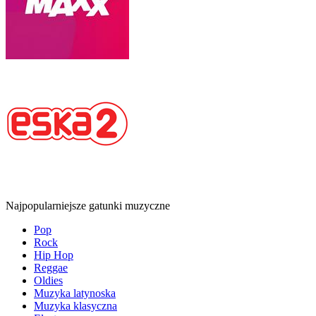
Najpopularniejsze gatunki muzyczne
Pop
Rock
Hip Hop
Reggae
Oldies
Muzyka latynoska
Muzyka klasyczna