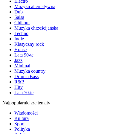
Electro
Muzyka alternatywna
Dub
Salsa
Chillout
Muzyka chrześcijańska
Techno
Indie
Klasyczny rock
House
Lata 90-te
Jazz
Minimal
Muzyka country
Drum'n'Bass
R&B
Hity
Lata 70-te
Najpopularniejsze tematy
Wiadomości
Kultura
Sport
Polityka