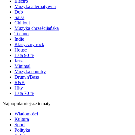
Electro
Muzyka alternatywna
Dub
Salsa
Chillout
Muzyka chrześcijańska
Techno
Indie
Klasyczny rock
House
Lata 90-te
Jazz
Minimal
Muzyka country
Drum'n'Bass
R&B
Hity
Lata 70-te
Najpopularniejsze tematy
Wiadomości
Kultura
Sport
Polityka