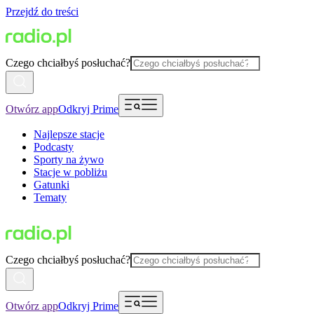
Przejdź do treści
Czego chciałbyś posłuchać?
Otwórz app
Odkryj Prime
Najlepsze stacje
Podcasty
Sporty na żywo
Stacje w pobliżu
Gatunki
Tematy
Czego chciałbyś posłuchać?
Otwórz app
Odkryj Prime