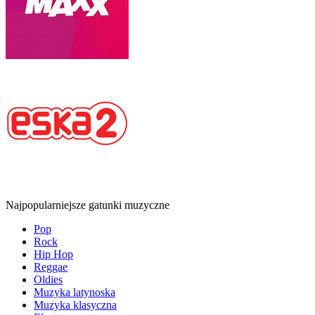
Najpopularniejsze gatunki muzyczne
Pop
Rock
Hip Hop
Reggae
Oldies
Muzyka latynoska
Muzyka klasyczna