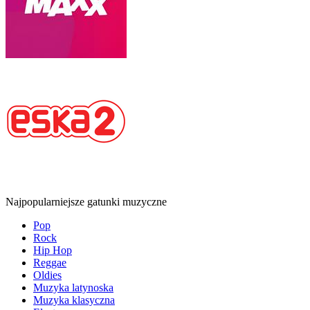
Najpopularniejsze gatunki muzyczne
Pop
Rock
Hip Hop
Reggae
Oldies
Muzyka latynoska
Muzyka klasyczna