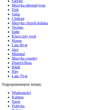
Electro
Muzyka alternatywna
Dub
Salsa
Chillout
Muzyka chrześcijańska
Techno
Indie
Klasyczny rock
House
Lata 90-te
Jazz
Minimal
Muzyka country
Drum'n'Bass
R&B
Hity
Lata 70-te
Najpopularniejsze tematy
Wiadomości
Kultura
Sport
Polityka