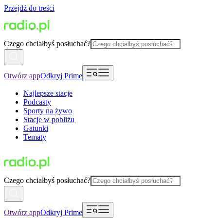
Przejdź do treści
Czego chciałbyś posłuchać?
Otwórz app
Odkryj Prime
Najlepsze stacje
Podcasty
Sporty na żywo
Stacje w pobliżu
Gatunki
Tematy
Czego chciałbyś posłuchać?
Otwórz app
Odkryj Prime