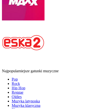
Najpopularniejsze gatunki muzyczne
Pop
Rock
Hip Hop
Reggae
Oldies
Muzyka latynoska
Muzyka klasyczna