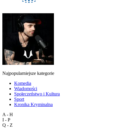
Najpopularniejsze kategorie
Komedia
Wiadomości
Społeczeństwo i Kultura
Sport
Kronika Kryminalna
A - H
I - P
Q - Z