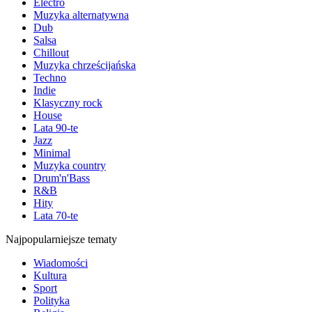
Electro
Muzyka alternatywna
Dub
Salsa
Chillout
Muzyka chrześcijańska
Techno
Indie
Klasyczny rock
House
Lata 90-te
Jazz
Minimal
Muzyka country
Drum'n'Bass
R&B
Hity
Lata 70-te
Najpopularniejsze tematy
Wiadomości
Kultura
Sport
Polityka