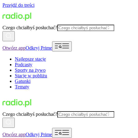
Przejdź do treści
Czego chciałbyś posłuchać?
Otwórz app
Odkryj Prime
Najlepsze stacje
Podcasty
Sporty na żywo
Stacje w pobliżu
Gatunki
Tematy
Czego chciałbyś posłuchać?
Otwórz app
Odkryj Prime