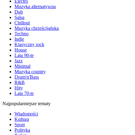
Electro
Muzyka alternatywna
Dub
Salsa
Chillout
Muzyka chrześcijańska
Techno
Indie
Klasyczny rock
House
Lata 90-te
Jazz
Minimal
Muzyka country
Drum'n'Bass
R&B
Hity
Lata 70-te
Najpopularniejsze tematy
Wiadomości
Kultura
Sport
Polityka