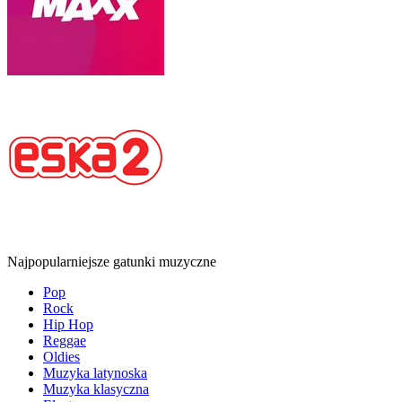
Najpopularniejsze gatunki muzyczne
Pop
Rock
Hip Hop
Reggae
Oldies
Muzyka latynoska
Muzyka klasyczna