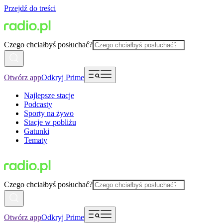
Przejdź do treści
Czego chciałbyś posłuchać?
Otwórz app
Odkryj Prime
Najlepsze stacje
Podcasty
Sporty na żywo
Stacje w pobliżu
Gatunki
Tematy
Czego chciałbyś posłuchać?
Otwórz app
Odkryj Prime