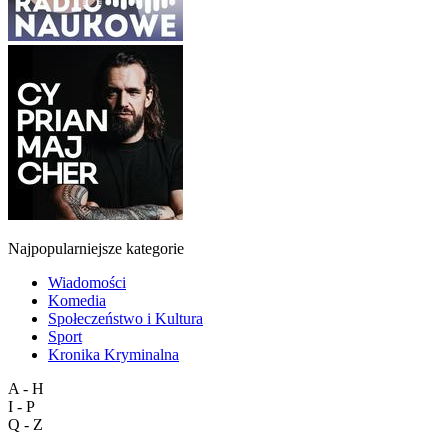
Najpopularniejsze kategorie
Wiadomości
Komedia
Społeczeństwo i Kultura
Sport
Kronika Kryminalna
A - H
I - P
Q - Z