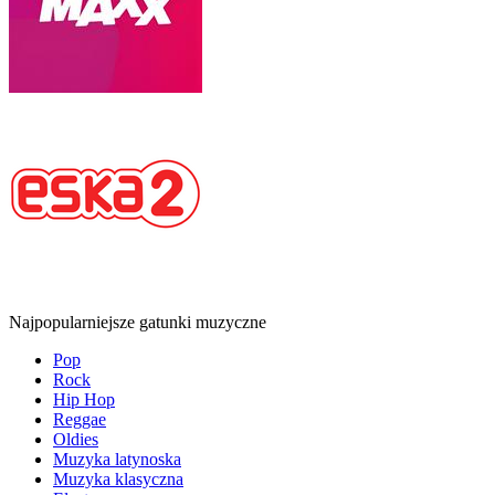
Najpopularniejsze gatunki muzyczne
Pop
Rock
Hip Hop
Reggae
Oldies
Muzyka latynoska
Muzyka klasyczna