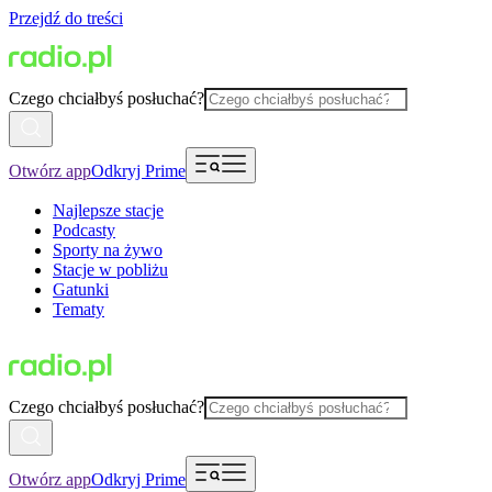
Przejdź do treści
Czego chciałbyś posłuchać?
Otwórz app
Odkryj Prime
Najlepsze stacje
Podcasty
Sporty na żywo
Stacje w pobliżu
Gatunki
Tematy
Czego chciałbyś posłuchać?
Otwórz app
Odkryj Prime