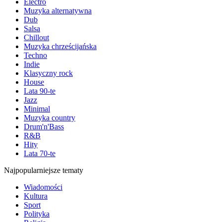
Electro
Muzyka alternatywna
Dub
Salsa
Chillout
Muzyka chrześcijańska
Techno
Indie
Klasyczny rock
House
Lata 90-te
Jazz
Minimal
Muzyka country
Drum'n'Bass
R&B
Hity
Lata 70-te
Najpopularniejsze tematy
Wiadomości
Kultura
Sport
Polityka