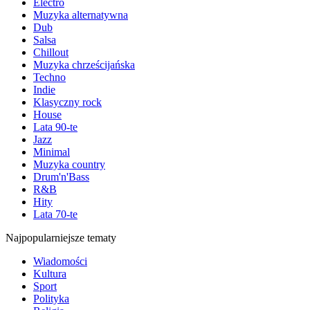
Electro
Muzyka alternatywna
Dub
Salsa
Chillout
Muzyka chrześcijańska
Techno
Indie
Klasyczny rock
House
Lata 90-te
Jazz
Minimal
Muzyka country
Drum'n'Bass
R&B
Hity
Lata 70-te
Najpopularniejsze tematy
Wiadomości
Kultura
Sport
Polityka