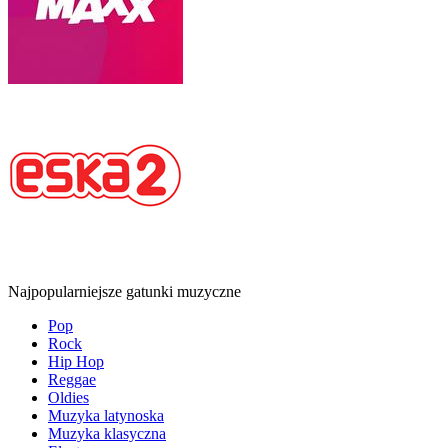
Najpopularniejsze gatunki muzyczne
Pop
Rock
Hip Hop
Reggae
Oldies
Muzyka latynoska
Muzyka klasyczna