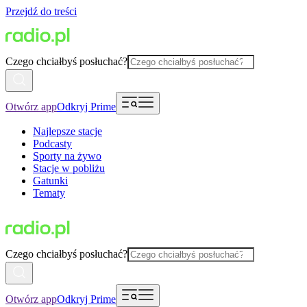
Przejdź do treści
Czego chciałbyś posłuchać?
Otwórz app
Odkryj Prime
Najlepsze stacje
Podcasty
Sporty na żywo
Stacje w pobliżu
Gatunki
Tematy
Czego chciałbyś posłuchać?
Otwórz app
Odkryj Prime