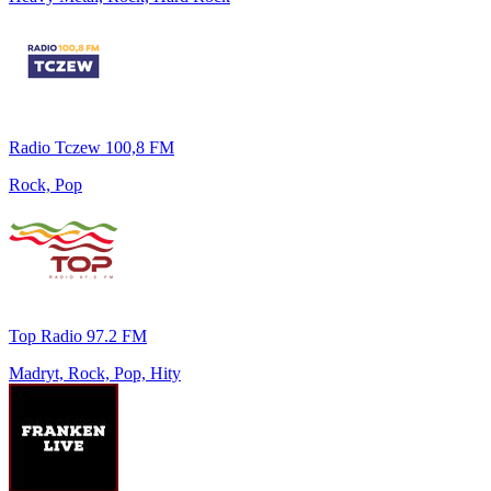
Radio Tczew 100,8 FM
Rock, Pop
Top Radio 97.2 FM
Madryt, Rock, Pop, Hity