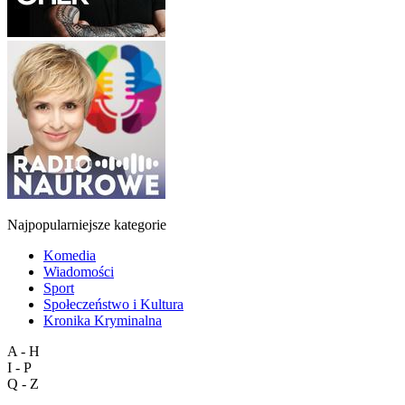
Najpopularniejsze kategorie
Komedia
Wiadomości
Sport
Społeczeństwo i Kultura
Kronika Kryminalna
A - H
I - P
Q - Z