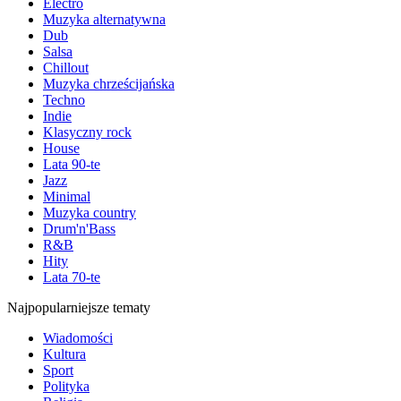
Electro
Muzyka alternatywna
Dub
Salsa
Chillout
Muzyka chrześcijańska
Techno
Indie
Klasyczny rock
House
Lata 90-te
Jazz
Minimal
Muzyka country
Drum'n'Bass
R&B
Hity
Lata 70-te
Najpopularniejsze tematy
Wiadomości
Kultura
Sport
Polityka