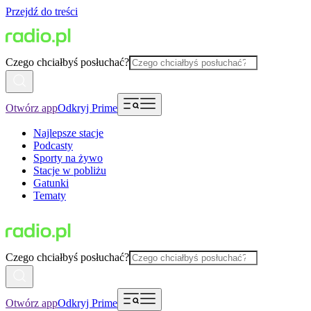
Przejdź do treści
Czego chciałbyś posłuchać?
Otwórz app
Odkryj Prime
Najlepsze stacje
Podcasty
Sporty na żywo
Stacje w pobliżu
Gatunki
Tematy
Czego chciałbyś posłuchać?
Otwórz app
Odkryj Prime