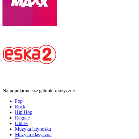
Najpopularniejsze gatunki muzyczne
Pop
Rock
Hip Hop
Reggae
Oldies
Muzyka latynoska
Muzyka klasyczna