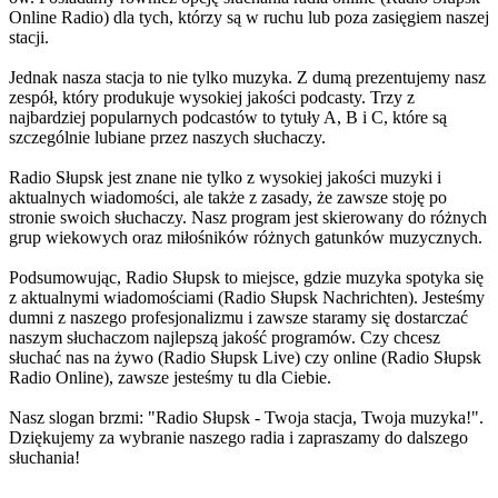
Online Radio) dla tych, którzy są w ruchu lub poza zasięgiem naszej
stacji.
Jednak nasza stacja to nie tylko muzyka. Z dumą prezentujemy nasz
zespół, który produkuje wysokiej jakości podcasty. Trzy z
najbardziej popularnych podcastów to tytuły A, B i C, które są
szczególnie lubiane przez naszych słuchaczy.
Radio Słupsk jest znane nie tylko z wysokiej jakości muzyki i
aktualnych wiadomości, ale także z zasady, że zawsze stoję po
stronie swoich słuchaczy. Nasz program jest skierowany do różnych
grup wiekowych oraz miłośników różnych gatunków muzycznych.
Podsumowując, Radio Słupsk to miejsce, gdzie muzyka spotyka się
z aktualnymi wiadomościami (Radio Słupsk Nachrichten). Jesteśmy
dumni z naszego profesjonalizmu i zawsze staramy się dostarczać
naszym słuchaczom najlepszą jakość programów. Czy chcesz
słuchać nas na żywo (Radio Słupsk Live) czy online (Radio Słupsk
Radio Online), zawsze jesteśmy tu dla Ciebie.
Nasz slogan brzmi: "Radio Słupsk - Twoja stacja, Twoja muzyka!".
Dziękujemy za wybranie naszego radia i zapraszamy do dalszego
słuchania!
Strona internetowa stacji