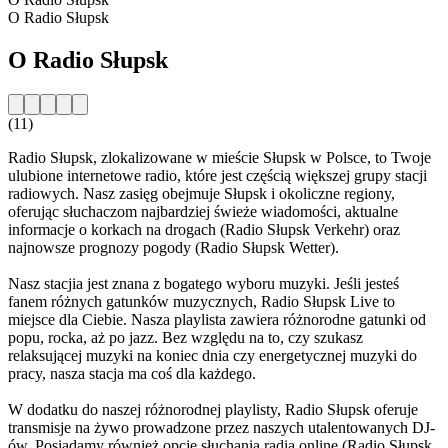
O Radio Słupsk
O Radio Słupsk
(11)
Radio Słupsk, zlokalizowane w mieście Słupsk w Polsce, to Twoje
ulubione internetowe radio, które jest częścią większej grupy stacji
radiowych. Nasz zasięg obejmuje Słupsk i okoliczne regiony,
oferując słuchaczom najbardziej świeże wiadomości, aktualne
informacje o korkach na drogach (Radio Słupsk Verkehr) oraz
najnowsze prognozy pogody (Radio Słupsk Wetter).
Nasz stacjia jest znana z bogatego wyboru muzyki. Jeśli jesteś
fanem różnych gatunków muzycznych, Radio Słupsk Live to
miejsce dla Ciebie. Nasza playlista zawiera różnorodne gatunki od
popu, rocka, aż po jazz. Bez względu na to, czy szukasz
relaksującej muzyki na koniec dnia czy energetycznej muzyki do
pracy, nasza stacja ma coś dla każdego.
W dodatku do naszej różnorodnej playlisty, Radio Słupsk oferuje
transmisje na żywo prowadzone przez naszych utalentowanych DJ-
ów. Posiadamy również opcję słuchania radia online (Radio Słupsk