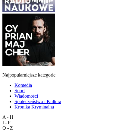
Najpopularniejsze kategorie
Komedia
Sport
Wiadomości
Społeczeństwo i Kultura
Kronika Kryminalna
A - H
I - P
Q - Z