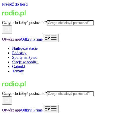
Przejdź do treści
Czego chciałbyś posłuchać?
Otwórz app
Odkryj Prime
Najlepsze stacje
Podcasty
Sporty na żywo
Stacje w pobliżu
Gatunki
Tematy
Czego chciałbyś posłuchać?
Otwórz app
Odkryj Prime