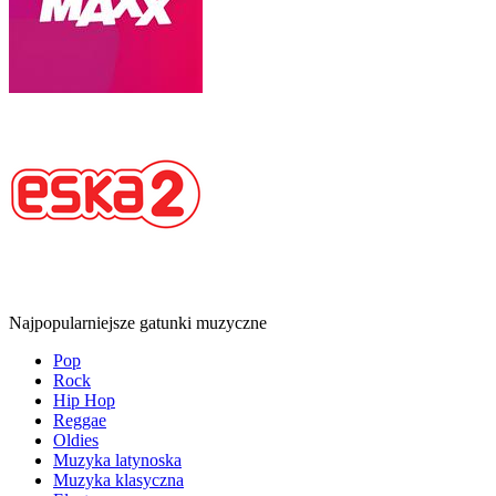
Najpopularniejsze gatunki muzyczne
Pop
Rock
Hip Hop
Reggae
Oldies
Muzyka latynoska
Muzyka klasyczna