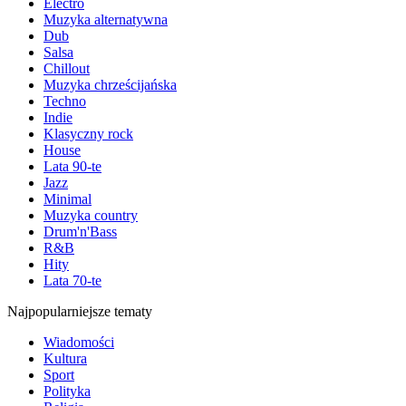
Electro
Muzyka alternatywna
Dub
Salsa
Chillout
Muzyka chrześcijańska
Techno
Indie
Klasyczny rock
House
Lata 90-te
Jazz
Minimal
Muzyka country
Drum'n'Bass
R&B
Hity
Lata 70-te
Najpopularniejsze tematy
Wiadomości
Kultura
Sport
Polityka