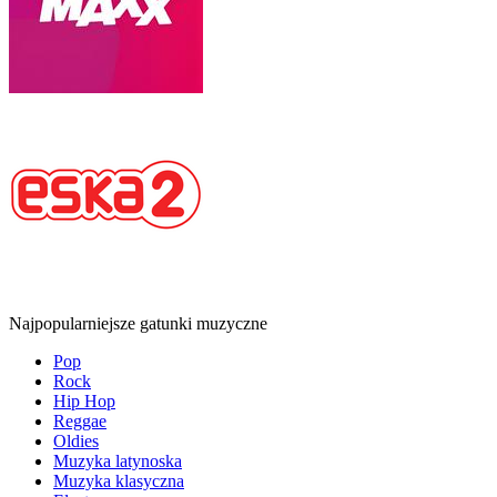
Najpopularniejsze gatunki muzyczne
Pop
Rock
Hip Hop
Reggae
Oldies
Muzyka latynoska
Muzyka klasyczna