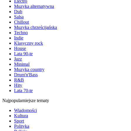
Electro
Muzyka alternatywna
Dub
Salsa
Chillout
Muzyka chrześcijańska
Techno
Indie
Klasyczny rock
House
Lata 90-te
Jazz
Minimal
Muzyka country
Drum'n'Bass
R&B
Hity
Lata 70-te
Najpopularniejsze tematy
Wiadomości
Kultura
Sport
Polityka