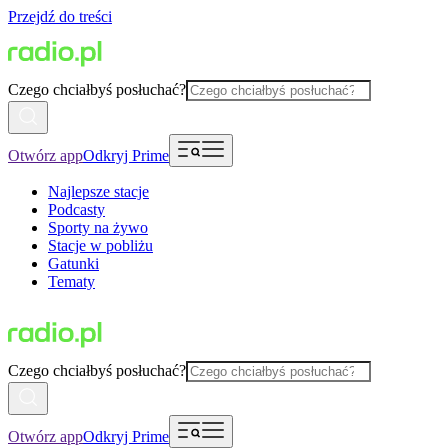
Przejdź do treści
Czego chciałbyś posłuchać?
Otwórz app
Odkryj Prime
Najlepsze stacje
Podcasty
Sporty na żywo
Stacje w pobliżu
Gatunki
Tematy
Czego chciałbyś posłuchać?
Otwórz app
Odkryj Prime