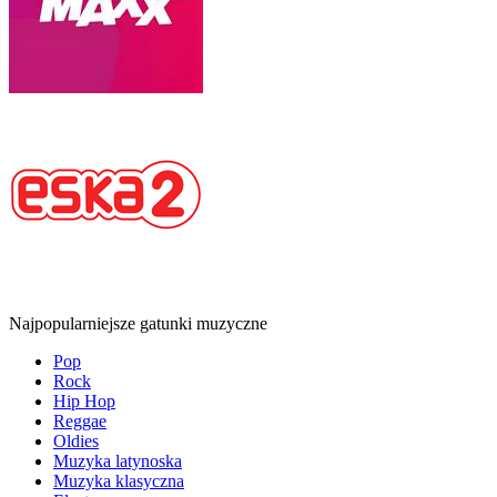
Najpopularniejsze gatunki muzyczne
Pop
Rock
Hip Hop
Reggae
Oldies
Muzyka latynoska
Muzyka klasyczna