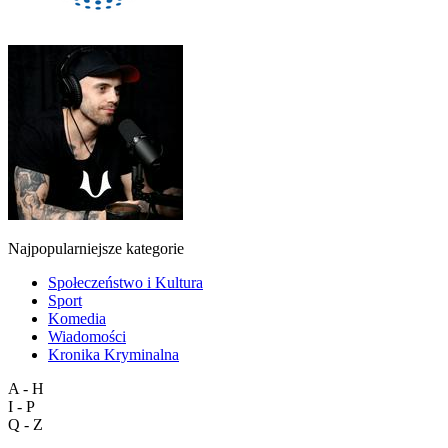
Najpopularniejsze kategorie
Społeczeństwo i Kultura
Sport
Komedia
Wiadomości
Kronika Kryminalna
A - H
I - P
Q - Z