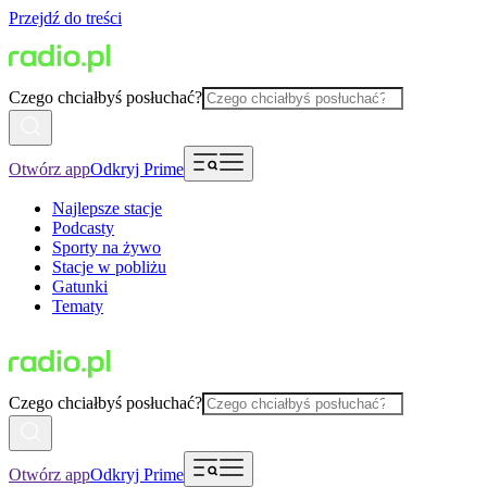
Przejdź do treści
Czego chciałbyś posłuchać?
Otwórz app
Odkryj Prime
Najlepsze stacje
Podcasty
Sporty na żywo
Stacje w pobliżu
Gatunki
Tematy
Czego chciałbyś posłuchać?
Otwórz app
Odkryj Prime