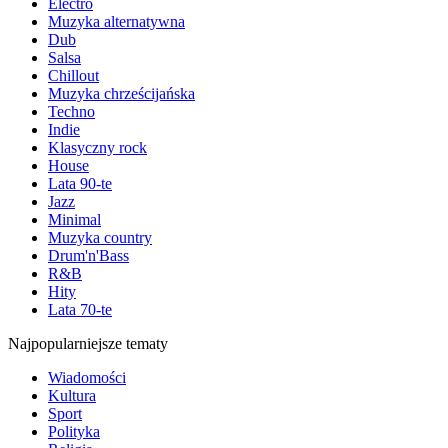
Electro
Muzyka alternatywna
Dub
Salsa
Chillout
Muzyka chrześcijańska
Techno
Indie
Klasyczny rock
House
Lata 90-te
Jazz
Minimal
Muzyka country
Drum'n'Bass
R&B
Hity
Lata 70-te
Najpopularniejsze tematy
Wiadomości
Kultura
Sport
Polityka