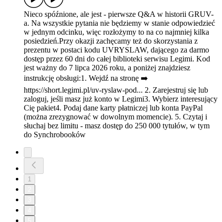
Nieco spóźnione, ale jest - pierwsze Q&A w historii GRUV-
a. Na wszystkie pytania nie będziemy w stanie odpowiedzieć
w jednym odcinku, więc rozłożymy to na co najmniej kilka
posiedzień.Przy okazji zachęcamy też do skorzystania z
prezentu w postaci kodu UVRYSLAW, dającego za darmo
dostęp przez 60 dni do całej biblioteki serwisu Legimi. Kod
jest ważny do 7 lipca 2026 roku, a poniżej znajdziesz
instrukcję obsługi:1. Wejdź na stronę ➡️
https://short.legimi.pl/uv-ryslaw-pod... 2. Zarejestruj się lub
zaloguj, jeśli masz już konto w Legimi3. Wybierz interesujący
Cię pakiet4. Podaj dane karty płatniczej lub konta PayPal
(można zrezygnować w dowolnym momencie). 5. Czytaj i
słuchaj bez limitu - masz dostęp do 250 000 tytułów, w tym
do Synchrobooków
1
2
3
4
5