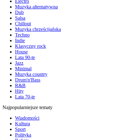
Electro
Muzyka alternatywna
Dub
Salsa
Chillout
Muzyka chrześcijańska
Techno
Indie
Klasyczny rock
House
Lata 90-te
Jazz
Minimal
Muzyka country
Drum'n'Bass
R&B
Hity
Lata 70-te
Najpopularniejsze tematy
Wiadomości
Kultura
Sport
Polityka