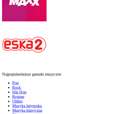
Najpopularniejsze gatunki muzyczne
Pop
Rock
Hip Hop
Reggae
Oldies
Muzyka latynoska
Muzyka klasyczna