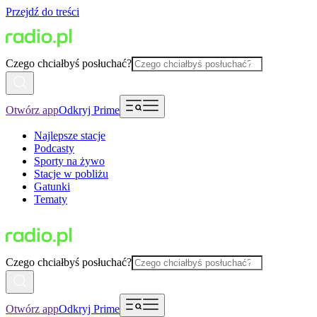
Przejdź do treści
Czego chciałbyś posłuchać?
Otwórz app
Odkryj Prime
Najlepsze stacje
Podcasty
Sporty na żywo
Stacje w pobliżu
Gatunki
Tematy
Czego chciałbyś posłuchać?
Otwórz app
Odkryj Prime