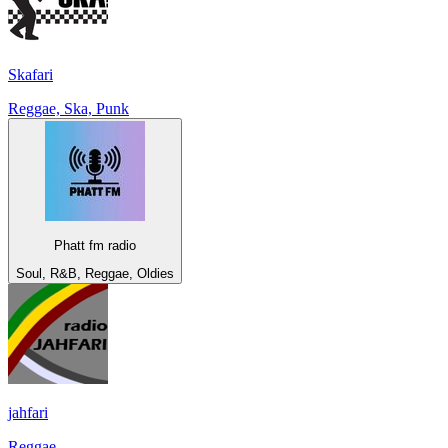
Skafari
Reggae, Ska, Punk
Phatt fm radio
Soul, R&B, Reggae, Oldies
jahfari
Reggae