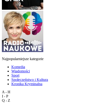
Najpopularniejsze kategorie
Komedia
Wiadomości
Sport
Społeczeństwo i Kultura
Kronika Kryminalna
A - H
I - P
Q - Z