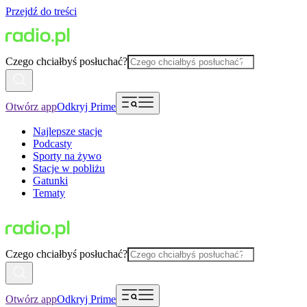
Przejdź do treści
Czego chciałbyś posłuchać?
Otwórz app
Odkryj Prime
Najlepsze stacje
Podcasty
Sporty na żywo
Stacje w pobliżu
Gatunki
Tematy
Czego chciałbyś posłuchać?
Otwórz app
Odkryj Prime