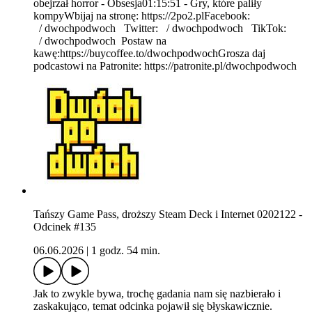
obejrzał horror - Obsesja01:15:51 - Gry, które paliły
kompyWbijaj na stronę: https://2po2.plFacebook:
/ dwochpodwoch Twitter: / dwochpodwoch TikTok:
/ dwochpodwoch Postaw na
kawę:https://buycoffee.to/dwochpodwochGrosza daj
podcastowi na Patronite: https://patronite.pl/dwochpodwoch
Tańszy Game Pass, droższy Steam Deck i Internet 0202122 -
Odcinek #135
06.06.2026
|
1 godz. 54 min.
Jak to zwykle bywa, trochę gadania nam się nazbierało i
zaskakująco, temat odcinka pojawił się błyskawicznie.