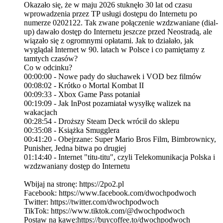
Okazało się, że w maju 2026 stuknęło 30 lat od czasu
wprowadzenia przez TP usługi dostępu do Internetu po
numerze 0202122. Tak zwane połączenie wzdzwaniane (dial-
up) dawało dostęp do Internetu jeszcze przed Neostradą, ale
wiązało się z ogromnymi opłatami. Jak to działało, jak
wyglądał Internet w 90. latach w Polsce i co pamiętamy z
tamtych czasów?
Co w odcinku?
00:00:00 - Nowe pady do słuchawek i VOD bez filmów
00:08:02 - Krótko o Mortal Kombat II
00:09:33 - Xbox Game Pass potaniał
00:19:09 - Jak InPost pozamiatał wysyłkę walizek na
wakacjach
00:28:54 - Droższy Steam Deck wrócił do sklepu
00:35:08 - Książka Smugglera
00:41:20 - Obejrzane: Super Mario Bros Film, Bimbrownicy,
Punisher, Jedna bitwa po drugiej
01:14:40 - Internet "titu-titu", czyli Telekomunikacja Polska i
wzdzwaniany dostęp do Internetu
Wbijaj na stronę: https://2po2.pl
Facebook: https://www.facebook.com/dwochpodwoch
Twitter: https://twitter.com/dwochpodwoch
TikTok: https://www.tiktok.com/@dwochpodwoch
Postaw na kawę:https://buycoffee.to/dwochpodwoch