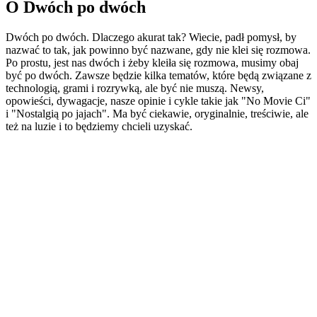
O Dwóch po dwóch
Dwóch po dwóch. Dlaczego akurat tak? Wiecie, padł pomysł, by
nazwać to tak, jak powinno być nazwane, gdy nie klei się rozmowa.
Po prostu, jest nas dwóch i żeby kleiła się rozmowa, musimy obaj
być po dwóch. Zawsze będzie kilka tematów, które będą związane z
technologią, grami i rozrywką, ale być nie muszą. Newsy,
opowieści, dywagacje, nasze opinie i cykle takie jak "No Movie Ci"
i "Nostalgią po jajach". Ma być ciekawie, oryginalnie, treściwie, ale
też na luzie i to będziemy chcieli uzyskać.
Strona internetowa podcastu