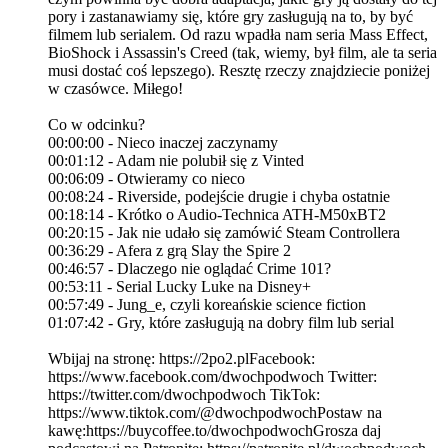
pory i zastanawiamy się, które gry zasługują na to, by być
filmem lub serialem. Od razu wpadła nam seria Mass Effect,
BioShock i Assassin's Creed (tak, wiemy, był film, ale ta seria
musi dostać coś lepszego). Resztę rzeczy znajdziecie poniżej
w czasówce. Miłego!
Co w odcinku?
00:00:00 - Nieco inaczej zaczynamy
00:01:12 - Adam nie polubił się z Vinted
00:06:09 - Otwieramy co nieco
00:08:24 - Riverside, podejście drugie i chyba ostatnie
00:18:14 - Krótko o Audio-Technica ATH-M50xBT2
00:20:15 - Jak nie udało się zamówić Steam Controllera
00:36:29 - Afera z grą Slay the Spire 2
00:46:57 - Dlaczego nie oglądać Crime 101?
00:53:11 - Serial Lucky Luke na Disney+
00:57:49 - Jung_e, czyli koreańskie science fiction
01:07:42 - Gry, które zasługują na dobry film lub serial
Wbijaj na stronę: https://2po2.plFacebook:
https://www.facebook.com/dwochpodwoch Twitter:
https://twitter.com/dwochpodwoch TikTok:
https://www.tiktok.com/@dwochpodwochPostaw na
kawę:https://buycoffee.to/dwochpodwochGrosza daj