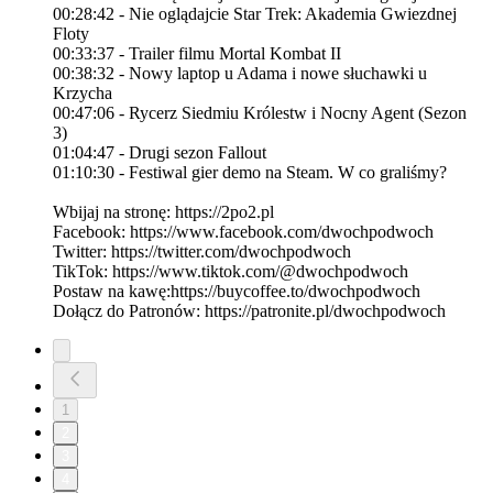
00:28:42 - Nie oglądajcie Star Trek: Akademia Gwiezdnej
Floty
00:33:37 - Trailer filmu Mortal Kombat II
00:38:32 - Nowy laptop u Adama i nowe słuchawki u
Krzycha
00:47:06 - Rycerz Siedmiu Królestw i Nocny Agent (Sezon
3)
01:04:47 - Drugi sezon Fallout
01:10:30 - Festiwal gier demo na Steam. W co graliśmy?
Wbijaj na stronę: https://2po2.pl
Facebook: https://www.facebook.com/dwochpodwoch
Twitter: https://twitter.com/dwochpodwoch
TikTok: https://www.tiktok.com/@dwochpodwoch
Postaw na kawę:https://buycoffee.to/dwochpodwoch
Dołącz do Patronów: https://patronite.pl/dwochpodwoch
1
2
3
4