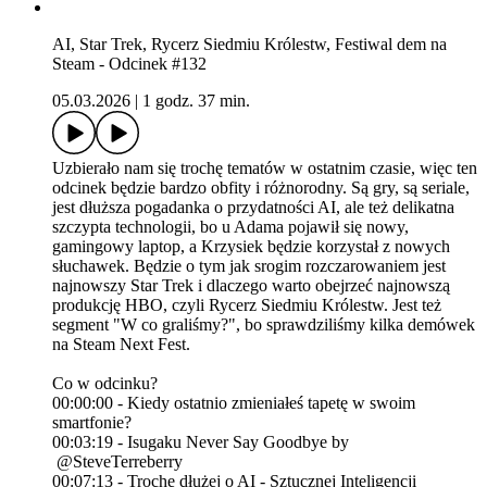
AI, Star Trek, Rycerz Siedmiu Królestw, Festiwal dem na
Steam - Odcinek #132
05.03.2026
|
1 godz. 37 min.
Uzbierało nam się trochę tematów w ostatnim czasie, więc ten
odcinek będzie bardzo obfity i różnorodny. Są gry, są seriale,
jest dłuższa pogadanka o przydatności AI, ale też delikatna
szczypta technologii, bo u Adama pojawił się nowy,
gamingowy laptop, a Krzysiek będzie korzystał z nowych
słuchawek. Będzie o tym jak srogim rozczarowaniem jest
najnowszy Star Trek i dlaczego warto obejrzeć najnowszą
produkcję HBO, czyli Rycerz Siedmiu Królestw. Jest też
segment "W co graliśmy?", bo sprawdziliśmy kilka demówek
na Steam Next Fest.
Co w odcinku?
00:00:00 - Kiedy ostatnio zmieniałeś tapetę w swoim
smartfonie?
00:03:19 - Isugaku Never Say Goodbye by
@SteveTerreberry
00:07:13 - Trochę dłużej o AI - Sztucznej Inteligencji