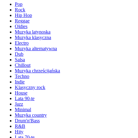
Pop
Rock
Hip Hop
Reggae
Oldies
Muzyka latynoska
Muzyka klasyczna
Electro
Muzyka alternatywna
Dub
Salsa
Chillout
Muzyka chrześcijańska
Techno
Indie
Klasyczny rock
House
Lata 90-te
Jazz
Minimal
Muzyka country
Drum'n'Bass
R&B
Hity
Lata 70-te