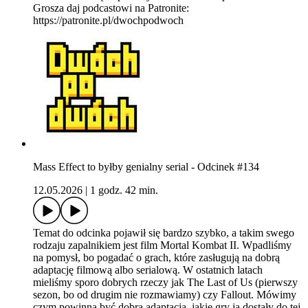
Grosza daj podcastowi na Patronite:
https://patronite.pl/dwochpodwoch
Mass Effect to byłby genialny serial - Odcinek #134
12.05.2026
|
1 godz. 42 min.
Temat do odcinka pojawił się bardzo szybko, a takim swego
rodzaju zapalnikiem jest film Mortal Kombat II. Wpadliśmy
na pomysł, bo pogadać o grach, które zasługują na dobrą
adaptację filmową albo serialową. W ostatnich latach
mieliśmy sporo dobrych rzeczy jak The Last of Us (pierwszy
sezon, bo od drugim nie rozmawiamy) czy Fallout. Mówimy
czym powinna być dobra adaptacja, jakie gry ją dostały do tej