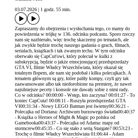
03.07.2026
|
1 godz. 55 min.
Zapraszamy do obejrzenia i wysłuchania tego, co mamy do
powiedzenia w trójkę w 136. odcinku podcastu. Sporo rzeczy
nam się nazbierało, więc trochę skaczemy po tematach, ale
jak zwykle będzie trochę naszego gadania o grach, filmach,
serialach, książkach i tak zwanym techu. W tym odcinku
oberwało się CapCut'owi, który poleciał w kulki z
subskrypcją, będzie o jakże emocjonującej przedsprzedaży
GTA VI, filmie Władcy Wszechświata, który okazał się
totalnym flopem, ale nam się podobał i kilku polecajkach. A
tematem głównym są gry, które paliły kompy, czyli gry tak
zaawansowane albo tak niedorobione na premierę, że nawet
najsilniejsze pecety i konsole nie dawały sobie z nimi rady.
Co w odcinku? 00:00:00 - Wstęp, kto zaczyna? 00:01:27 - To
koniec CapCuta! 00:08:11 - Ruszyła przedsprzedaż GTA
VI00:31:34 - Nowy LEGO Batman jest świetny00:36:21 -
Polecajka od Doriana: Archiwum burzowego światła00:40:37
- Książka o Heroes of Might & Magic po polsku od
Gamebooka00:43:37 - Polecajka od Adama: mapy od
stormcrew00:45:35 - Co się stało z serią Stargate? 00:53:23 -
Trochę o filmie Władcy Wszechświata 01:06:44 - Adam