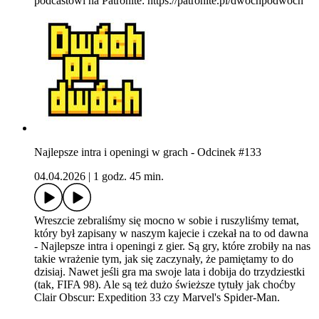
podcastowi na Patronite: https://patronite.pl/dwochpodwoch
Najlepsze intra i openingi w grach - Odcinek #133
04.04.2026
|
1 godz. 45 min.
Wreszcie zebraliśmy się mocno w sobie i ruszyliśmy temat,
który był zapisany w naszym kajecie i czekał na to od dawna
- Najlepsze intra i openingi z gier. Są gry, które zrobiły na nas
takie wrażenie tym, jak się zaczynały, że pamiętamy to do
dzisiaj. Nawet jeśli gra ma swoje lata i dobija do trzydziestki
(tak, FIFA 98). Ale są też dużo świeższe tytuły jak choćby
Clair Obscur: Expedition 33 czy Marvel's Spider-Man.