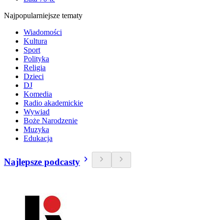
Najpopularniejsze tematy
Wiadomości
Kultura
Sport
Polityka
Religia
Dzieci
DJ
Komedia
Radio akademickie
Wywiad
Boże Narodzenie
Muzyka
Edukacja
Najlepsze podcasty