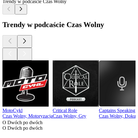
Trendy w podcaście Czas Wolny
Trendy w podcaście Czas Wolny
MotoCykl
Critical Role
Captains Speaking -
Czas Wolny, Motoryzacja
Czas Wolny, Gry
Czas Wolny, Dokume
O Dwóch po dwóch
O Dwóch po dwóch