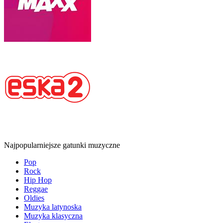
Najpopularniejsze gatunki muzyczne
Pop
Rock
Hip Hop
Reggae
Oldies
Muzyka latynoska
Muzyka klasyczna