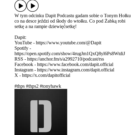
W tym odcinku Dapit Podcastu gadam sobie o Tonym Hołku
co na desce jeździ od śłody do wtołku. Co pod Żabką robi
setkę a na rampie dziewięćsetkę!
Dapit:
YouTube - https://www.youtube.com/@Dapit
Spotify -
https://open.spotify.com/show/4rugJm1QxQ8yl6Ps8WtdiJ
RSS - https://anchor.fm/s/a2992710/podcast/rss
Facebook - https://www.facebook.com/dapit.official
Instagram - https://www.instagram.com/dapit.official
X - https://x.com/dapitofficial
#thps #thps2 #tonyhawk