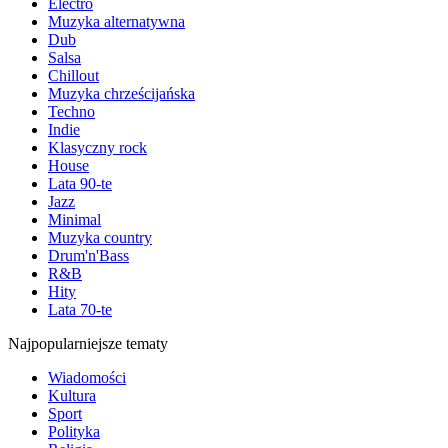
Electro
Muzyka alternatywna
Dub
Salsa
Chillout
Muzyka chrześcijańska
Techno
Indie
Klasyczny rock
House
Lata 90-te
Jazz
Minimal
Muzyka country
Drum'n'Bass
R&B
Hity
Lata 70-te
Najpopularniejsze tematy
Wiadomości
Kultura
Sport
Polityka