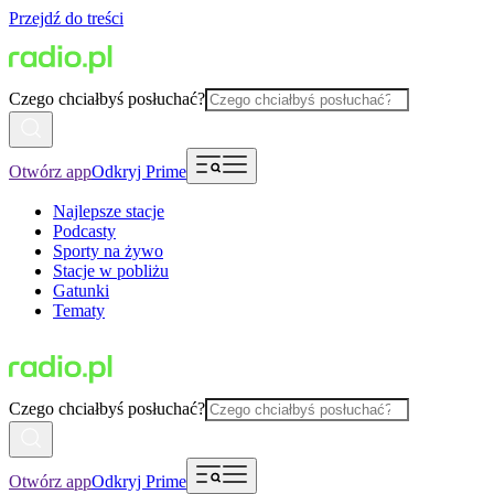
Przejdź do treści
Czego chciałbyś posłuchać?
Otwórz app
Odkryj Prime
Najlepsze stacje
Podcasty
Sporty na żywo
Stacje w pobliżu
Gatunki
Tematy
Czego chciałbyś posłuchać?
Otwórz app
Odkryj Prime