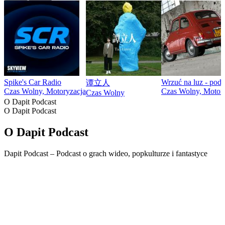
Spike's Car Radio
Wrzuć na luz - pod
谭立人
Czas Wolny, Motoryzacja
Czas Wolny, Motor
Czas Wolny
O Dapit Podcast
O Dapit Podcast
O Dapit Podcast
Dapit Podcast – Podcast o grach wideo, popkulturze i fantastyce
Strona internetowa podcastu