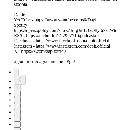
stodoła!
Dapit:
YouTube - https://www.youtube.com/@Dapit
Spotify -
https://open.spotify.com/show/4rugJm1QxQ8yl6Ps8WtdiJ
RSS - https://anchor.fm/s/a2992710/podcast/rss
Facebook - https://www.facebook.com/dapit.official
Instagram - https://www.instagram.com/dapit.official
X - https://x.com/dapitofficial
#granturismo #granturismo2 #gt2
1
2
3
4
5
6
7