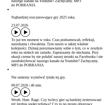
naszego kanału na Youtubie? Zachęcamy. MP3
do POBRANIA
Najbardziej rozczarowujące gry 2025 roku.
23.07.2026
To już ten moment w roku. Czas podsumowań, refleksji,
narzekania i chwalenia. Tym razem w takiej właśnie
kolejności. Dzisiaj porozmawiamy sobie o tym, co w zeszłym
roku na stołach nie zażarło. Zapraszamy do słuchania. Przy
okazji czemu by nie polubić naszej stronki na Facebooku i nie
zasubskrybować naszego kanału na Youtubie? Zachęcamy.
MP3 do POBRANIA
Nie umiemy wymówić tytułu tej gry.
09.07.2026
|
46 min.
Wroth. Hate. Rage. Czy twórcy gier są bardziej zestresowani
niż średnia społeczeństwa? Czy to po prostu obrazowy