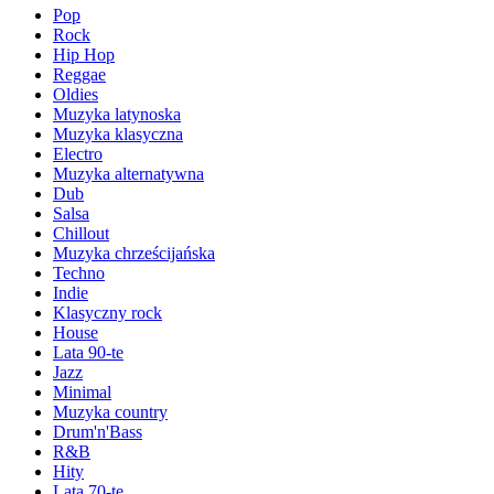
Pop
Rock
Hip Hop
Reggae
Oldies
Muzyka latynoska
Muzyka klasyczna
Electro
Muzyka alternatywna
Dub
Salsa
Chillout
Muzyka chrześcijańska
Techno
Indie
Klasyczny rock
House
Lata 90-te
Jazz
Minimal
Muzyka country
Drum'n'Bass
R&B
Hity
Lata 70-te