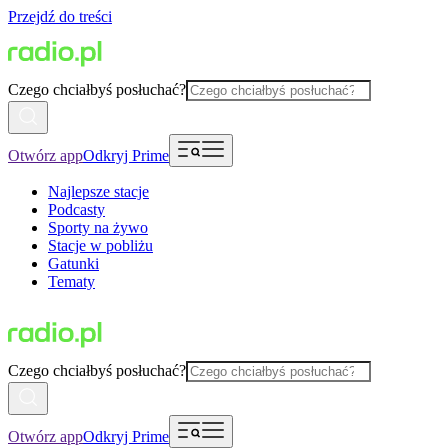
Przejdź do treści
Czego chciałbyś posłuchać?
Otwórz app
Odkryj Prime
Najlepsze stacje
Podcasty
Sporty na żywo
Stacje w pobliżu
Gatunki
Tematy
Czego chciałbyś posłuchać?
Otwórz app
Odkryj Prime