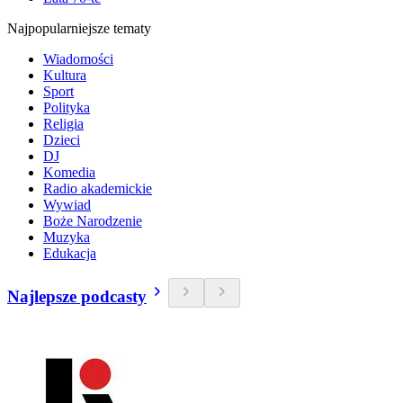
Najpopularniejsze tematy
Wiadomości
Kultura
Sport
Polityka
Religia
Dzieci
DJ
Komedia
Radio akademickie
Wywiad
Boże Narodzenie
Muzyka
Edukacja
Najlepsze podcasty