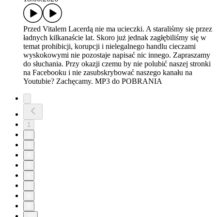
Przed Vitalem Lacerdą nie ma ucieczki. A staraliśmy się przez
ładnych kilkanaście lat. Skoro już jednak zagłębiliśmy się w
temat prohibicji, korupcji i nielegalnego handlu cieczami
wyskokowymi nie pozostaje napisać nic innego. Zapraszamy
do słuchania. Przy okazji czemu by nie polubić naszej stronki
na Facebooku i nie zasubskrybować naszego kanału na
Youtubie? Zachęcamy. MP3 do POBRANIA
1
2
3
4
5
6
7
8
9
10