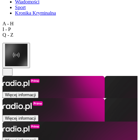
Wiadomości
Sport
Kronika Kryminalna
A - H
I - P
Q - Z
Więcej informacji
Więcej informacji