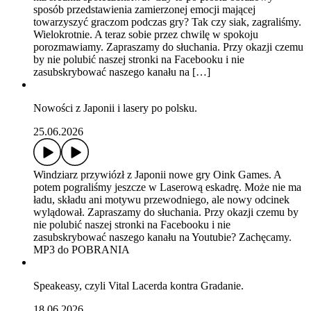
sposób przedstawienia zamierzonej emocji mającej
towarzyszyć graczom podczas gry? Tak czy siak, zagraliśmy.
Wielokrotnie. A teraz sobie przez chwilę w spokoju
porozmawiamy. Zapraszamy do słuchania. Przy okazji czemu
by nie polubić naszej stronki na Facebooku i nie
zasubskrybować naszego kanału na […]
Nowości z Japonii i lasery po polsku.
25.06.2026
Windziarz przywiózł z Japonii nowe gry Oink Games. A
potem pograliśmy jeszcze w Laserową eskadrę. Może nie ma
ładu, składu ani motywu przewodniego, ale nowy odcinek
wylądował. Zapraszamy do słuchania. Przy okazji czemu by
nie polubić naszej stronki na Facebooku i nie
zasubskrybować naszego kanału na Youtubie? Zachęcamy.
MP3 do POBRANIA
Speakeasy, czyli Vital Lacerda kontra Gradanie.
18.06.2026