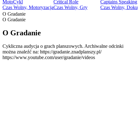
MotoCykl
Critical Role
Captains Speaking -
Czas Wolny, Motoryzacja
Czas Wolny, Gry
Czas Wolny, Dokume
O Gradanie
O Gradanie
O Gradanie
Cykliczna audycja o grach planszowych. Archiwalne odcinki
można znaleźć na: https://gradanie.znadplanszy.pl/
https://www.youtube.com/user/gradanie/videos
Strona internetowa podcastu