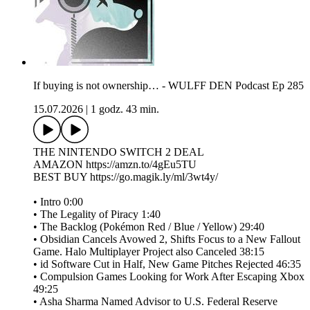
If buying is not ownership… - WULFF DEN Podcast Ep 285
15.07.2026
|
1 godz. 43 min.
THE NINTENDO SWITCH 2 DEAL
AMAZON https://amzn.to/4gEu5TU
BEST BUY https://go.magik.ly/ml/3wt4y/
• Intro 0:00
• The Legality of Piracy 1:40
• The Backlog (Pokémon Red / Blue / Yellow) 29:40
• Obsidian Cancels Avowed 2, Shifts Focus to a New Fallout
Game. Halo Multiplayer Project also Canceled 38:15
• id Software Cut in Half, New Game Pitches Rejected 46:35
• Compulsion Games Looking for Work After Escaping Xbox
49:25
• Asha Sharma Named Advisor to U.S. Federal Reserve