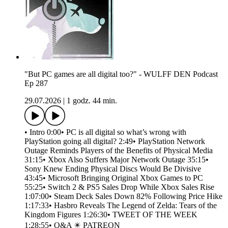
"But PC games are all digital too?" - WULFF DEN Podcast
Ep 287
29.07.2026
|
1 godz. 44 min.
• Intro 0:00• PC is all digital so what’s wrong with
PlayStation going all digital? 2:49• PlayStation Network
Outage Reminds Players of the Benefits of Physical Media
31:15• Xbox Also Suffers Major Network Outage 35:15•
Sony Knew Ending Physical Discs Would Be Divisive
43:45• Microsoft Bringing Original Xbox Games to PC
55:25• Switch 2 & PS5 Sales Drop While Xbox Sales Rise
1:07:00• Steam Deck Sales Down 82% Following Price Hike
1:17:33• Hasbro Reveals The Legend of Zelda: Tears of the
Kingdom Figures 1:26:30• TWEET OF THE WEEK
1:28:55• Q&A ✴️ PATREON