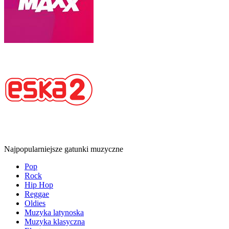
Najpopularniejsze gatunki muzyczne
Pop
Rock
Hip Hop
Reggae
Oldies
Muzyka latynoska
Muzyka klasyczna