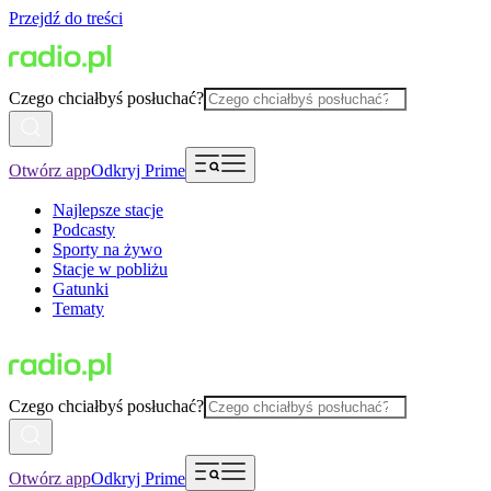
Przejdź do treści
Czego chciałbyś posłuchać?
Otwórz app
Odkryj Prime
Najlepsze stacje
Podcasty
Sporty na żywo
Stacje w pobliżu
Gatunki
Tematy
Czego chciałbyś posłuchać?
Otwórz app
Odkryj Prime