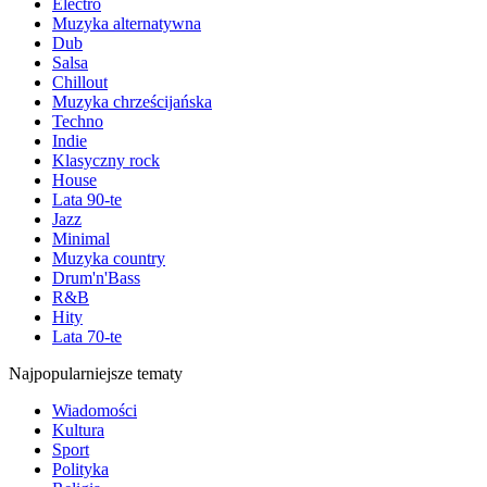
Electro
Muzyka alternatywna
Dub
Salsa
Chillout
Muzyka chrześcijańska
Techno
Indie
Klasyczny rock
House
Lata 90-te
Jazz
Minimal
Muzyka country
Drum'n'Bass
R&B
Hity
Lata 70-te
Najpopularniejsze tematy
Wiadomości
Kultura
Sport
Polityka