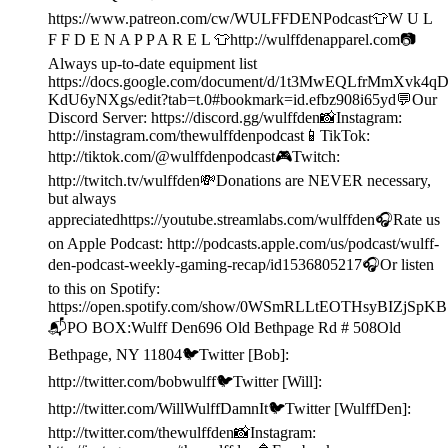
https://www.patreon.com/cw/WULFFDENPodcast👕W U L
F F D E N A P P A R E L 👕http://wulffdenapparel.com📷
Always up-to-date equipment list
https://docs.google.com/document/d/1t3MwEQLfrMmXvk
KdU6yNXgs/edit?tab=t.0#bookmark=id.efbz908i65yd💬Our
Discord Server: https://discord.gg/wulffden📸Instagram:
http://instagram.com/thewulffdenpodcast📱TikTok:
http://tiktok.com/@wulffdenpodcast🎮Twitch:
http://twitch.tv/wulffden💸Donations are NEVER necessary,
but always
appreciatedhttps://youtube.streamlabs.com/wulffden🎧Rate us
on Apple Podcast: http://podcasts.apple.com/us/podcast/wulff-
den-podcast-weekly-gaming-recap/id1536805217🎧Or listen
to this on Spotify:
https://open.spotify.com/show/0WSmRLLtEOTHsyBIZjSpKB
📬PO BOX:Wulff Den696 Old Bethpage Rd # 508Old
Bethpage, NY 11804🐦Twitter [Bob]:
http://twitter.com/bobwulff🐦Twitter [Will]:
http://twitter.com/WillWulffDamnIt🐦Twitter [WulffDen]:
http://twitter.com/thewulffden📸Instagram: