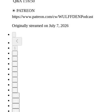
​ Q&A 1:16:50
✴️ PATREON
https://www.patreon.com/cw/WULFFDENPodcast
Originally streamed on July 7, 2026
1
2
3
4
5
6
7
8
9
10
11
20
30