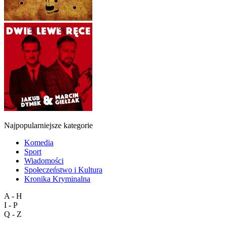
Najpopularniejsze kategorie
Komedia
Sport
Wiadomości
Społeczeństwo i Kultura
Kronika Kryminalna
A - H
I - P
Q - Z