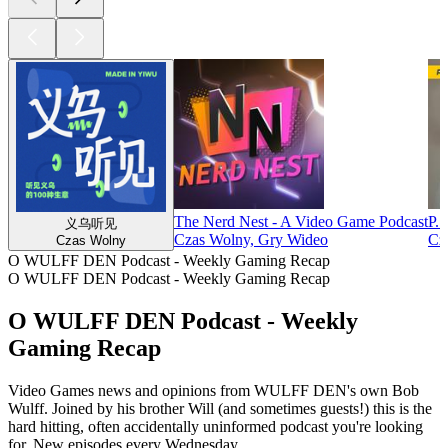
The Nerd Nest - A Video Game Podcast
P.
义乌听见
Czas Wolny, Gry Wideo
Cz
Czas Wolny
O WULFF DEN Podcast - Weekly Gaming Recap
O WULFF DEN Podcast - Weekly Gaming Recap
O WULFF DEN Podcast - Weekly
Gaming Recap
Video Games news and opinions from WULFF DEN's own Bob
Wulff. Joined by his brother Will (and sometimes guests!) this is the
hard hitting, often accidentally uninformed podcast you're looking
for. New episodes every Wednesday.