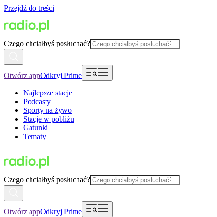
Przejdź do treści
Czego chciałbyś posłuchać?
Otwórz app
Odkryj Prime
Najlepsze stacje
Podcasty
Sporty na żywo
Stacje w pobliżu
Gatunki
Tematy
Czego chciałbyś posłuchać?
Otwórz app
Odkryj Prime