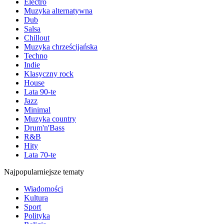
Electro
Muzyka alternatywna
Dub
Salsa
Chillout
Muzyka chrześcijańska
Techno
Indie
Klasyczny rock
House
Lata 90-te
Jazz
Minimal
Muzyka country
Drum'n'Bass
R&B
Hity
Lata 70-te
Najpopularniejsze tematy
Wiadomości
Kultura
Sport
Polityka