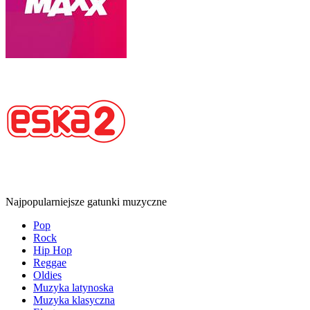
Najpopularniejsze gatunki muzyczne
Pop
Rock
Hip Hop
Reggae
Oldies
Muzyka latynoska
Muzyka klasyczna