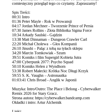
comiesięczny przegląd tego co czytamy. Zapraszamy!
Spis Treści:
00:31 Intro
01:36 Peter Mayle - Rok w Prowansji
04:17 Jordan Mechner - Tworzenie Prince of Persia
07:30 James Rollins - Złota Bibliotka Sigma Force
10:34 Arkady Saulski - Gajdzin
13:38 Matt Dinnaman – Dungeon Crawler Carl
22:20 Michał Cholewa - Głos Kompanii
26:10 Jinushi – Paląc z tobą na tyłach sklepu
34:20 Marcin Tomkowiak - Szum
39:51 Komiks i film Supergirl Kobieta Jutra
47:00 Cyberpunk 2077: Psycho Squad
50:10 Komiks Helen z Wyndhorn
53:38 Robert Małecki: Krótka Noc Długi Krzyk
59:55 S. K. Vaughn – Astronautka
01:03:41 Chris Broad - Anglik w Japonii
Muzyka: Intro/Outro: The Place i Belong - Cyberwalker
Remix 2026 for Stary Gracz.
Strona autora: https://cyberwalker.bandcamp.com
Okładki i intro: Artur Alchemik
Linki: