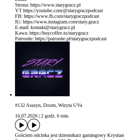
Strona: https://www.starygracz.pl
YT https://youtube.com/@starygraczpodcast
FB: https://www.fb.com/starygraczpodcast
IG: https://www.instagram.com/stary.gracz
E-mail: kontakt@starygracz.pl
Kawa: https://buycoffee.to/starygracz
Patronite: https://patronite.pl/starygraczpodcast
#132 Asasyn, Doom, Wizyta UVa
16.07.2026
|
2 godz. 6 min.
Gościem odcinka jest dziennikarz gamingowy Krystian