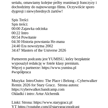
serialu, omawiamy kolejne próby reanimacji franczyzy i
dochodzimy do najnowszego filmu. Oczywiście sporo
dygresji i niewybrednych żartów!
Spis Treści
Spis treści:
00:00 Zajawka odcinka
00:22 Intro
00:54 Powitanie
04:30 Historia powstania He-mana
24:40 Era nowożytna 2002
34:47 Masters of the Universe 2026
Partnerem podcastu jest YUMISU, który bezpłatnie
wyposażył redakcję w fotele klasy premium.
Więcej o partnerze: https://www.yumisu.pl
#współpraca
Muzyka: Intro/Outro: The Place i Belong - Cyberwalker
Remix 2026 for Stary Gracz. Strona autora:
https://cyberwalker.bandcamp.com
Okładki i intro: Artur Alchemik
Linki: Strona: https://www.starygracz.pl
YT https://youtube.com/@starygraczpodcast