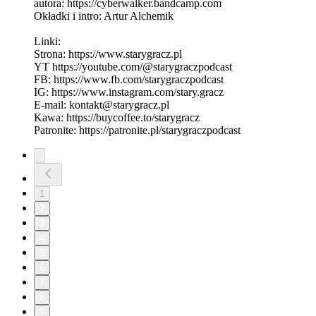
autora: https://cyberwalker.bandcamp.com
Okładki i intro: Artur Alchemik
Linki:
Strona: https://www.starygracz.pl
YT https://youtube.com/@starygraczpodcast
FB: https://www.fb.com/starygraczpodcast
IG: https://www.instagram.com/stary.gracz
E-mail: kontakt@starygracz.pl
Kawa: https://buycoffee.to/starygracz
Patronite: https://patronite.pl/starygraczpodcast
1
2
3
4
5
6
7
8
9