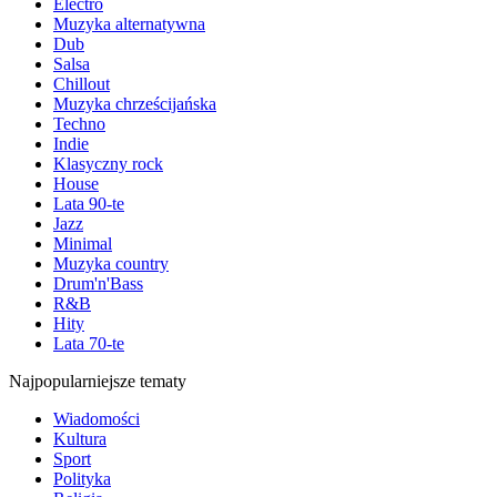
Electro
Muzyka alternatywna
Dub
Salsa
Chillout
Muzyka chrześcijańska
Techno
Indie
Klasyczny rock
House
Lata 90-te
Jazz
Minimal
Muzyka country
Drum'n'Bass
R&B
Hity
Lata 70-te
Najpopularniejsze tematy
Wiadomości
Kultura
Sport
Polityka