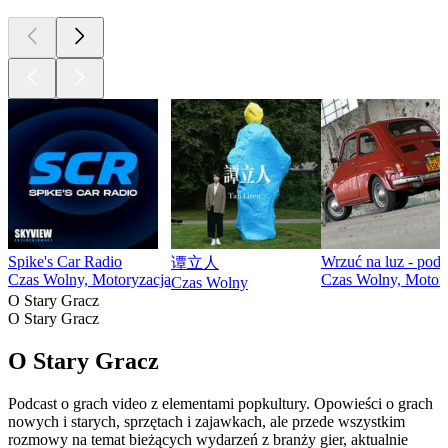
Spike's Car Radio
Wrzuć na luz - pod
谭立人
Czas Wolny, Motoryzacja
Czas Wolny, Motor
Czas Wolny
O Stary Gracz
O Stary Gracz
O Stary Gracz
Podcast o grach video z elementami popkultury. Opowieści o grach
nowych i starych, sprzętach i zajawkach, ale przede wszystkim
rozmowy na temat bieżących wydarzeń z branży gier, aktualnie