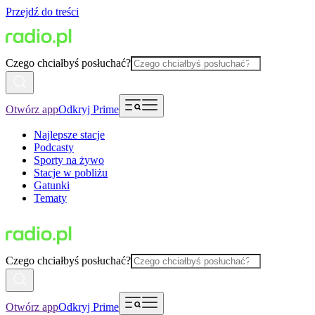
Przejdź do treści
Czego chciałbyś posłuchać?
Otwórz app
Odkryj Prime
Najlepsze stacje
Podcasty
Sporty na żywo
Stacje w pobliżu
Gatunki
Tematy
Czego chciałbyś posłuchać?
Otwórz app
Odkryj Prime