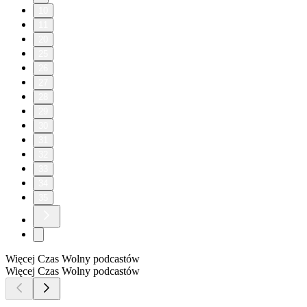
10
11
20
25
26
27
28
29
30
31
32
33
34
35
Więcej Czas Wolny podcastów
Więcej Czas Wolny podcastów