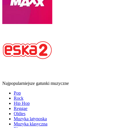
Najpopularniejsze gatunki muzyczne
Pop
Rock
Hip Hop
Reggae
Oldies
Muzyka latynoska
Muzyka klasyczna