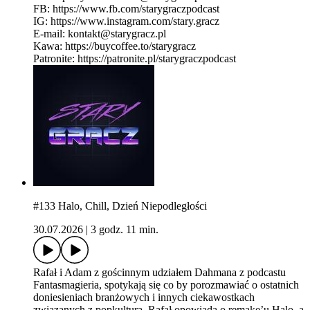
FB: https://www.fb.com/starygraczpodcast
IG: https://www.instagram.com/stary.gracz
E-mail: kontakt@starygracz.pl
Kawa: https://buycoffee.to/starygracz
Patronite: https://patronite.pl/starygraczpodcast
#133 Halo, Chill, Dzień Niepodległości
30.07.2026
|
3 godz. 11 min.
Rafał i Adam z gościnnym udziałem Dahmana z podcastu
Fantasmagieria, spotykają się co by porozmawiać o ostatnich
doniesieniach branżowych i innych ciekawostkach
związanych z popkulturą. Rafał opowiada o remake’u Halo, a