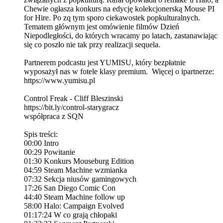
Chewie ogłasza konkurs na edycję kolekcjonerską Mouse PI
for Hire. Po zq tym sporo ciekawostek popkulturalnych.
Tematem głównym jest omówienie filmów Dzień
Niepodległości, do których wracamy po latach, zastanawiając
się co poszło nie tak przy realizacji sequela.
Partnerem podcastu jest YUMISU, który bezpłatnie
wyposażył nas w fotele klasy premium. Więcej o ipartnerze:
https://www.yumisu.pl
Control Freak - Cliff Bleszinski
https://bit.ly/control-starygracz
współpraca z SQN
Spis treści:
00:00 Intro
00:29 Powitanie
01:30 Konkurs Mouseburg Edition
04:59 Steam Machine wzmianka
07:32 Sekcja niusów gamingowych
17:26 San Diego Comic Con
44:40 Steam Machine follow up
58:00 Halo: Campaign Evolved
01:17:24 W co grają chłopaki