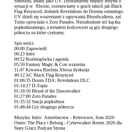
Smoszna, znany jako UV. Dyskutujemy między innymi o
sytuacji w Xboxie, rozmawiamy o grach takich jak Black
Flag Resynced, dodatek Revelations do Dooma ostatniego.
UV dzieli się wrażeniami z ogrywania Bloodwalkera, zaś
Tomo opowiada o Zero Parades. Niezabraknie też kącika
popkulturalnego, a tematem końcowym są gry drugiego
półrocza na które czekamy.
Spis treści:
00:00 Zapowiedź
00:23 Intro
00:52 Rozbiegówka i agenda
05:59 Fantasy Magic & Con wrażenia
11:47 Krwawa Rzeźnia Xboxa dyskusja
40:12 AC Black Flag Resynced
01:06:35 Doom TDA: Revelations DLC
01:14:27 D-Topia
01:18:10 Blood of the Dawnwalker
01:27:00 Zero Parades
01:35:32 Stacja popkultura
01:48:44 Gry drugiego półrocza
Muzyka: Intro: Amoebacrew - Retrowave, Ivan 2020
Outro: The Place i Belong - Cyberwalker Remix 2026 dla
Stary Gracz Podcast Strona