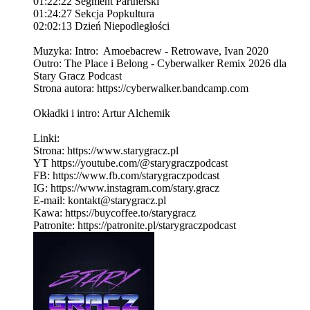
01:22:22 Segment Partnerski
01:24:27 Sekcja Popkultura
02:02:13 Dzień Niepodległości
Muzyka: Intro: Amoebacrew - Retrowave, Ivan 2020
Outro: The Place i Belong - Cyberwalker Remix 2026 dla
Stary Gracz Podcast
Strona autora: https://cyberwalker.bandcamp.com
Okładki i intro: Artur Alchemik
Linki:
Strona: https://www.starygracz.pl
YT https://youtube.com/@starygraczpodcast
FB: https://www.fb.com/starygraczpodcast
IG: https://www.instagram.com/stary.gracz
E-mail: kontakt@starygracz.pl
Kawa: https://buycoffee.to/starygracz
Patronite: https://patronite.pl/starygraczpodcast