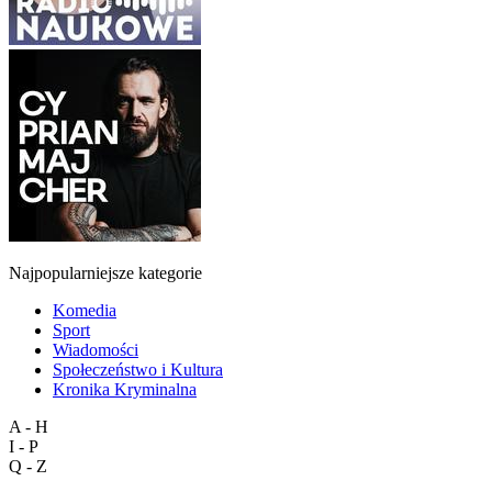
Najpopularniejsze kategorie
Komedia
Sport
Wiadomości
Społeczeństwo i Kultura
Kronika Kryminalna
A - H
I - P
Q - Z