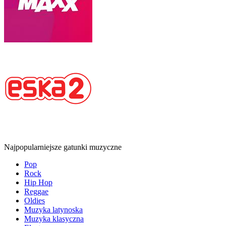
Najpopularniejsze gatunki muzyczne
Pop
Rock
Hip Hop
Reggae
Oldies
Muzyka latynoska
Muzyka klasyczna