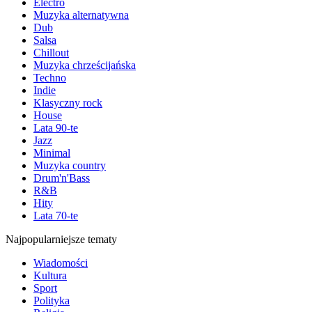
Electro
Muzyka alternatywna
Dub
Salsa
Chillout
Muzyka chrześcijańska
Techno
Indie
Klasyczny rock
House
Lata 90-te
Jazz
Minimal
Muzyka country
Drum'n'Bass
R&B
Hity
Lata 70-te
Najpopularniejsze tematy
Wiadomości
Kultura
Sport
Polityka