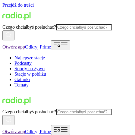
Przejdź do treści
Czego chciałbyś posłuchać?
Otwórz app
Odkryj Prime
Najlepsze stacje
Podcasty
Sporty na żywo
Stacje w pobliżu
Gatunki
Tematy
Czego chciałbyś posłuchać?
Otwórz app
Odkryj Prime