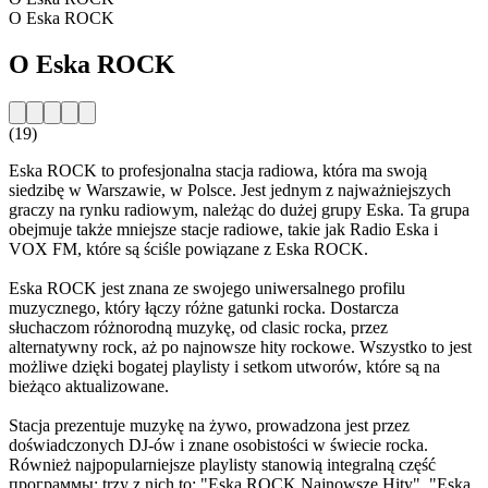
O Eska ROCK
O Eska ROCK
(19)
Eska ROCK to profesjonalna stacja radiowa, która ma swoją
siedzibę w Warszawie, w Polsce. Jest jednym z najważniejszych
graczy na rynku radiowym, należąc do dużej grupy Eska. Ta grupa
obejmuje także mniejsze stacje radiowe, takie jak Radio Eska i
VOX FM, które są ściśle powiązane z Eska ROCK.
Eska ROCK jest znana ze swojego uniwersalnego profilu
muzycznego, który łączy różne gatunki rocka. Dostarcza
słuchaczom różnorodną muzykę, od clasic rocka, przez
alternatywny rock, aż po najnowsze hity rockowe. Wszystko to jest
możliwe dzięki bogatej playlisty i setkom utworów, które są na
bieżąco aktualizowane.
Stacja prezentuje muzykę na żywo, prowadzona jest przez
doświadczonych DJ-ów i znane osobistości w świecie rocka.
Również najpopularniejsze playlisty stanowią integralną część
программы; trzy z nich to: "Eska ROCK Najnowsze Hity", "Eska