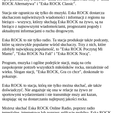
ROCK Alternatywa" i "Eska ROCK Classic".
Stacja nie ogranicza się tylko do muzyki. Eska ROCK dostarcza
słuchaczom najświeższych wiadomości i informacji z regionu na
bieżąco - wszyscy, którzy słuchają Eska ROCK na żywo, są na
bieżąco z najnowszymi wiadomościami, prognozami pogody i
aktualnymi informacjami o ruchu drogowym.
Eska ROCK to nie tylko radio. Ta stacja produkuje także podcasty,
które są niezwykle popularne wśród słuchaczy. Trzy z nich, które
zdobyły największą popularność, to "Eska ROCK Poczytaj Mi
Mamo", "Eska ROCK Na Fali" i "Eska ROCK Nocą".
Program, muzyka i ogólne podejście stacji, mają na celu
zaspokojenie potrzeb wszystkich miłośników rocka, niezależnie od
wieku. Slogan stacji, "Eska ROCK, Gra co chce", doskonale to
pokazuje.
Eska ROCK to stacja, którą nie tylko można słuchać, ale także
doświadczyć. Nie angażuje się ona w relacje na żywo ze
sportowymi wydarzeniami i nie transmituje mszy ani kazan,
skupiając się na dostarczaniu najlepszej jakości rocka.
Możesz słuchać Eska ROCK Online Radio, poprzez radio
terrestialne, internetowe lub poprzez aplikację mobilną. Eska ROCK