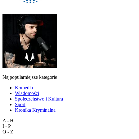
Najpopularniejsze kategorie
Komedia
Wiadomości
Społeczeństwo i Kultura
Sport
Kronika Kryminalna
A - H
I - P
Q - Z