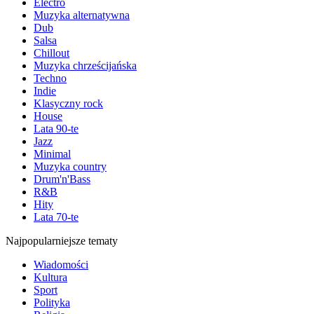
Electro
Muzyka alternatywna
Dub
Salsa
Chillout
Muzyka chrześcijańska
Techno
Indie
Klasyczny rock
House
Lata 90-te
Jazz
Minimal
Muzyka country
Drum'n'Bass
R&B
Hity
Lata 70-te
Najpopularniejsze tematy
Wiadomości
Kultura
Sport
Polityka