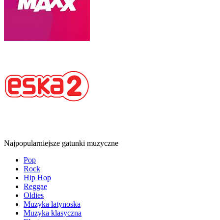
Najpopularniejsze gatunki muzyczne
Pop
Rock
Hip Hop
Reggae
Oldies
Muzyka latynoska
Muzyka klasyczna