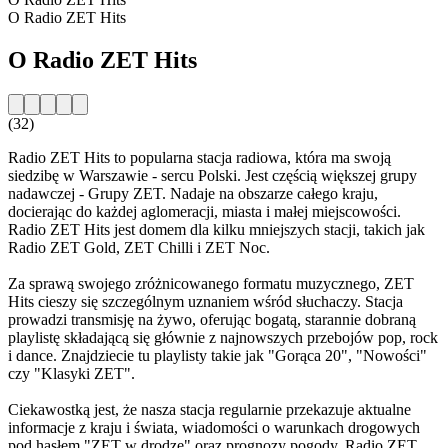
O Radio ZET Hits
O Radio ZET Hits
(32)
Radio ZET Hits to popularna stacja radiowa, która ma swoją
siedzibę w Warszawie - sercu Polski. Jest częścią większej grupy
nadawczej - Grupy ZET. Nadaje na obszarze całego kraju,
docierając do każdej aglomeracji, miasta i małej miejscowości.
Radio ZET Hits jest domem dla kilku mniejszych stacji, takich jak
Radio ZET Gold, ZET Chilli i ZET Noc.
Za sprawą swojego zróżnicowanego formatu muzycznego, ZET
Hits cieszy się szczególnym uznaniem wśród słuchaczy. Stacja
prowadzi transmisję na żywo, oferując bogatą, starannie dobraną
playlistę składającą się głównie z najnowszych przebojów pop, rock
i dance. Znajdziecie tu playlisty takie jak "Gorąca 20", "Nowości"
czy "Klasyki ZET".
Ciekawostką jest, że nasza stacja regularnie przekazuje aktualne
informacje z kraju i świata, wiadomości o warunkach drogowych
pod hasłem "ZET w drodze" oraz prognozy pogody. Radio ZET