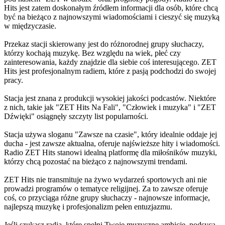
Hits jest zatem doskonałym źródłem informacji dla osób, które chcą
być na bieżąco z najnowszymi wiadomościami i cieszyć się muzyką
w międzyczasie.
Przekaz stacji skierowany jest do różnorodnej grupy słuchaczy,
którzy kochają muzykę. Bez względu na wiek, płeć czy
zainteresowania, każdy znajdzie dla siebie coś interesującego. ZET
Hits jest profesjonalnym radiem, które z pasją podchodzi do swojej
pracy.
Stacja jest znana z produkcji wysokiej jakości podcastów. Niektóre
z nich, takie jak "ZET Hits Na Fali", "Człowiek i muzyka" i "ZET
Dźwięki" osiągnęły szczyty list popularności.
Stacja używa sloganu "Zawsze na czasie", który idealnie oddaje jej
ducha - jest zawsze aktualna, oferuje najświeższe hity i wiadomości.
Radio ZET Hits stanowi idealną platformę dla miłośników muzyki,
którzy chcą pozostać na bieżąco z najnowszymi trendami.
ZET Hits nie transmituje na żywo wydarzeń sportowych ani nie
prowadzi programów o tematyce religijnej. Za to zawsze oferuje
coś, co przyciąga różne grupy słuchaczy - najnowsze informacje,
najlepszą muzykę i profesjonalizm pełen entuzjazmu.
Jeśli szukasz radia, które spełni Twoje muzyczne ambicje, podsyca