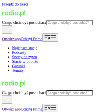
Przejdź do treści
Czego chciałbyś posłuchać?
Otwórz app
Odkryj Prime
Najlepsze stacje
Podcasty
Sporty na żywo
Stacje w pobliżu
Gatunki
Tematy
Czego chciałbyś posłuchać?
Otwórz app
Odkryj Prime