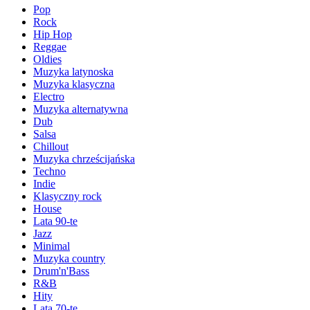
Pop
Rock
Hip Hop
Reggae
Oldies
Muzyka latynoska
Muzyka klasyczna
Electro
Muzyka alternatywna
Dub
Salsa
Chillout
Muzyka chrześcijańska
Techno
Indie
Klasyczny rock
House
Lata 90-te
Jazz
Minimal
Muzyka country
Drum'n'Bass
R&B
Hity
Lata 70-te