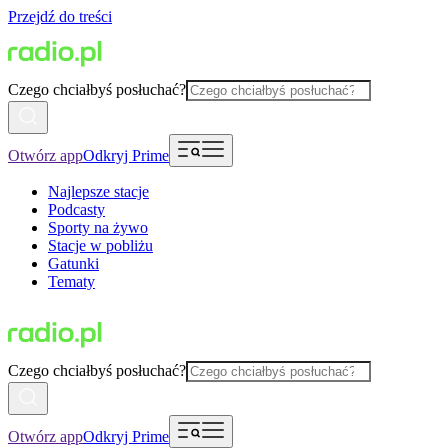
Przejdź do treści
Czego chciałbyś posłuchać?
Otwórz app
Odkryj Prime
Najlepsze stacje
Podcasty
Sporty na żywo
Stacje w pobliżu
Gatunki
Tematy
Czego chciałbyś posłuchać?
Otwórz app
Odkryj Prime