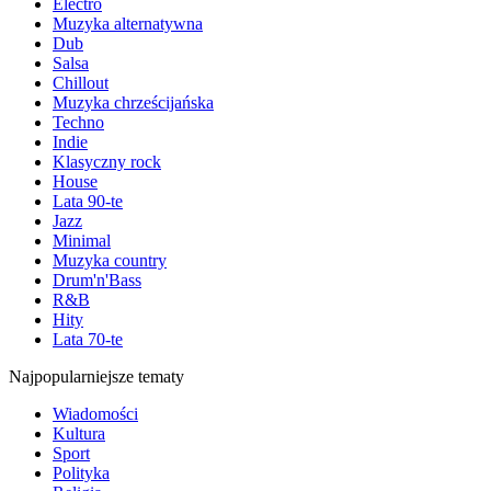
Electro
Muzyka alternatywna
Dub
Salsa
Chillout
Muzyka chrześcijańska
Techno
Indie
Klasyczny rock
House
Lata 90-te
Jazz
Minimal
Muzyka country
Drum'n'Bass
R&B
Hity
Lata 70-te
Najpopularniejsze tematy
Wiadomości
Kultura
Sport
Polityka