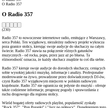
O Radio 357
O Radio 357
(230)
Radio 357 to nowoczesne internetowe radio, emitujące z Warszawy,
serca Polski. Ten wyjątkowy, niezależny radiowy projekt wykracza
poza granice stolicy, kierując swoje audycje do słuchaczy na całym
świecie. Radio 357 stawia na połączenie różnych gatunków
muzycznych - od rocka, popu, przez jazz aż po bluesa. Ta
różnorodność oznacza, że każdy słuchacz znajdzie tu coś dla siebie.
Radio 357 kieruje swoje audycje do dorosłych słuchaczy, ceniących
sobie wysokiej jakości muzykę, informacje i analizy. Profesjonalne
moderowanie na żywo, prowadzone przez doświadczonych DJ-ów,
czyni Radio 357 wyjątkowym miejscem w polskim radiowym
krajobrazie. Radio 357 nie ogranicza się jedynie do muzyki - oferuje
także codzienne informacje, prognozę pogody i sprawozdania z
ruchu drogowego dla regionu stolicy.
Wśród bogatej oferty radiowych playlist, popularność zyskały
"Rock 357", "Pop Poranki" i "Jazz po północy". Dopełnieniem tego