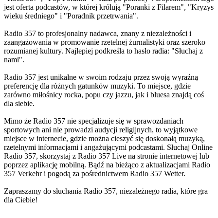
jest oferta podcastów, w której królują "Poranki z Filarem", "Kryzys
wieku średniego" i "Poradnik przetrwania".
Radio 357 to profesjonalny nadawca, znany z niezależności i
zaangażowania w promowanie rzetelnej żurnalistyki oraz szeroko
rozumianej kultury. Najlepiej podkreśla to hasło radia: "Słuchaj z
nami".
Radio 357 jest unikalne w swoim rodzaju przez swoją wyraźną
preferencję dla różnych gatunków muzyki. To miejsce, gdzie
zarówno miłośnicy rocka, popu czy jazzu, jak i bluesa znajdą coś
dla siebie.
Mimo że Radio 357 nie specjalizuje się w sprawozdaniach
sportowych ani nie prowadzi audycji religijnych, to wyjątkowe
miejsce w internecie, gdzie można cieszyć się doskonałą muzyką,
rzetelnymi informacjami i angażującymi podcastami. Słuchaj Online
Radio 357, skorzystaj z Radio 357 Live na stronie internetowej lub
poprzez aplikację mobilną. Bądź na bieżąco z aktualizacjami Radio
357 Verkehr i pogodą za pośrednictwem Radio 357 Wetter.
Zapraszamy do słuchania Radio 357, niezależnego radia, które gra
dla Ciebie!
Strona internetowa stacji