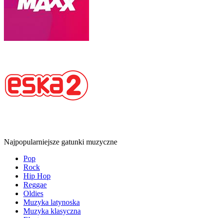
Najpopularniejsze gatunki muzyczne
Pop
Rock
Hip Hop
Reggae
Oldies
Muzyka latynoska
Muzyka klasyczna