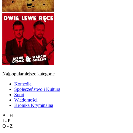
Najpopularniejsze kategorie
Komedia
Społeczeństwo i Kultura
Sport
Wiadomości
Kronika Kryminalna
A - H
I - P
Q - Z