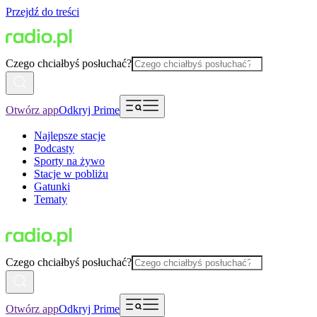
Przejdź do treści
Czego chciałbyś posłuchać?
Otwórz app
Odkryj Prime
Najlepsze stacje
Podcasty
Sporty na żywo
Stacje w pobliżu
Gatunki
Tematy
Czego chciałbyś posłuchać?
Otwórz app
Odkryj Prime