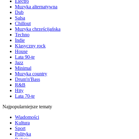
Electro
Muzyka alternatywna
Dub
Salsa
Chillout
Muzyka chrześcijańska
Techno
Indie
Klasyczny rock
House
Lata 90-te
Jazz
Minimal
Muzyka country
Drum'n'Bass
R&B
Hity
Lata 70-te
Najpopularniejsze tematy
Wiadomości
Kultura
Sport
Polityka