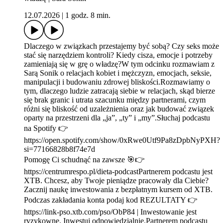
12.07.2026
|
1 godz. 8 min.
Dlaczego w związkach przestajemy być sobą? Czy seks może
stać się narzędziem kontroli? Kiedy cisza, emocje i potrzeby
zamieniają się w grę o władzę?W tym odcinku rozmawiam z
Sarą Sonik o relacjach kobiet i mężczyzn, emocjach, seksie,
manipulacji i budowaniu zdrowej bliskości.Rozmawiamy o
tym, dlaczego ludzie zatracają siebie w relacjach, skąd bierze
się brak granic i utrata szacunku między partnerami, czym
różni się bliskość od uzależnienia oraz jak budować związek
oparty na przestrzeni dla „ja”, „ty” i „my”.Słuchaj podcastu
na Spotify 👉
https://open.spotify.com/show/0xRwe0Utf9Pa8zDpbNyPXH?
si=77166828b8f74e7d
Pomogę Ci schudnąć na zawsze 🎯👉
https://centrumrespo.pl/dieta-podcastPartnerem podcastu jest
XTB. Chcesz, aby Twoje pieniądze pracowały dla Ciebie?
Zacznij naukę inwestowania z bezpłatnym kursem od XTB.
Podczas zakładania konta podaj kod REZULTATY 👉
https://link-pso.xtb.com/pso/ObP84 | Inwestowanie jest
ryzykowne. Inwestuj odpowiedzialnie.Partnerem podcastu