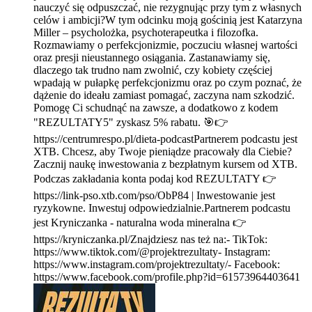
nauczyć się odpuszczać, nie rezygnując przy tym z własnych
celów i ambicji?W tym odcinku moją gościnią jest Katarzyna
Miller – psycholożka, psychoterapeutka i filozofka.
Rozmawiamy o perfekcjonizmie, poczuciu własnej wartości
oraz presji nieustannego osiągania. Zastanawiamy się,
dlaczego tak trudno nam zwolnić, czy kobiety częściej
wpadają w pułapkę perfekcjonizmu oraz po czym poznać, że
dążenie do ideału zamiast pomagać, zaczyna nam szkodzić.
Pomogę Ci schudnąć na zawsze, a dodatkowo z kodem
"REZULTATY5" zyskasz 5% rabatu. 🎯👉
https://centrumrespo.pl/dieta-podcastPartnerem podcastu jest
XTB. Chcesz, aby Twoje pieniądze pracowały dla Ciebie?
Zacznij naukę inwestowania z bezpłatnym kursem od XTB.
Podczas zakładania konta podaj kod REZULTATY 👉
https://link-pso.xtb.com/pso/ObP84 | Inwestowanie jest
ryzykowne. Inwestuj odpowiedzialnie.Partnerem podcastu
jest Kryniczanka - naturalna woda mineralna 👉
https://kryniczanka.pl/Znajdziesz nas też na:- TikTok:
https://www.tiktok.com/@projektrezultaty- Instagram:
https://www.instagram.com/projektrezultaty/- Facebook:
https://www.facebook.com/profile.php?id=61573964403641