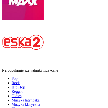
Najpopularniejsze gatunki muzyczne
Pop
Rock
Hip Hop
Reggae
Oldies
Muzyka latynoska
Muzyka klasyczna