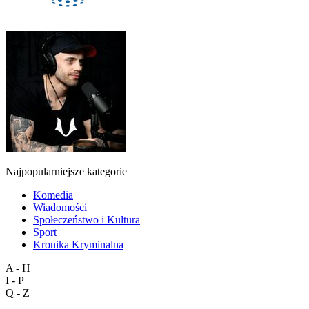
Najpopularniejsze kategorie
Komedia
Wiadomości
Społeczeństwo i Kultura
Sport
Kronika Kryminalna
A - H
I - P
Q - Z