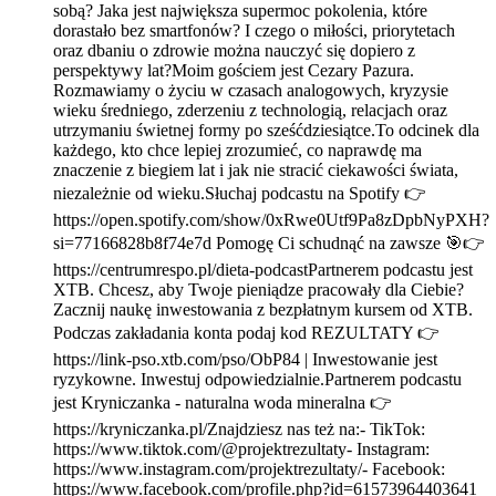
sobą? Jaka jest największa supermoc pokolenia, które
dorastało bez smartfonów? I czego o miłości, priorytetach
oraz dbaniu o zdrowie można nauczyć się dopiero z
perspektywy lat?Moim gościem jest Cezary Pazura.
Rozmawiamy o życiu w czasach analogowych, kryzysie
wieku średniego, zderzeniu z technologią, relacjach oraz
utrzymaniu świetnej formy po sześćdziesiątce.To odcinek dla
każdego, kto chce lepiej zrozumieć, co naprawdę ma
znaczenie z biegiem lat i jak nie stracić ciekawości świata,
niezależnie od wieku.Słuchaj podcastu na Spotify 👉
https://open.spotify.com/show/0xRwe0Utf9Pa8zDpbNyPXH?
si=77166828b8f74e7d Pomogę Ci schudnąć na zawsze 🎯👉
https://centrumrespo.pl/dieta-podcastPartnerem podcastu jest
XTB. Chcesz, aby Twoje pieniądze pracowały dla Ciebie?
Zacznij naukę inwestowania z bezpłatnym kursem od XTB.
Podczas zakładania konta podaj kod REZULTATY 👉
https://link-pso.xtb.com/pso/ObP84 | Inwestowanie jest
ryzykowne. Inwestuj odpowiedzialnie.Partnerem podcastu
jest Kryniczanka - naturalna woda mineralna 👉
https://kryniczanka.pl/Znajdziesz nas też na:- TikTok:
https://www.tiktok.com/@projektrezultaty- Instagram:
https://www.instagram.com/projektrezultaty/- Facebook:
https://www.facebook.com/profile.php?id=61573964403641