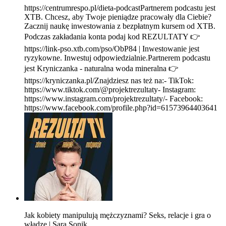
https://centrumrespo.pl/dieta-podcastPartnerem podcastu jest
XTB. Chcesz, aby Twoje pieniądze pracowały dla Ciebie?
Zacznij naukę inwestowania z bezpłatnym kursem od XTB.
Podczas zakładania konta podaj kod REZULTATY 👉
https://link-pso.xtb.com/pso/ObP84 | Inwestowanie jest
ryzykowne. Inwestuj odpowiedzialnie.Partnerem podcastu
jest Kryniczanka - naturalna woda mineralna 👉
https://kryniczanka.pl/Znajdziesz nas też na:- TikTok:
https://www.tiktok.com/@projektrezultaty- Instagram:
https://www.instagram.com/projektrezultaty/- Facebook:
https://www.facebook.com/profile.php?id=61573964403641
Jak kobiety manipulują mężczyznami? Seks, relacje i gra o
władzę | Sara Sonik