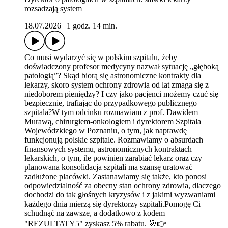
rozsadzają system
18.07.2026
|
1 godz. 14 min.
Co musi wydarzyć się w polskim szpitalu, żeby
doświadczony profesor medycyny nazwał sytuację „głęboką
patologią”? Skąd biorą się astronomiczne kontrakty dla
lekarzy, skoro system ochrony zdrowia od lat zmaga się z
niedoborem pieniędzy? I czy jako pacjenci możemy czuć się
bezpiecznie, trafiając do przypadkowego publicznego
szpitala?W tym odcinku rozmawiam z prof. Dawidem
Murawą, chirurgiem-onkologiem i dyrektorem Szpitala
Wojewódzkiego w Poznaniu, o tym, jak naprawdę
funkcjonują polskie szpitale. Rozmawiamy o absurdach
finansowych systemu, astronomicznych kontraktach
lekarskich, o tym, ile powinien zarabiać lekarz oraz czy
planowana konsolidacja szpitali ma szansę uratować
zadłużone placówki. Zastanawiamy się także, kto ponosi
odpowiedzialność za obecny stan ochrony zdrowia, dlaczego
dochodzi do tak głośnych kryzysów i z jakimi wyzwaniami
każdego dnia mierzą się dyrektorzy szpitali.Pomogę Ci
schudnąć na zawsze, a dodatkowo z kodem
"REZULTATY5" zyskasz 5% rabatu. 🎯👉