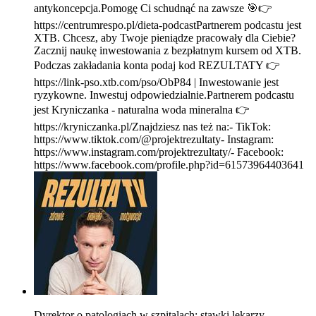
antykoncepcja.Pomogę Ci schudnąć na zawsze 🎯👉
https://centrumrespo.pl/dieta-podcastPartnerem podcastu jest
XTB. Chcesz, aby Twoje pieniądze pracowały dla Ciebie?
Zacznij naukę inwestowania z bezpłatnym kursem od XTB.
Podczas zakładania konta podaj kod REZULTATY 👉
https://link-pso.xtb.com/pso/ObP84 | Inwestowanie jest
ryzykowne. Inwestuj odpowiedzialnie.Partnerem podcastu
jest Kryniczanka - naturalna woda mineralna 👉
https://kryniczanka.pl/Znajdziesz nas też na:- TikTok:
https://www.tiktok.com/@projektrezultaty- Instagram:
https://www.instagram.com/projektrezultaty/- Facebook:
https://www.facebook.com/profile.php?id=61573964403641
Dyrektor o patologiach w szpitalach: stawki lekarzy