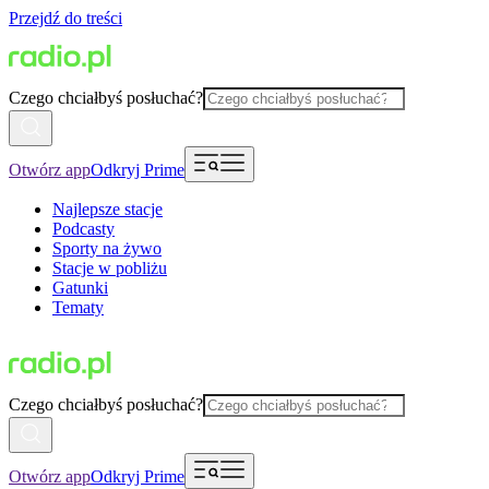
Przejdź do treści
Czego chciałbyś posłuchać?
Otwórz app
Odkryj Prime
Najlepsze stacje
Podcasty
Sporty na żywo
Stacje w pobliżu
Gatunki
Tematy
Czego chciałbyś posłuchać?
Otwórz app
Odkryj Prime