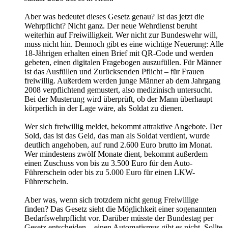
Aber was bedeutet dieses Gesetz genau? Ist das jetzt die
Wehrpflicht? Nicht ganz. Der neue Wehrdienst beruht
weiterhin auf Freiwilligkeit. Wer nicht zur Bundeswehr will,
muss nicht hin. Dennoch gibt es eine wichtige Neuerung: Alle
18-Jährigen erhalten einen Brief mit QR-Code und werden
gebeten, einen digitalen Fragebogen auszufüllen. Für Männer
ist das Ausfüllen und Zurücksenden Pflicht – für Frauen
freiwillig. Außerdem werden junge Männer ab dem Jahrgang
2008 verpflichtend gemustert, also medizinisch untersucht.
Bei der Musterung wird überprüft, ob der Mann überhaupt
körperlich in der Lage wäre, als Soldat zu dienen.
Wer sich freiwillig meldet, bekommt attraktive Angebote. Der
Sold, das ist das Geld, das man als Soldat verdient, wurde
deutlich angehoben, auf rund 2.600 Euro brutto im Monat.
Wer mindestens zwölf Monate dient, bekommt außerdem
einen Zuschuss von bis zu 3.500 Euro für den Auto-
Führerschein oder bis zu 5.000 Euro für einen LKW-
Führerschein.
Aber was, wenn sich trotzdem nicht genug Freiwillige
finden? Das Gesetz sieht die Möglichkeit einer sogenannten
Bedarfswehrpflicht vor. Darüber müsste der Bundestag per
Gesetz entscheiden – einen Automatismus gibt es nicht. Sollte