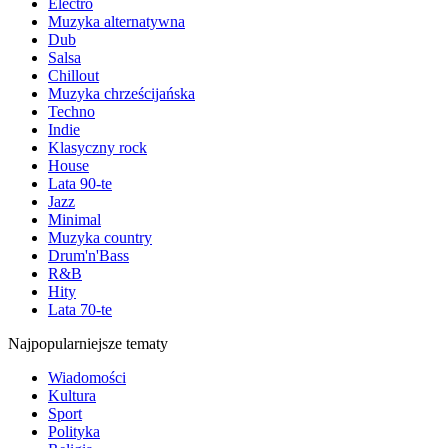
Electro
Muzyka alternatywna
Dub
Salsa
Chillout
Muzyka chrześcijańska
Techno
Indie
Klasyczny rock
House
Lata 90-te
Jazz
Minimal
Muzyka country
Drum'n'Bass
R&B
Hity
Lata 70-te
Najpopularniejsze tematy
Wiadomości
Kultura
Sport
Polityka