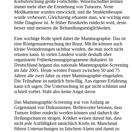
Krebsforschung große Fortschritte. Wissenschaftler lernten
immer mehr über die Entstehung von Tumoren. Neue
Medikamente wurden entwickelt, und die Strahlentherapie
wurde verbessert. Gleichzeitig erkannte man, wie wichtig eine
frühe Diagnose ist. Je früher Brustkrebs entdeckt wird, desto
besser sind meistens die Behandlungsmöglichkeiten.
Eine wichtige Rolle spielt dabei die Mammographie. Das ist
eine Röntgenuntersuchung der Brust. Mit ihr können auch
kleine Veränderungen sichtbar werden, die man noch nicht
ertasten kann. In vielen Ländern wurde deshalb über
organisierte Früherkennungsprogramme diskutiert. In
Deutschland begann das nationale Mammographie-Screening
im Jahr 2005. Heute werden Frauen zwischen 50 und 75
Jahren alle zwei Jahre zu einer Mammographie eingeladen.
Die Teilnahme ist natürlich freiwillig. Aus eigener Erfahrung
kann ich sagen: Die Untersuchung ist gar nicht schlimm und
schnell vorbei. Habt also keine Angst davor.
Das Mammographie-Screening war von Anfang an
Gegenstand von Diskussionen. Befürworter betonen, dass
Tumore früher entdeckt werden können und dadurch die
Heilungschancen steigen. Kritiker weisen darauf hin, dass
nicht jede Auffälligkeit tatsächlich Krebs ist. Manchmal
führen Untersuchungen zu falschem Alarm und damit zu