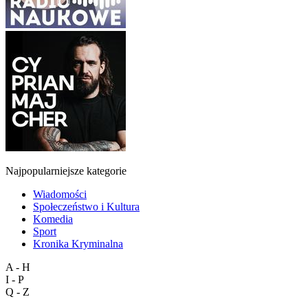
Najpopularniejsze kategorie
Wiadomości
Społeczeństwo i Kultura
Komedia
Sport
Kronika Kryminalna
A - H
I - P
Q - Z