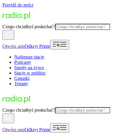
Przejdź do treści
Czego chciałbyś posłuchać?
Otwórz app
Odkryj Prime
Najlepsze stacje
Podcasty
Sporty na żywo
Stacje w pobliżu
Gatunki
Tematy
Czego chciałbyś posłuchać?
Otwórz app
Odkryj Prime