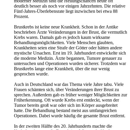
moderner Medizin sind die Heilungschancen heute oft
deutlich besser als noch vor einigen Jahrzehnten. Die relative
Fünf-Jahres-Überlebensrate liegt inzwischen bei etwa 88
Prozent.
Brustkrebs ist keine neue Krankheit. Schon in der Antike
beschrieben Ärzte Veränderungen in der Brust, die vermutlich
Krebs waren. Damals gab es jedoch kaum wirksame
Behandlungsmöglichkeiten. Viele Menschen glaubten,
Krankheiten seien eine Strafe der Götter oder hätten andere
mystische Ursachen. Erst im 19. Jahrhundert entwickelte sich
die moderne Medizin. Ärzte begannen, Tumore genauer zu
untersuchen und Operationen wurden sicherer. Trotzdem war
Brustkrebs lange eine Krankheit, über die nur wenig
gesprochen wurde.
Auch in Deutschland war das Thema viele Jahre tabu. Viele
Frauen schämten sich, über Veränderungen ihrer Brust zu
sprechen. Außerdem gab es früher weniger Möglichkeiten zur
Früherkennung. Oft wurde Krebs erst entdeckt, wenn der
Tumor bereits groß war oder sich im Körper ausgebreitet
hatte. Die Behandlung bestand meist aus umfangreichen
Operationen. Dabei wurde häufig die gesamte Brust entfernt.
In der zweiten Hälfte des 20. Jahrhunderts machte die