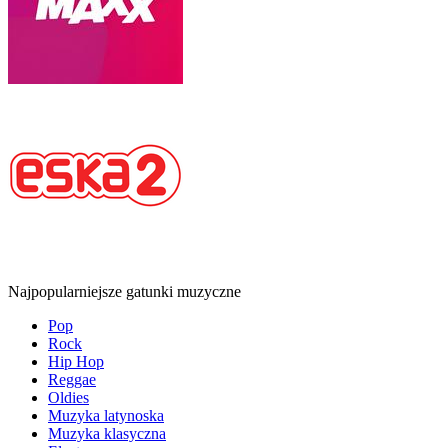
Najpopularniejsze gatunki muzyczne
Pop
Rock
Hip Hop
Reggae
Oldies
Muzyka latynoska
Muzyka klasyczna