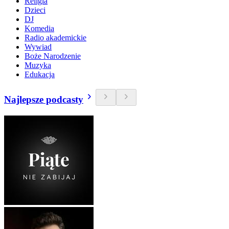
Religia
Dzieci
DJ
Komedia
Radio akademickie
Wywiad
Boże Narodzenie
Muzyka
Edukacja
Najlepsze podcasty