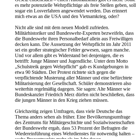
es mehr potenzielle Wehrpflichtige als freie Stellen geben, soll
sogar ein Losverfahren angewendet werden. Das erinnert
mich etwas an die USA und den Vietnamkrieg, oder?
Nicht alle sind mit dem neuen Modell zufrieden.
Militärhistoriker und Bundeswehr-Experten bezweifeln, dass
die Bundeswehr ihren Personalbedarf allein aus Freiwilligen
decken kann. Die Aussetzung der Wehrpflicht im Jahr 2011
sei ein großer strategischer Fehler gewesen, sagen manche.
Und vor allem gibt es Widerstand bei denjenigen, die es
betrifft: Junge Männer und Jugendliche. Unter dem Motto
„Schulstreik gegen Wehrpflicht“ gab es Kundgebungen in
etwa 90 Städten. Der Protest richtete sich gegen die
verpflichtende Musterung aller Männer und eine befürchtete
Militarisierung der Gesellschaft. Schüler demonstrieren also
weiterhin regelmäßig dagegen. Sie sagen: Alte Männer wie
Bundeskanzler Friedrich Merz dürfen nicht beschließen, dass
die jungen Männer in den Krieg ziehen müssen.
Gleichzeitig zeigen Umfragen, dass viele Deutsche das
Thema anders sehen als früher. Eine Bevölkerungsumfrage
des Zentrums für Militärgeschichte und Sozialwissenschaften
der Bundeswehr ergab, dass 53 Prozent der Befragten die
Wiedereinführung eines Wehrdienstes für notwendig halten –