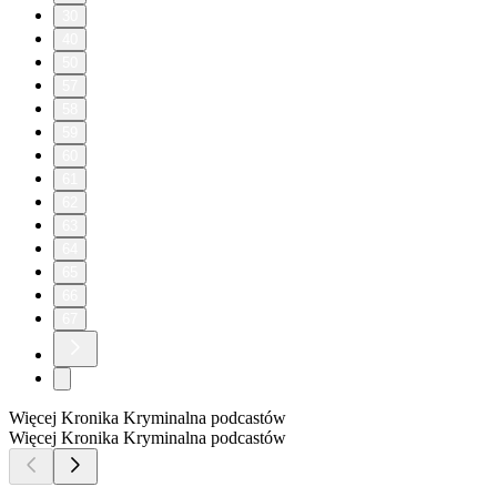
30
40
50
57
58
59
60
61
62
63
64
65
66
67
Więcej Kronika Kryminalna podcastów
Więcej Kronika Kryminalna podcastów