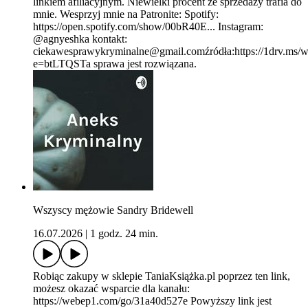
linkiem afiliacyjnym. Niewielki procent ze sprzedaży trafia do
mnie. Wesprzyj mnie na Patronite: Spotify:
https://open.spotify.com/show/00bR40E... Instagram:
@agnyeshka kontakt:
ciekawesprawykryminalne@gmail.comźródła:https://1dr
e=btLTQSTa sprawa jest rozwiązana.
Wszyscy mężowie Sandry Bridewell
16.07.2026
|
1 godz. 24 min.
Robiąc zakupy w sklepie TaniaKsiążka.pl poprzez ten link,
możesz okazać wsparcie dla kanału:
https://webep1.com/go/31a40d527e Powyższy link jest