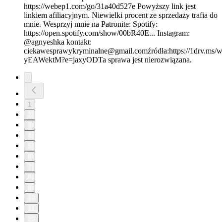
https://webep1.com/go/31a40d527e Powyższy link jest
linkiem afiliacyjnym. Niewielki procent ze sprzedaży trafia do
mnie. Wesprzyj mnie na Patronite: Spotify:
https://open.spotify.com/show/00bR40E... Instagram:
@agnyeshka kontakt:
ciekawesprawykryminalne@gmail.comźródła:https://1drv
yEAWektM?e=jaxyODTa sprawa jest nierozwiązana.
1
2
3
4
5
6
7
8
9
10
11
20