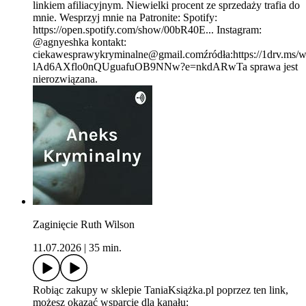
linkiem afiliacyjnym. Niewielki procent ze sprzedaży trafia do
mnie. Wesprzyj mnie na Patronite: Spotify:
https://open.spotify.com/show/00bR40E... Instagram:
@agnyeshka kontakt:
ciekawesprawykryminalne@gmail.comźródła:https://1drv.
lAd6AXflo0nQUguafuOB9NNw?e=nkdARwTa sprawa jest
nierozwiązana.
Zaginięcie Ruth Wilson
11.07.2026
|
35 min.
Robiąc zakupy w sklepie TaniaKsiążka.pl poprzez ten link,
możesz okazać wsparcie dla kanału: