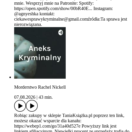
mnie. Wesprzyj mnie na Patronite: Spotify:
https://open.spotify.com/show/00bR40E... Instagram:
@agnyeshka kontakt:
ciekawesprawykryminalne@gmail.comźródła:Ta sprawa jest
nierozwiązana.
Morderstwo Rachel Nickell
07.08.2026
|
43 min.
Robiąc zakupy w sklepie TaniaKsiążka.pl poprzez ten link,
możesz okazać wsparcie dla kanału:
https://webep1.com/go/31a40d527e Powyższy link jest
linkiem afiliacyjnym. Niewielki procent ze sprzedaży trafia do