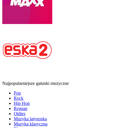
Najpopularniejsze gatunki muzyczne
Pop
Rock
Hip Hop
Reggae
Oldies
Muzyka latynoska
Muzyka klasyczna