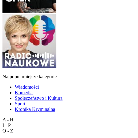
Najpopularniejsze kategorie
Wiadomości
Komedia
Społeczeństwo i Kultura
Sport
Kronika Kryminalna
A - H
I - P
Q - Z