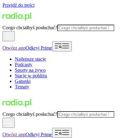
Przejdź do treści
Czego chciałbyś posłuchać?
Otwórz app
Odkryj Prime
Najlepsze stacje
Podcasty
Sporty na żywo
Stacje w pobliżu
Gatunki
Tematy
Czego chciałbyś posłuchać?
Otwórz app
Odkryj Prime