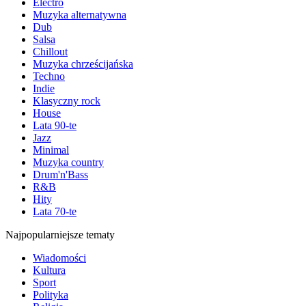
Electro
Muzyka alternatywna
Dub
Salsa
Chillout
Muzyka chrześcijańska
Techno
Indie
Klasyczny rock
House
Lata 90-te
Jazz
Minimal
Muzyka country
Drum'n'Bass
R&B
Hity
Lata 70-te
Najpopularniejsze tematy
Wiadomości
Kultura
Sport
Polityka