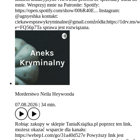
mnie. Wesprzyj mnie na Patronite: Spotify:
https://open.spotify.com/show/00bR40E... Instagram:
@agnyeshka kontakt:
ciekawesprawykryminalne@gmail.comźródła:https://1drv
e=FQ56p7Ta sprawa jest rozwiązana.
Morderstwo Neila Heywooda
07.08.2026
|
34 min.
Robiąc zakupy w sklepie TaniaKsiążka.pl poprzez ten link,
możesz okazać wsparcie dla kanału:
https://webep1.com/go/31a40d527e Powyższy link jest