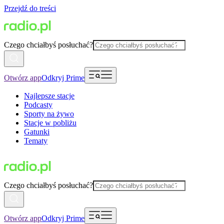
Przejdź do treści
Czego chciałbyś posłuchać?
Otwórz app
Odkryj Prime
Najlepsze stacje
Podcasty
Sporty na żywo
Stacje w pobliżu
Gatunki
Tematy
Czego chciałbyś posłuchać?
Otwórz app
Odkryj Prime