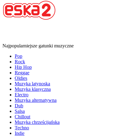
Najpopularniejsze gatunki muzyczne
Pop
Rock
Hip Hop
Reggae
Oldies
Muzyka latynoska
Muzyka klasyczna
Electro
Muzyka alternatywna
Dub
Salsa
Chillout
Muzyka chrześcijańska
Techno
Indie