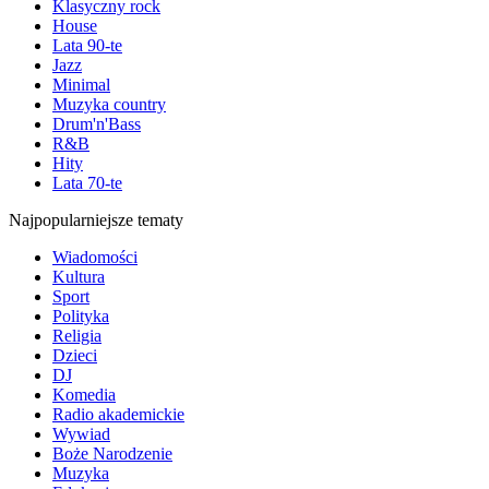
Klasyczny rock
House
Lata 90-te
Jazz
Minimal
Muzyka country
Drum'n'Bass
R&B
Hity
Lata 70-te
Najpopularniejsze tematy
Wiadomości
Kultura
Sport
Polityka
Religia
Dzieci
DJ
Komedia
Radio akademickie
Wywiad
Boże Narodzenie
Muzyka