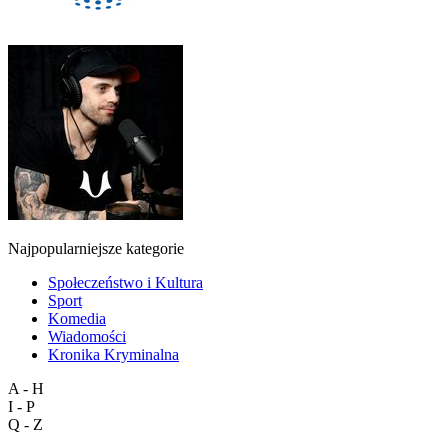
Najpopularniejsze kategorie
Społeczeństwo i Kultura
Sport
Komedia
Wiadomości
Kronika Kryminalna
A - H
I - P
Q - Z