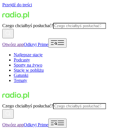
Przejdź do treści
Czego chciałbyś posłuchać?
Otwórz app
Odkryj Prime
Najlepsze stacje
Podcasty
Sporty na żywo
Stacje w pobliżu
Gatunki
Tematy
Czego chciałbyś posłuchać?
Otwórz app
Odkryj Prime