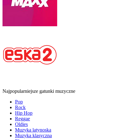
Najpopularniejsze gatunki muzyczne
Pop
Rock
Hip Hop
Reggae
Oldies
Muzyka latynoska
Muzyka klasyczna