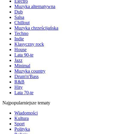
Electro
Muzyka alternatywna
Dub
Salsa
Chillout
Muzyka chrześcijańska
Techno
Indie
Klasyczny rock
House
Lata 90-te
Jazz
Minimal
Muzyka country
Drum'n'Bass
R&B
Hity
Lata 70-te
Najpopularniejsze tematy
Wiadomości
Kultura
Sport
Polityka