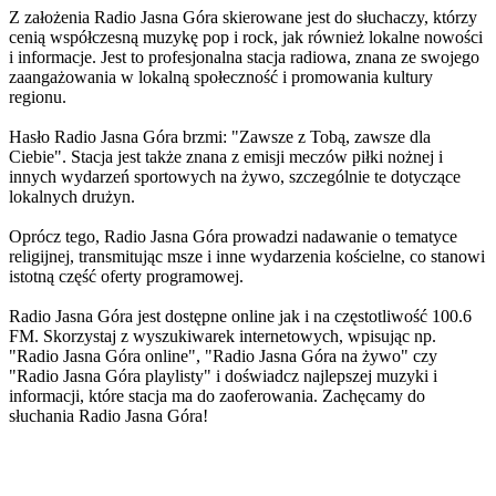
Z założenia Radio Jasna Góra skierowane jest do słuchaczy, którzy
cenią współczesną muzykę pop i rock, jak również lokalne nowości
i informacje. Jest to profesjonalna stacja radiowa, znana ze swojego
zaangażowania w lokalną społeczność i promowania kultury
regionu.
Hasło Radio Jasna Góra brzmi: "Zawsze z Tobą, zawsze dla
Ciebie". Stacja jest także znana z emisji meczów piłki nożnej i
innych wydarzeń sportowych na żywo, szczególnie te dotyczące
lokalnych drużyn.
Oprócz tego, Radio Jasna Góra prowadzi nadawanie o tematyce
religijnej, transmitując msze i inne wydarzenia kościelne, co stanowi
istotną część oferty programowej.
Radio Jasna Góra jest dostępne online jak i na częstotliwość 100.6
FM. Skorzystaj z wyszukiwarek internetowych, wpisując np.
"Radio Jasna Góra online", "Radio Jasna Góra na żywo" czy
"Radio Jasna Góra playlisty" i doświadcz najlepszej muzyki i
informacji, które stacja ma do zaoferowania. Zachęcamy do
słuchania Radio Jasna Góra!
Strona internetowa stacji