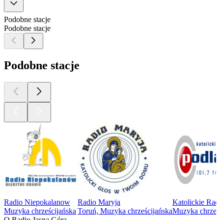
Podobne stacje
Podobne stacje
Podobne stacje
Radio Niepokalanow
Radio Maryja
Katolickie Rad
Muzyka chrześcijańska
Toruń, Muzyka chrześcijańska
Muzyka chrześ
O Radio Jasna Góra