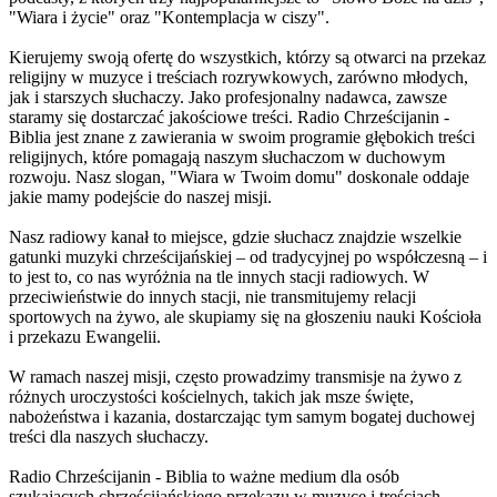
"Wiara i życie" oraz "Kontemplacja w ciszy".
Kierujemy swoją ofertę do wszystkich, którzy są otwarci na przekaz
religijny w muzyce i treściach rozrywkowych, zarówno młodych,
jak i starszych słuchaczy. Jako profesjonalny nadawca, zawsze
staramy się dostarczać jakościowe treści. Radio Chrześcijanin -
Biblia jest znane z zawierania w swoim programie głębokich treści
religijnych, które pomagają naszym słuchaczom w duchowym
rozwoju. Nasz slogan, "Wiara w Twoim domu" doskonale oddaje
jakie mamy podejście do naszej misji.
Nasz radiowy kanał to miejsce, gdzie słuchacz znajdzie wszelkie
gatunki muzyki chrześcijańskiej – od tradycyjnej po współczesną – i
to jest to, co nas wyróżnia na tle innych stacji radiowych. W
przeciwieństwie do innych stacji, nie transmitujemy relacji
sportowych na żywo, ale skupiamy się na głoszeniu nauki Kościoła
i przekazu Ewangelii.
W ramach naszej misji, często prowadzimy transmisje na żywo z
różnych uroczystości kościelnych, takich jak msze święte,
nabożeństwa i kazania, dostarczając tym samym bogatej duchowej
treści dla naszych słuchaczy.
Radio Chrześcijanin - Biblia to ważne medium dla osób
szukających chrześcijańskiego przekazu w muzyce i treściach