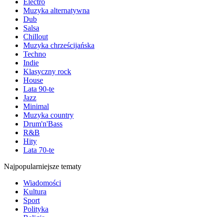
Electro
Muzyka alternatywna
Dub
Salsa
Chillout
Muzyka chrześcijańska
Techno
Indie
Klasyczny rock
House
Lata 90-te
Jazz
Minimal
Muzyka country
Drum'n'Bass
R&B
Hity
Lata 70-te
Najpopularniejsze tematy
Wiadomości
Kultura
Sport
Polityka