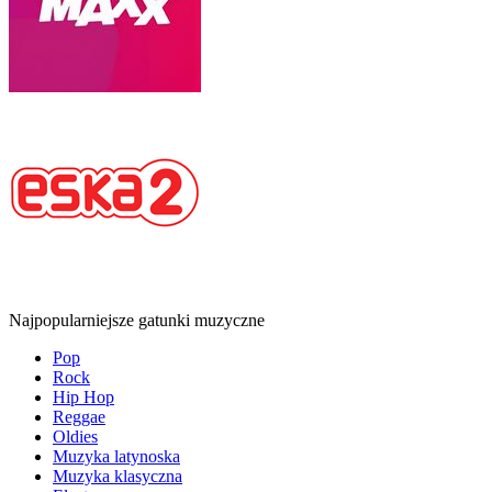
Najpopularniejsze gatunki muzyczne
Pop
Rock
Hip Hop
Reggae
Oldies
Muzyka latynoska
Muzyka klasyczna