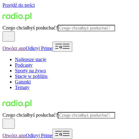
Przejdź do treści
Czego chciałbyś posłuchać?
Otwórz app
Odkryj Prime
Najlepsze stacje
Podcasty
Sporty na żywo
Stacje w pobliżu
Gatunki
Tematy
Czego chciałbyś posłuchać?
Otwórz app
Odkryj Prime