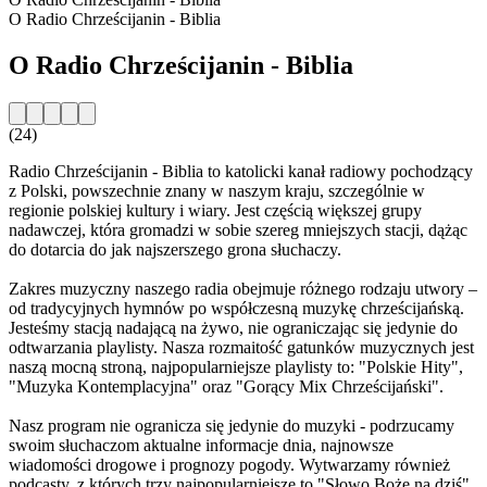
O Radio Chrześcijanin - Biblia
O Radio Chrześcijanin - Biblia
(24)
Radio Chrześcijanin - Biblia to katolicki kanał radiowy pochodzący
z Polski, powszechnie znany w naszym kraju, szczególnie w
regionie polskiej kultury i wiary. Jest częścią większej grupy
nadawczej, która gromadzi w sobie szereg mniejszych stacji, dążąc
do dotarcia do jak najszerszego grona słuchaczy.
Zakres muzyczny naszego radia obejmuje różnego rodzaju utwory –
od tradycyjnych hymnów po współczesną muzykę chrześcijańską.
Jesteśmy stacją nadającą na żywo, nie ograniczając się jedynie do
odtwarzania playlisty. Nasza rozmaitość gatunków muzycznych jest
naszą mocną stroną, najpopularniejsze playlisty to: "Polskie Hity",
"Muzyka Kontemplacyjna" oraz "Gorący Mix Chrześcijański".
Nasz program nie ogranicza się jedynie do muzyki - podrzucamy
swoim słuchaczom aktualne informacje dnia, najnowsze
wiadomości drogowe i prognozy pogody. Wytwarzamy również
podcasty, z których trzy najpopularniejsze to "Słowo Boże na dziś",