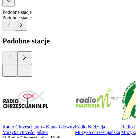
Podobne stacje
Podobne stacje
Podobne stacje
Radio Chrześcijanin - Kanał Główny
Radio Nadzieja
Radio 
Muzyka chrześcijańska
Muzyka chrześcijańska
Muzyka 
O Radio Chrześcijanin - Biblia