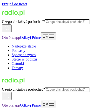
Przejdź do treści
Czego chciałbyś posłuchać?
Otwórz app
Odkryj Prime
Najlepsze stacje
Podcasty
Sporty na żywo
Stacje w pobliżu
Gatunki
Tematy
Czego chciałbyś posłuchać?
Otwórz app
Odkryj Prime