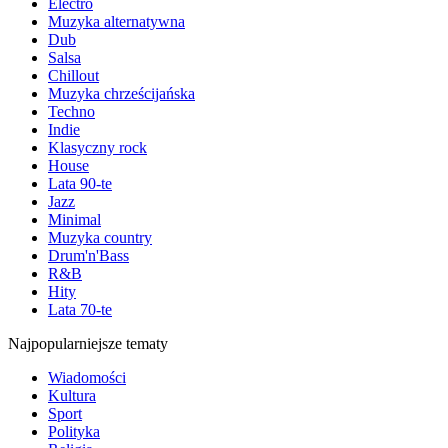
Electro
Muzyka alternatywna
Dub
Salsa
Chillout
Muzyka chrześcijańska
Techno
Indie
Klasyczny rock
House
Lata 90-te
Jazz
Minimal
Muzyka country
Drum'n'Bass
R&B
Hity
Lata 70-te
Najpopularniejsze tematy
Wiadomości
Kultura
Sport
Polityka