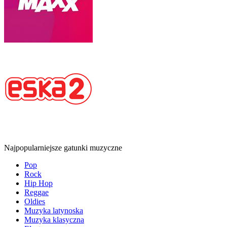
Najpopularniejsze gatunki muzyczne
Pop
Rock
Hip Hop
Reggae
Oldies
Muzyka latynoska
Muzyka klasyczna