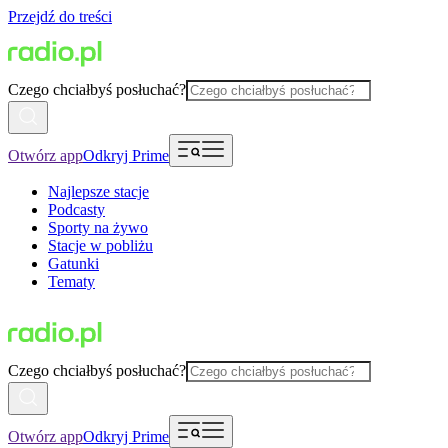
Przejdź do treści
Czego chciałbyś posłuchać?
Otwórz app
Odkryj Prime
Najlepsze stacje
Podcasty
Sporty na żywo
Stacje w pobliżu
Gatunki
Tematy
Czego chciałbyś posłuchać?
Otwórz app
Odkryj Prime