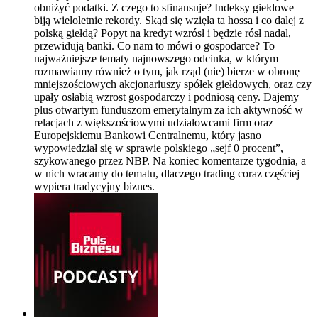
obniżyć podatki. Z czego to sfinansuje? Indeksy giełdowe
biją wieloletnie rekordy. Skąd się wzięła ta hossa i co dalej z
polską giełdą? Popyt na kredyt wzrósł i będzie rósł nadal,
przewidują banki. Co nam to mówi o gospodarce? To
najważniejsze tematy najnowszego odcinka, w którym
rozmawiamy również o tym, jak rząd (nie) bierze w obronę
mniejszościowych akcjonariuszy spółek giełdowych, oraz czy
upały osłabią wzrost gospodarczy i podniosą ceny. Dajemy
plus otwartym funduszom emerytalnym za ich aktywność w
relacjach z większościowymi udziałowcami firm oraz
Europejskiemu Bankowi Centralnemu, który jasno
wypowiedział się w sprawie polskiego „sejf 0 procent”,
szykowanego przez NBP. Na koniec komentarze tygodnia, a
w nich wracamy do tematu, dlaczego trading coraz częściej
wypiera tradycyjny biznes.