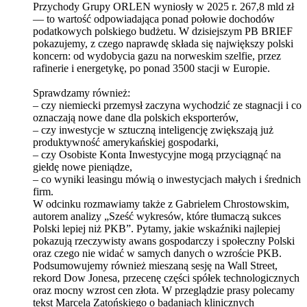
Przychody Grupy ORLEN wyniosły w 2025 r. 267,8 mld zł
— to wartość odpowiadająca ponad połowie dochodów
podatkowych polskiego budżetu. W dzisiejszym PB BRIEF
pokazujemy, z czego naprawdę składa się największy polski
koncern: od wydobycia gazu na norweskim szelfie, przez
rafinerie i energetykę, po ponad 3500 stacji w Europie.
Sprawdzamy również:
– czy niemiecki przemysł zaczyna wychodzić ze stagnacji i co
oznaczają nowe dane dla polskich eksporterów,
– czy inwestycje w sztuczną inteligencję zwiększają już
produktywność amerykańskiej gospodarki,
– czy Osobiste Konta Inwestycyjne mogą przyciągnąć na
giełdę nowe pieniądze,
– co wyniki leasingu mówią o inwestycjach małych i średnich
firm.
W odcinku rozmawiamy także z Gabrielem Chrostowskim,
autorem ⁠analizy „Sześć wykresów, które tłumaczą sukces
Polski lepiej niż PKB”⁠. Pytamy, jakie wskaźniki najlepiej
pokazują rzeczywisty awans gospodarczy i społeczny Polski
oraz czego nie widać w samych danych o wzroście PKB.
Podsumowujemy również mieszaną sesję na Wall Street,
rekord Dow Jonesa, przecenę części spółek technologicznych
oraz mocny wzrost cen złota. ⁠W przeglądzie prasy polecamy
tekst Marcela Zatońskiego o badaniach klinicznych