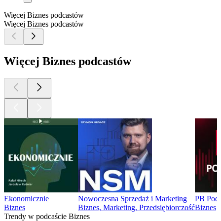
Więcej Biznes podcastów
Więcej Biznes podcastów
Więcej Biznes podcastów
Ekonomicznie
Nowoczesna Sprzedaż i Marketing
PB Podc
Biznes
Biznes, Marketing, Przedsiębiorczość
Biznes
Trendy w podcaście Biznes