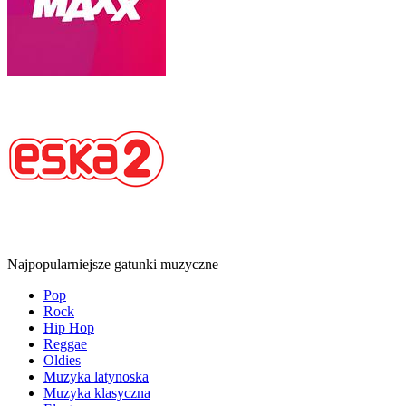
Najpopularniejsze gatunki muzyczne
Pop
Rock
Hip Hop
Reggae
Oldies
Muzyka latynoska
Muzyka klasyczna