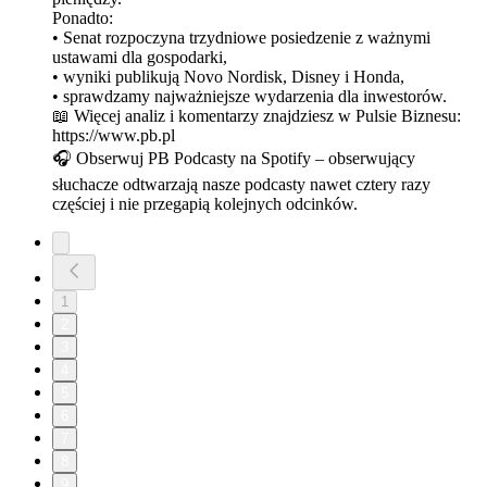
Ponadto:
• Senat rozpoczyna trzydniowe posiedzenie z ważnymi
ustawami dla gospodarki,
• wyniki publikują Novo Nordisk, Disney i Honda,
• sprawdzamy najważniejsze wydarzenia dla inwestorów.
📖 Więcej analiz i komentarzy znajdziesz w Pulsie Biznesu:
https://www.pb.pl
🎧 Obserwuj PB Podcasty na Spotify – obserwujący
słuchacze odtwarzają nasze podcasty nawet cztery razy
częściej i nie przegapią kolejnych odcinków.
1
2
3
4
5
6
7
8
9