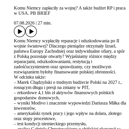
Komu Niemcy zapłaciły za wojnę? A także budżet RP i praca
w USA. PB BRIEF
07.08.2026
|
27 min.
Komu Niemcy wypłaciły reparacje i odszkodowania po II
wojnie światowej? Dlaczego pieniądze otrzymały Izrael,
państwa Europy Zachodniej oraz indywidualne ofiary, a spór
z Polską pozostaje otwarty? Wyjaśniamy różnice między
reparacjami, odszkodowaniami, restytucją i
zadośćuczynieniem oraz sprawdzamy, czy możliwym
rozwiązaniem byłoby finansowanie polskiej obronności.
W odcinku także:
– Marek Chądzyński o trudnym budżecie Polski na 2027 r.,
rosnącym długu i presji na zmiany w PIT,
– rekordowe 4,1 bln zł aktywów finansowych polskich
gospodarstw domowych,
– wyniki Modivo i znaczenie wypowiedzi Dariusza Miłka dla
inwestorów,
– amerykański rynek pracy i jego wpływ na dolara, złotego
oraz stopy procentowe,
– test kondycji niemieckiego przemysłu,
⁠– analiza Gabriela Chrostowskiego o chińskiej ekspansji w