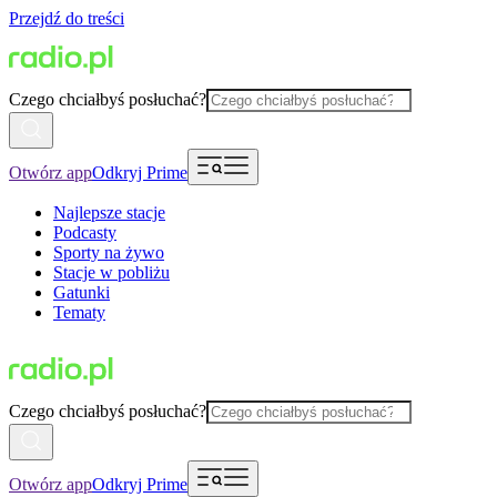
Przejdź do treści
Czego chciałbyś posłuchać?
Otwórz app
Odkryj Prime
Najlepsze stacje
Podcasty
Sporty na żywo
Stacje w pobliżu
Gatunki
Tematy
Czego chciałbyś posłuchać?
Otwórz app
Odkryj Prime