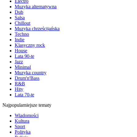
Electro
Muzyka alternatywna
Dub
Salsa
Chillout
Muzyka chrześcijańska
Techno
Indie
Klasyczny rock
House
Lata 90-te
Jazz
Minimal
Muzyka country
Drum'n'Bass
R&B
Hity
Lata 70-te
Najpopularniejsze tematy
Wiadomości
Kultura
Sport
Polityka