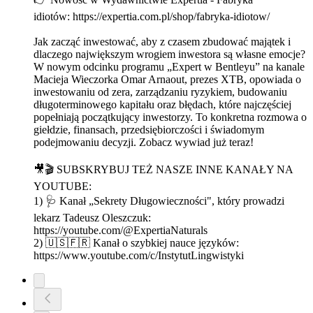
idiotów: https://expertia.com.pl/shop/fabryka-idiotow/
Jak zacząć inwestować, aby z czasem zbudować majątek i
dlaczego największym wrogiem inwestora są własne emocje?
W nowym odcinku programu „Expert w Bentleyu” na kanale
Macieja Wieczorka Omar Arnaout, prezes XTB, opowiada o
inwestowaniu od zera, zarządzaniu ryzykiem, budowaniu
długoterminowego kapitału oraz błędach, które najczęściej
popełniają początkujący inwestorzy. To konkretna rozmowa o
giełdzie, finansach, przedsiębiorczości i świadomym
podejmowaniu decyzji. Zobacz wywiad już teraz!
🎥🎬 SUBSKRYBUJ TEŻ NASZE INNE KANAŁY NA
YOUTUBE:
1) 🩺 Kanał „Sekrety Długowieczności", który prowadzi
lekarz Tadeusz Oleszczuk:
https://youtube.com/@ExpertiaNaturals
2) 🇺🇸🇫🇷 Kanał o szybkiej nauce języków:
https://www.youtube.com/c/InstytutLingwistyki