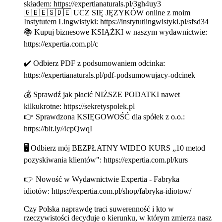
składem: https://expertianaturals.pl/3gh4uy3
🇬🇧🇪🇸🇩🇪 UCZ SIĘ JĘZYKÓW online z moim
Instytutem Lingwistyki: https://instytutlingwistyki.pl/sfsd34
📚 Kupuj biznesowe KSIĄŻKI w naszym wydawnictwie:
https://expertia.com.pl/c
✔️ Odbierz PDF z podsumowaniem odcinka:
https://expertianaturals.pl/pdf-podsumowujacy-odcinek
💰 Sprawdź jak płacić NIŻSZE PODATKI nawet
kilkukrotne: https://sekretyspolek.pl
👉 Sprawdzona KSIĘGOWOŚĆ dla spółek z o.o.:
https://bit.ly/4cpQwqI
🖥 Odbierz mój BEZPŁATNY WIDEO KURS „10 metod
pozyskiwania klientów": https://expertia.com.pl/kurs
👉 Nowość w Wydawnictwie Expertia - Fabryka
idiotów: https://expertia.com.pl/shop/fabryka-idiotow/
Czy Polska naprawdę traci suwerenność i kto w
rzeczywistości decyduje o kierunku, w którym zmierza nasz