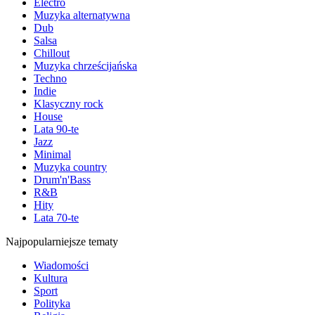
Electro
Muzyka alternatywna
Dub
Salsa
Chillout
Muzyka chrześcijańska
Techno
Indie
Klasyczny rock
House
Lata 90-te
Jazz
Minimal
Muzyka country
Drum'n'Bass
R&B
Hity
Lata 70-te
Najpopularniejsze tematy
Wiadomości
Kultura
Sport
Polityka