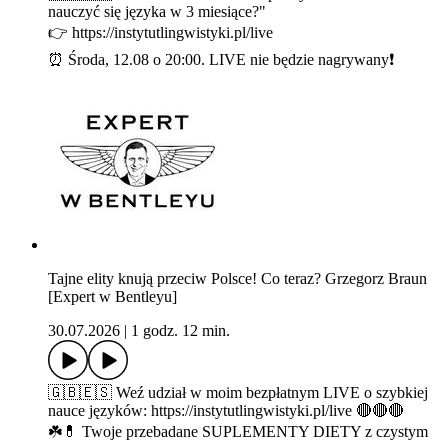
nauczyć się języka w 3 miesiące?"
👉 https://instytutlingwistyki.pl/live
⏰ Środa, 12.08 o 20:00. LIVE nie będzie nagrywany❗
Tajne elity knują przeciw Polsce! Co teraz? Grzegorz Braun
[Expert w Bentleyu]
30.07.2026
|
1 godz. 12 min.
🇬🇧🇪🇸 Weź udział w moim bezpłatnym LIVE o szybkiej
nauce języków: https://instytutlingwistyki.pl/live 🔴🔴🔴
☘️💊 Twoje przebadane SUPLEMENTY DIETY z czystym