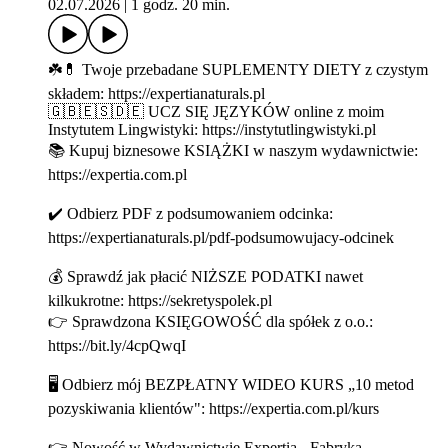
02.07.2026
|
1 godz. 20 min.
☘️💊 Twoje przebadane SUPLEMENTY DIETY z czystym
składem: https://expertianaturals.pl
🇬🇧🇪🇸🇩🇪 UCZ SIĘ JĘZYKÓW online z moim
Instytutem Lingwistyki: https://instytutlingwistyki.pl
📚 Kupuj biznesowe KSIĄŻKI w naszym wydawnictwie:
https://expertia.com.pl
✔️ Odbierz PDF z podsumowaniem odcinka:
https://expertianaturals.pl/pdf-podsumowujacy-odcinek
💰 Sprawdź jak płacić NIŻSZE PODATKI nawet
kilkukrotne: https://sekretyspolek.pl
👉 Sprawdzona KSIĘGOWOŚĆ dla spółek z o.o.:
https://bit.ly/4cpQwqI
🖥 Odbierz mój BEZPŁATNY WIDEO KURS „10 metod
pozyskiwania klientów": https://expertia.com.pl/kurs
👉 Nowość w Wydawnictwie Expertia - Fabryka