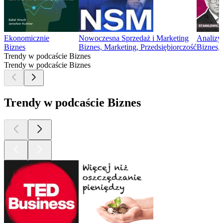
Ekonomicznie
Nowoczesna Sprzedaż i Marketing
Analizy
Biznes
Biznes, Marketing, Przedsiębiorczość
Biznes,
Trendy w podcaście Biznes
Trendy w podcaście Biznes
Trendy w podcaście Biznes