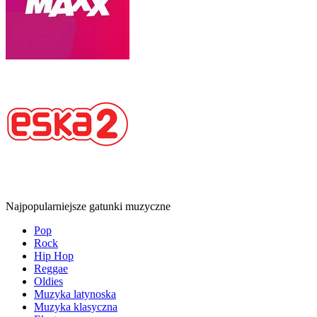
Najpopularniejsze gatunki muzyczne
Pop
Rock
Hip Hop
Reggae
Oldies
Muzyka latynoska
Muzyka klasyczna