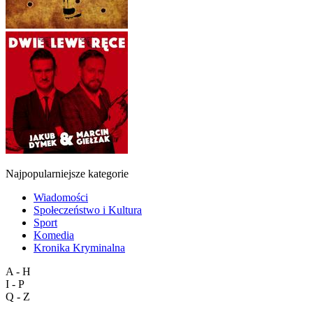
Najpopularniejsze kategorie
Wiadomości
Społeczeństwo i Kultura
Sport
Komedia
Kronika Kryminalna
A - H
I - P
Q - Z