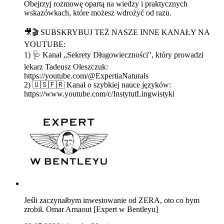
Obejrzyj rozmowę opartą na wiedzy i praktycznych
wskazówkach, które możesz wdrożyć od razu.
🎥🎬 SUBSKRYBUJ TEŻ NASZE INNE KANAŁY NA
YOUTUBE:
1) 🩺 Kanał „Sekrety Długowieczności", który prowadzi
lekarz Tadeusz Oleszczuk:
https://youtube.com/@ExpertiaNaturals
2) 🇺🇸🇫🇷 Kanał o szybkiej nauce języków:
https://www.youtube.com/c/InstytutLingwistyki
Jeśli zaczynałbym inwestowanie od ZERA, oto co bym
zrobił. Omar Arnaout [Expert w Bentleyu]