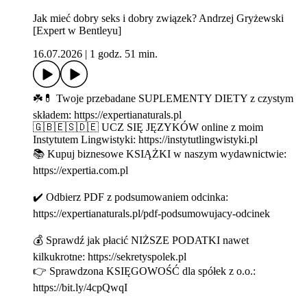
Jak mieć dobry seks i dobry związek? Andrzej Gryżewski
[Expert w Bentleyu]
16.07.2026
|
1 godz. 51 min.
☘️💊 Twoje przebadane SUPLEMENTY DIETY z czystym
składem: https://expertianaturals.pl
🇬🇧🇪🇸🇩🇪 UCZ SIĘ JĘZYKÓW online z moim
Instytutem Lingwistyki: https://instytutlingwistyki.pl
📚 Kupuj biznesowe KSIĄŻKI w naszym wydawnictwie:
https://expertia.com.pl
✔️ Odbierz PDF z podsumowaniem odcinka:
https://expertianaturals.pl/pdf-podsumowujacy-odcinek
💰 Sprawdź jak płacić NIŻSZE PODATKI nawet
kilkukrotne: https://sekretyspolek.pl
👉 Sprawdzona KSIĘGOWOŚĆ dla spółek z o.o.:
https://bit.ly/4cpQwqI