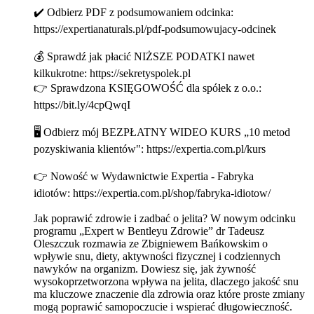
✔️ Odbierz PDF z podsumowaniem odcinka:
https://expertianaturals.pl/pdf-podsumowujacy-odcinek
💰 Sprawdź jak płacić NIŻSZE PODATKI nawet
kilkukrotne: https://sekretyspolek.pl
👉 Sprawdzona KSIĘGOWOŚĆ dla spółek z o.o.:
https://bit.ly/4cpQwqI
🖥 Odbierz mój BEZPŁATNY WIDEO KURS „10 metod
pozyskiwania klientów": https://expertia.com.pl/kurs
👉 Nowość w Wydawnictwie Expertia - Fabryka
idiotów: https://expertia.com.pl/shop/fabryka-idiotow/
Jak poprawić zdrowie i zadbać o jelita? W nowym odcinku
programu „Expert w Bentleyu Zdrowie” dr Tadeusz
Oleszczuk rozmawia ze Zbigniewem Bańkowskim o
wpływie snu, diety, aktywności fizycznej i codziennych
nawyków na organizm. Dowiesz się, jak żywność
wysokoprzetworzona wpływa na jelita, dlaczego jakość snu
ma kluczowe znaczenie dla zdrowia oraz które proste zmiany
mogą poprawić samopoczucie i wspierać długowieczność.