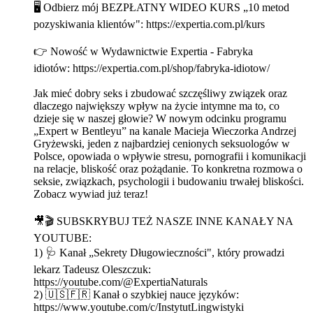
🖥 Odbierz mój BEZPŁATNY WIDEO KURS „10 metod
pozyskiwania klientów": https://expertia.com.pl/kurs
👉 Nowość w Wydawnictwie Expertia - Fabryka
idiotów: https://expertia.com.pl/shop/fabryka-idiotow/
Jak mieć dobry seks i zbudować szczęśliwy związek oraz
dlaczego największy wpływ na życie intymne ma to, co
dzieje się w naszej głowie? W nowym odcinku programu
„Expert w Bentleyu” na kanale Macieja Wieczorka Andrzej
Gryżewski, jeden z najbardziej cenionych seksuologów w
Polsce, opowiada o wpływie stresu, pornografii i komunikacji
na relacje, bliskość oraz pożądanie. To konkretna rozmowa o
seksie, związkach, psychologii i budowaniu trwałej bliskości.
Zobacz wywiad już teraz!
🎥🎬 SUBSKRYBUJ TEŻ NASZE INNE KANAŁY NA
YOUTUBE:
1) 🩺 Kanał „Sekrety Długowieczności", który prowadzi
lekarz Tadeusz Oleszczuk:
https://youtube.com/@ExpertiaNaturals
2) 🇺🇸🇫🇷 Kanał o szybkiej nauce języków:
https://www.youtube.com/c/InstytutLingwistyki