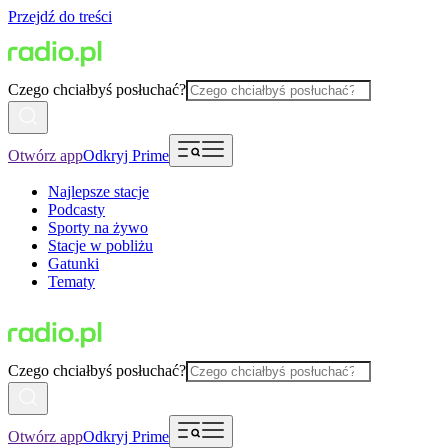
Przejdź do treści
Czego chciałbyś posłuchać?
Otwórz app
Odkryj Prime
Najlepsze stacje
Podcasty
Sporty na żywo
Stacje w pobliżu
Gatunki
Tematy
Czego chciałbyś posłuchać?
Otwórz app
Odkryj Prime