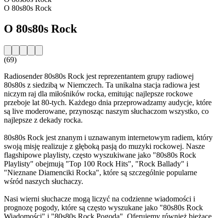
O 80s80s Rock
O 80s80s Rock
(69)
Radiosender 80s80s Rock jest reprezentantem grupy radiowej
80s80s z siedzibą w Niemczech. Ta unikalna stacja radiowa jest
niczym raj dla miłośników rocka, emitując najlepsze rockowe
przeboje lat 80-tych. Każdego dnia przeprowadzamy audycje, które
są live moderowane, przynosząc naszym słuchaczom wszystko, co
najlepsze z dekady rocka.
80s80s Rock jest znanym i uznawanym internetowym radiem, który
swoją misję realizuje z głęboką pasją do muzyki rockowej. Nasze
flagshipowe playlisty, często wyszukiwane jako "80s80s Rock
Playlisty" obejmują "Top 100 Rock Hits", "Rock Ballady" i
"Nieznane Diamenciki Rocka", które są szczególnie popularne
wśród naszych słuchaczy.
Nasi wierni słuchacze mogą liczyć na codzienne wiadomości i
prognozę pogody, które są często wyszukane jako "80s80s Rock
Wiadomości" i "80s80s Rock Pogoda". Oferujemy również bieżące