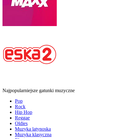
Najpopularniejsze gatunki muzyczne
Pop
Rock
Hip Hop
Reggae
Oldies
Muzyka latynoska
Muzyka klasyczna