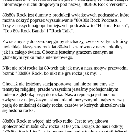
informacje o ruchu drogowym pod nazwą "80s80s Rock Verkehr".
80s80s Rock jest dumny z produkcji wyjątkowych podcastów, które
można odkryć poprzez wyszukiwanie "80s80s Rock Podcasts".
Trzy z naszych najpopularniejszych podcastów to "Historia Rocka",
"Top 80s Rock Bands" i "Rock Talk".
Zwracamy się do szerokiej grupy słuchaczy, zwłaszcza tych, którzy
uwielbiają klasyczny rock lat 80-tych - zarówno z naszej okolicy,
jak i z całego świata. Obecnie jesteśmy graczem znanym na
globalnym rynku radia internetowego.
Nikt nie robi rocka lat 80-tych tak jak my, a nasz motyw przewodni
brzmi: "80s80s Rock, bo nikt nie gra rocka jak my!".
Chociaż nie jesteśmy stacją sportową, ani nie zajmujemy się
tematyką religijną, przede wszystkim jesteśmy profesjonalnym
radiem z głęboką pasją do rocka. Nasza reputacja jest mocno
związana z najwyższymi standardami muzycznymi i najszczerszą
pasją do unikalnej dekady rocka, czasów w których ukształtowała
się historia rocka.
80s80s Rock to więcej niż tylko radio. Jest to wyjątkowa
społeczność miłośników rocka lat 80-ych. Dołącz do nas i odkryj
"80s80s Rock Live" - niezapomniane podróże do zeszłości! Więcej