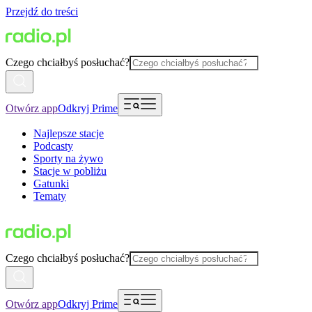
Przejdź do treści
Czego chciałbyś posłuchać?
Otwórz app
Odkryj Prime
Najlepsze stacje
Podcasty
Sporty na żywo
Stacje w pobliżu
Gatunki
Tematy
Czego chciałbyś posłuchać?
Otwórz app
Odkryj Prime