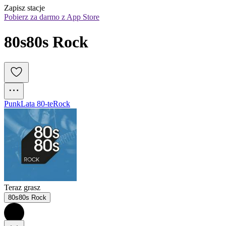
Zapisz stacje
Pobierz za darmo z App Store
80s80s Rock
Punk
Lata 80-te
Rock
Teraz grasz
80s80s Rock