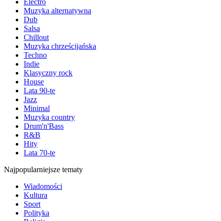
Electro
Muzyka alternatywna
Dub
Salsa
Chillout
Muzyka chrześcijańska
Techno
Indie
Klasyczny rock
House
Lata 90-te
Jazz
Minimal
Muzyka country
Drum'n'Bass
R&B
Hity
Lata 70-te
Najpopularniejsze tematy
Wiadomości
Kultura
Sport
Polityka