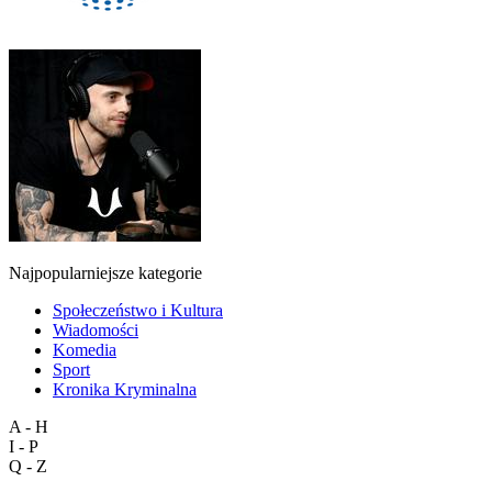
Najpopularniejsze kategorie
Społeczeństwo i Kultura
Wiadomości
Komedia
Sport
Kronika Kryminalna
A - H
I - P
Q - Z