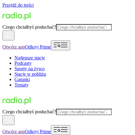
Przejdź do treści
Czego chciałbyś posłuchać?
Otwórz app
Odkryj Prime
Najlepsze stacje
Podcasty
Sporty na żywo
Stacje w pobliżu
Gatunki
Tematy
Czego chciałbyś posłuchać?
Otwórz app
Odkryj Prime