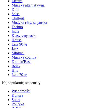
Electro
Muzyka alternatywna
Dub
Salsa
Chillout
Muzyka chrześcijańska
Techno
Indie
Klasyczny rock
House
Lata 90-te
Jazz
Minimal
Muzyka country
Drum'n'Bass
R&B
Hity
Lata 70-te
Najpopularniejsze tematy
Wiadomości
Kultura
Sport
Polityka