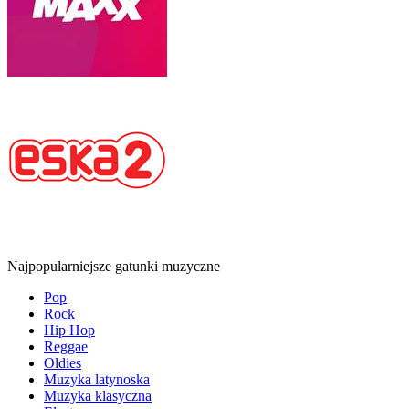
Najpopularniejsze gatunki muzyczne
Pop
Rock
Hip Hop
Reggae
Oldies
Muzyka latynoska
Muzyka klasyczna