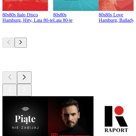
80s80s Italo Disco
80s80s
80s80s Love
Hamburg, Hity, Lata 80-te
Lata 80-te
Hamburg, Ballady, 
Najlepsze
podcasty
Najlepsze
podcasty
Najlepsze
podcasty