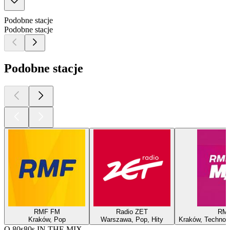
Podobne stacje
Podobne stacje
Podobne stacje
RMF FM
Radio ZET
RM
Kraków, Pop
Warszawa, Pop, Hity
Kraków, Techno, 
O 80s80s IN THE MIX