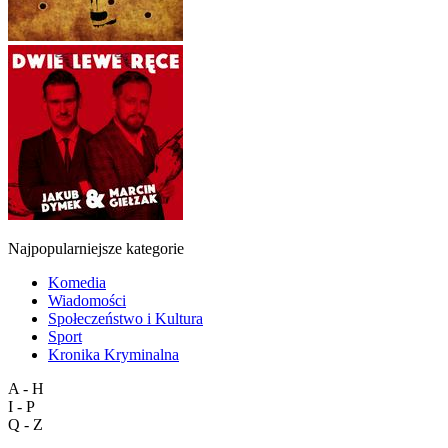
Najpopularniejsze kategorie
Komedia
Wiadomości
Społeczeństwo i Kultura
Sport
Kronika Kryminalna
A - H
I - P
Q - Z