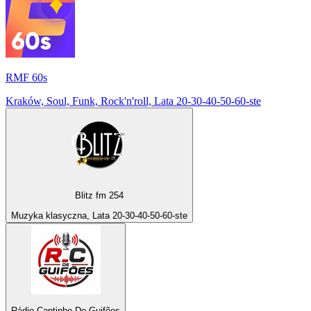
RMF 60s
Kraków, Soul, Funk, Rock'n'roll, Lata 20-30-40-50-60-ste
Blitz fm 254
Muzyka klasyczna, Lata 20-30-40-50-60-ste
Rádio Cantinho De Guifões