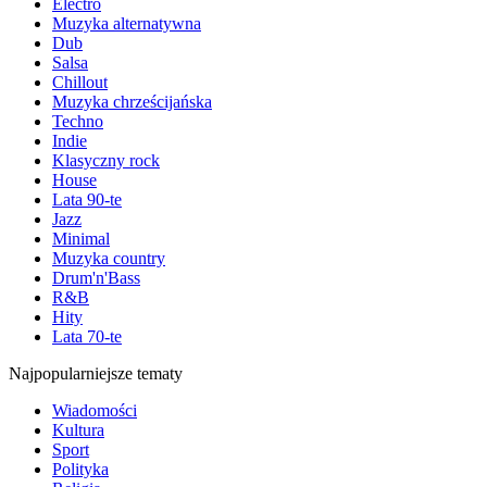
Electro
Muzyka alternatywna
Dub
Salsa
Chillout
Muzyka chrześcijańska
Techno
Indie
Klasyczny rock
House
Lata 90-te
Jazz
Minimal
Muzyka country
Drum'n'Bass
R&B
Hity
Lata 70-te
Najpopularniejsze tematy
Wiadomości
Kultura
Sport
Polityka