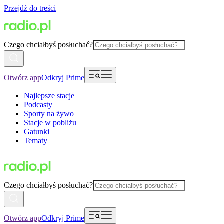
Przejdź do treści
Czego chciałbyś posłuchać?
Otwórz app
Odkryj Prime
Najlepsze stacje
Podcasty
Sporty na żywo
Stacje w pobliżu
Gatunki
Tematy
Czego chciałbyś posłuchać?
Otwórz app
Odkryj Prime