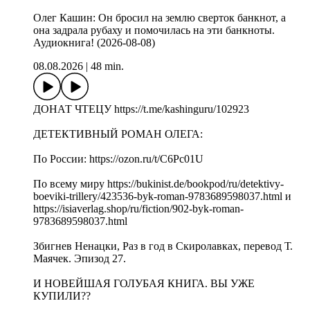
Олег Кашин: Он бросил на землю сверток банкнот, а
она задрала рубаху и помочилась на эти банкноты.
Аудиокнига! (2026-08-08)
08.08.2026
|
48 min.
ДОНАТ ЧТЕЦУ https://t.me/kashinguru/102923
ДЕТЕКТИВНЫЙ РОМАН ОЛЕГА:
По России: https://ozon.ru/t/C6Pc01U
По всему миру https://bukinist.de/bookpod/ru/detektivy-
boeviki-trillery/423536-byk-roman-9783689598037.html и
https://isiaverlag.shop/ru/fiction/902-byk-roman-
9783689598037.html
Збигнев Ненацки, Раз в год в Скиролавках, перевод Т.
Маячек. Эпизод 27.
И НОВЕЙШАЯ ГОЛУБАЯ КНИГА. ВЫ УЖЕ
КУПИЛИ??