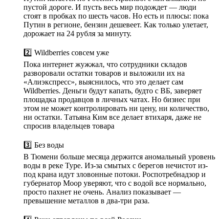
пустой дороге. И пусть весь мир подождет — люди
стоят в пробках по шесть часов. Но есть и плюсы: пока
Путин в регионе, бензин дешевеет. Как только улетает,
дорожает на 24 рубля за минуту.
2️⃣ Wildberries совсем уже
Пока интернет жужжал, что сотрудники складов
разворовали остатки товаров и выложили их на
«Алиэкспресс», выяснилось, что это делает сам
Wildberries. Деньги будут капать, будто с ВБ, заверяет
площадка продавцов в личных чатах. Но бизнес при
этом не может контролировать ни цену, ни количество,
ни остатки. Татьяна Ким все делает втихаря, даже не
спросив владельцев товара
3️⃣ Без воды
В Тюмени больше месяца держится аномальный уровень
воды в реке Туре. Из-за смытых с берегов нечистот из-
под крана идут зловонные потоки. Роспотребнадзор и
губернатор Моор уверяют, что с водой все нормально,
просто пахнет не очень. Анализ показывает —
превышение металлов в два-три раза.