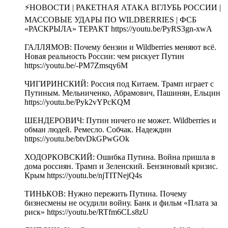
⚡️НОВОСТИ | РАКЕТНАЯ АТАКА ВГЛУБЬ РОССИИ |
МАССОВЫЕ УДАРЫ ПО WILDBERRIES | ФСБ
«РАСКРЫЛА» ТЕРАКТ https://youtu.be/PyRS3gn-xwA
ГАЛЛЯМОВ: Почему бензин и Wildberries меняют всё.
Новая реальность России: чем рискует Путин
https://youtu.be/-PM7Zmsqy6M
ЧИГИРИНСКИЙ: Россия под Китаем. Трамп играет с
Путиным. Мельниченко, Абрамович, Пашинян, Ельцин
https://youtu.be/Pyk2vYPcKQM
ШЕНДЕРОВИЧ: Путин ничего не может. Wildberries и
обман людей. Ремесло. Собчак. Надеждин
https://youtu.be/btvDkGPwGOk
ХОДОРКОВСКИЙ: Ошибка Путина. Война пришла в
дома россиян. Трамп и Зеленский. Бензиновый кризис.
Крым https://youtu.be/njTITNejQ4s
ТИНЬКОВ: Нужно пережить Путина. Почему
бизнесмены не осудили войну. Банк и фильм «Плата за
риск» https://youtu.be/RTfm6CLs8zU