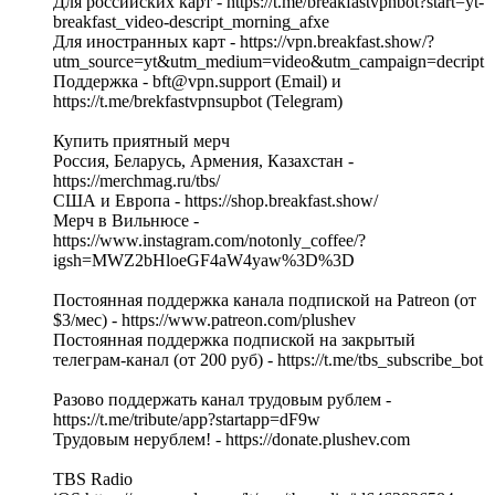
Для российских карт - https://t.me/breakfastvpnbot?start=yt-
breakfast_video-descript_morning_afxe
Для иностранных карт - https://vpn.breakfast.show/?
utm_source=yt&utm_medium=video&utm_campaign=decript
Поддержка - bft@vpn.support (Email) и
https://t.me/brekfastvpnsupbot (Telegram)
Купить приятный мерч
Россия, Беларусь, Армения, Казахстан -
https://merchmag.ru/tbs/
США и Европа - https://shop.breakfast.show/
Мерч в Вильнюсе -
https://www.instagram.com/notonly_coffee/?
igsh=MWZ2bHloeGF4aW4yaw%3D%3D
Постоянная поддержка канала подпиской на Patreon (от
$3/мес) - https://www.patreon.com/plushev
Постоянная поддержка подпиской на закрытый
телеграм-канал (от 200 руб) - https://t.me/tbs_subscribe_bot
Разово поддержать канал трудовым рублем -
https://t.me/tribute/app?startapp=dF9w
Трудовым нерублем! - https://donate.plushev.com
TBS Radio