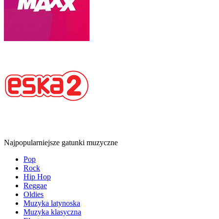
Najpopularniejsze gatunki muzyczne
Pop
Rock
Hip Hop
Reggae
Oldies
Muzyka latynoska
Muzyka klasyczna