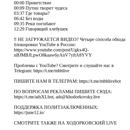
00:00 Приветствие
00:09 Путин творит чудеса
03:37 Где товары?
06:42 Без воды
09:35 Реки погибают
12:29 Говорящий хлебушек
‼️ НЕ ЗАГРУЖАЕТСЯ ВИДЕО? Четыре способа обхода
блокировки YouTube в России:
https://www.youtube.com/post/Ugkx4Q-
nBJMBJLpwO8kaaw6yAnV7yftA8YVY
Проблемы с YouTube? Смотрите и слушайте нас в
Telegram: https://t.me/mbhlive
ПИШИТЕ НАМ В ТЕЛЕГРАМ: https://t.me/mbhlivebot
ПО ВОПРОСАМ РЕКЛАМЫ ПИШИТЕ СЮДА:
https://t.me/adsXLbot, ads@khodorkovsky.live
ПОДДЕРЖКА ПОЛИТЗАКЛЮЧЕННЫХ:
https://june12.io/
СМОТРИТЕ ТАКЖЕ НА ХОДОРКОВСКИЙ LIVE