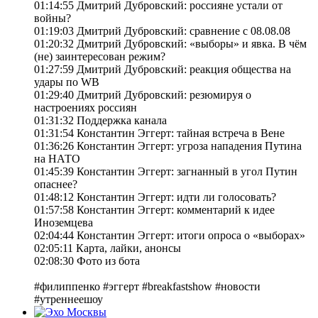
01:14:55 Дмитрий Дубровский: россияне устали от
войны?
01:19:03 Дмитрий Дубровский: сравнение с 08.08.08
01:20:32 Дмитрий Дубровский: «выборы» и явка. В чём
(не) заинтересован режим?
01:27:59 Дмитрий Дубровский: реакция общества на
удары по WB
01:29:40 Дмитрий Дубровский: резюмируя о
настроениях россиян
01:31:32 Поддержка канала
01:31:54 Константин Эггерт: тайная встреча в Вене
01:36:26 Константин Эггерт: угроза нападения Путина
на НАТО
01:45:39 Константин Эггерт: загнанный в угол Путин
опаснее?
01:48:12 Константин Эггерт: идти ли голосовать?
01:57:58 Константин Эггерт: комментарий к идее
Иноземцева
02:04:44 Константин Эггерт: итоги опроса о «выборах»
02:05:11 Карта, лайки, анонсы
02:08:30 Фото из бота
#филиппенко #эггерт #breakfastshow #новости
#утреннеешоу