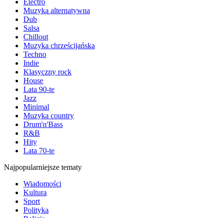
Electro
Muzyka alternatywna
Dub
Salsa
Chillout
Muzyka chrześcijańska
Techno
Indie
Klasyczny rock
House
Lata 90-te
Jazz
Minimal
Muzyka country
Drum'n'Bass
R&B
Hity
Lata 70-te
Najpopularniejsze tematy
Wiadomości
Kultura
Sport
Polityka