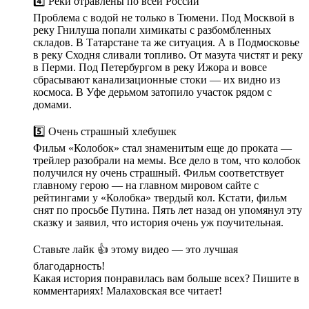
4️⃣ Реки отравлены по всей России
Проблема с водой не только в Тюмени. Под Москвой в
реку Гнилуша попали химикаты с разбомбленных
складов. В Татарстане та же ситуация. А в Подмосковье
в реку Сходня сливали топливо. От мазута чистят и реку
в Перми. Под Петербургом в реку Ижора и вовсе
сбрасывают канализационные стоки — их видно из
космоса. В Уфе дерьмом затопило участок рядом с
домами.
5️⃣ Очень страшный хлебушек
Фильм «Колобок» стал знаменитым еще до проката —
трейлер разобрали на мемы. Все дело в том, что колобок
получился ну очень страшный. Фильм соответствует
главному герою — на главном мировом сайте с
рейтингами у «Колобка» твердый кол. Кстати, фильм
снят по просьбе Путина. Пять лет назад он упомянул эту
сказку и заявил, что история очень уж поучительная.
Ставьте лайк 👍 этому видео — это лучшая
благодарность!
Какая история понравилась вам больше всех? Пишите в
комментариях! Малаховская все читает!