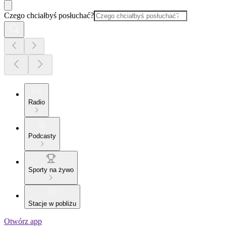
Czego chciałbyś posłuchać?
Radio
Podcasty
Sporty na żywo
Stacje w pobliżu
Otwórz app