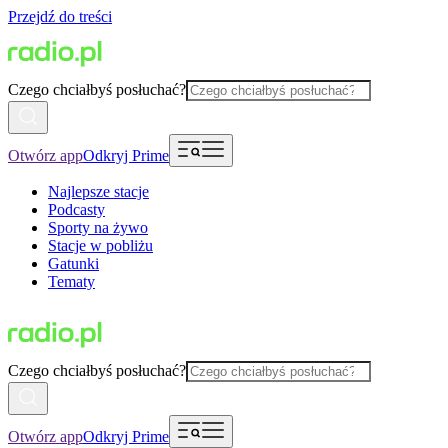
Przejdź do treści
Czego chciałbyś posłuchać?
Otwórz app
Odkryj Prime
Najlepsze stacje
Podcasty
Sporty na żywo
Stacje w pobliżu
Gatunki
Tematy
Czego chciałbyś posłuchać?
Otwórz app
Odkryj Prime