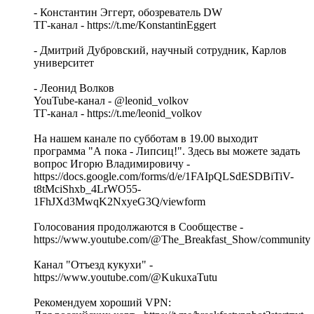
- Константин Эггерт, обозреватель DW
ТГ-канал - https://t.me/KonstantinEggert
- Дмитрий Дубровский, научный сотрудник, Карлов
университет
- Леонид Волков
YouTube-канал - @leonid_volkov
ТГ-канал - https://t.me/leonid_volkov
На нашем канале по субботам в 19.00 выходит
программа "А пока - Липсиц!". Здесь вы можете задать
вопрос Игорю Владимировичу -
https://docs.google.com/forms/d/e/1FAIpQLSdESDBiTiV-
t8tMciShxb_4LrWO55-
1FhJXd3MwqK2NxyeG3Q/viewform
Голосования продолжаются в Сообществе -
https://www.youtube.com/@The_Breakfast_Show/community
Канал "Отъезд кукухи" -
https://www.youtube.com/@KukuxaTutu
Рекомендуем хороший VPN: