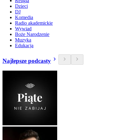
Religia
Dzieci
DJ
Komedia
Radio akademickie
Wywiad
Boże Narodzenie
Muzyka
Edukacja
Najlepsze podcasty