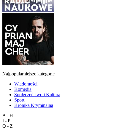
Najpopularniejsze kategorie
Wiadomości
Komedia
Społeczeństwo i Kultura
Sport
Kronika Kryminalna
A - H
I - P
Q - Z