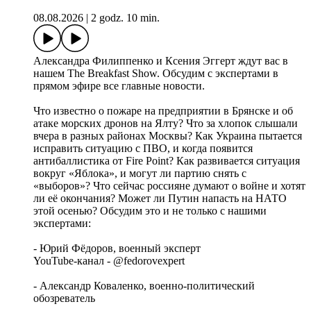
08.08.2026
|
2 godz. 10 min.
Александра Филиппенко и Ксения Эггерт ждут вас в
нашем The Breakfast Show. Обсудим с экспертами в
прямом эфире все главные новости.
Что известно о пожаре на предприятии в Брянске и об
атаке морских дронов на Ялту? Что за хлопок слышали
вчера в разных районах Москвы? Как Украина пытается
исправить ситуацию с ПВО, и когда появится
антибаллистика от Fire Point? Как развивается ситуация
вокруг «Яблока», и могут ли партию снять с
«выборов»? Что сейчас россияне думают о войне и хотят
ли её окончания? Может ли Путин напасть на НАТО
этой осенью? Обсудим это и не только с нашими
экспертами:
- Юрий Фёдоров, военный эксперт
YouTube-канал - @fedorovexpert
- Александр Коваленко, военно-политический
обозреватель