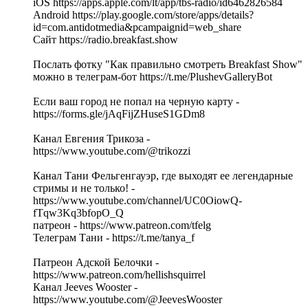
iOS https://apps.apple.com/lt/app/tbs-radio/id6462826584
Android https://play.google.com/store/apps/details?
id=com.antidotmedia&pcampaignid=web_share
Сайт https://radio.breakfast.show
Послать фотку "Как правильно смотреть Breakfast Show"
можно в телеграм-бот https://t.me/PlushevGalleryBot
Если ваш город не попал на черную карту -
https://forms.gle/jAqFijZHuseS1GDm8
Канал Евгения Трикоза -
https://www.youtube.com/@trikozzi
Канал Тани Фельгенгауэр, где выходят ее легендарные
стримы и не только! -
https://www.youtube.com/channel/UC0OiowQ-
fTqw3Kq3bfopO_Q
патреон - https://www.patreon.com/tfelg
Телеграм Тани - https://t.me/tanya_f
Патреон Адской Белочки -
https://www.patreon.com/hellishsquirrel
Канал Jeeves Wooster -
https://www.youtube.com/@JeevesWooster