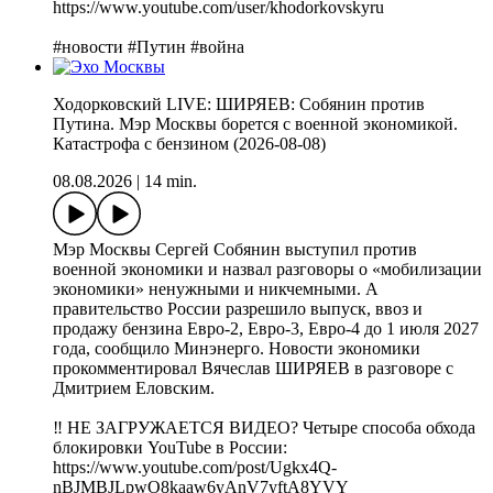
https://www.youtube.com/user/khodorkovskyru
#новости #Путин #война
Ходорковский LIVE: ШИРЯЕВ: Собянин против
Путина. Мэр Москвы борется с военной экономикой.
Катастрофа с бензином (2026-08-08)
08.08.2026
|
14 min.
Мэр Москвы Сергей Собянин выступил против
военной экономики и назвал разговоры о «мобилизации
экономики» ненужными и никчемными. А
правительство России разрешило выпуск, ввоз и
продажу бензина Евро-2, Евро-3, Евро-4 до 1 июля 2027
года, сообщило Минэнерго. Новости экономики
прокомментировал Вячеслав ШИРЯЕВ в разговоре с
Дмитрием Еловским.
‼️ НЕ ЗАГРУЖАЕТСЯ ВИДЕО? Четыре способа обхода
блокировки YouTube в России:
https://www.youtube.com/post/Ugkx4Q-
nBJMBJLpwO8kaaw6yAnV7yftA8YVY