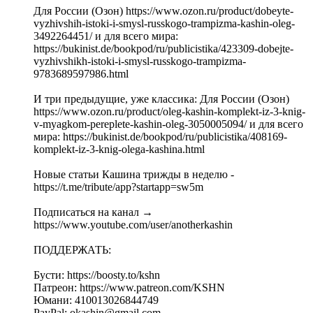
Для России (Озон) https://www.ozon.ru/product/dobeyte-
vyzhivshih-istoki-i-smysl-russkogo-trampizma-kashin-oleg-
3492264451/ и для всего мира:
https://bukinist.de/bookpod/ru/publicistika/423309-dobejte-
vyzhivshikh-istoki-i-smysl-russkogo-trampizma-
9783689597986.html
И три предыдущие, уже классика: Для России (Озон)
https://www.ozon.ru/product/oleg-kashin-komplekt-iz-3-knig-
v-myagkom-pereplete-kashin-oleg-3050005094/ и для всего
мира: https://bukinist.de/bookpod/ru/publicistika/408169-
komplekt-iz-3-knig-olega-kashina.html
Новые статьи Кашина трижды в неделю -
https://t.me/tribute/app?startapp=sw5m
Подписаться на канал →
https://www.youtube.com/user/anotherkashin
ПОДДЕРЖАТЬ:
Бусти: https://boosty.to/kshn
Патреон: https://www.patreon.com/KSHN
Юмани: 410013026844749
PayPal: okashin@gmail.com