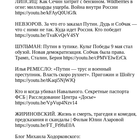
ЛИПСИЦ: Как Сечин хитрит с бензином. Wildberries в
огне: миллиарды ущерба. Война внутри России
https://youtu.be/kFAyQ0UtGfk
НЕВЗОРОВ. За что его заказал Путин. Дудь и Собчак —
что с ними не так. Куда идет Россия. Кто победит
https://youtu.be/TvaKvQeV4SY
ШУЛЬМАН: Путин в тупике. Культ Победы 9 мая стал
обузой. Новая демократизация. Собчак была права.
Трамп, Сталин, Берия https://youtu.be/cPMVElwErCk
Илья РЕМЕСЛО: «Путин — трус и военный
преступник. Власть скоро рухнет». Пригожин и Шойгу
https://youtu.be/tKaqi5NjWJQ
Кто и когда убивал Навального. Секретные паспорта
ФСБ | Расследование Центра «Досье»
https://youtu.be/VpVup4Nzv14
ЖИРИНОВСКИЙ. Жизнь и смерть, трагедия и комедия,
предсказания и скандалы | Фильм Юлии Азаровой
https://youtu.be/FT_Ft9fuE0A
Блог Михаила Ходорковского: