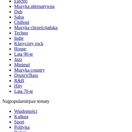
Electro
Muzyka alternatywna
Dub
Salsa
Chillout
Muzyka chrześcijańska
Techno
Indie
Klasyczny rock
House
Lata 90-te
Jazz
Minimal
Muzyka country
Drum'n'Bass
R&B
Hity
Lata 70-te
Najpopularniejsze tematy
Wiadomości
Kultura
Sport
Polityka