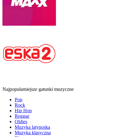
Najpopularniejsze gatunki muzyczne
Pop
Rock
Hip Hop
Reggae
Oldies
Muzyka latynoska
Muzyka klasyczna