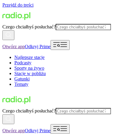
Przejdź do treści
Czego chciałbyś posłuchać?
Otwórz app
Odkryj Prime
Najlepsze stacje
Podcasty
Sporty na żywo
Stacje w pobliżu
Gatunki
Tematy
Czego chciałbyś posłuchać?
Otwórz app
Odkryj Prime