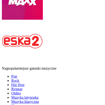
Najpopularniejsze gatunki muzyczne
Pop
Rock
Hip Hop
Reggae
Oldies
Muzyka latynoska
Muzyka klasyczna