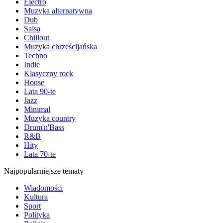
Electro
Muzyka alternatywna
Dub
Salsa
Chillout
Muzyka chrześcijańska
Techno
Indie
Klasyczny rock
House
Lata 90-te
Jazz
Minimal
Muzyka country
Drum'n'Bass
R&B
Hity
Lata 70-te
Najpopularniejsze tematy
Wiadomości
Kultura
Sport
Polityka