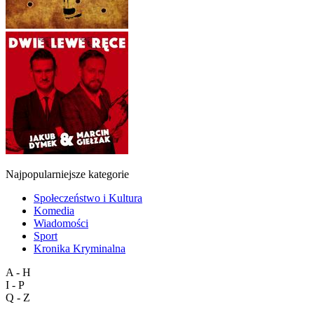
Najpopularniejsze kategorie
Społeczeństwo i Kultura
Komedia
Wiadomości
Sport
Kronika Kryminalna
A - H
I - P
Q - Z