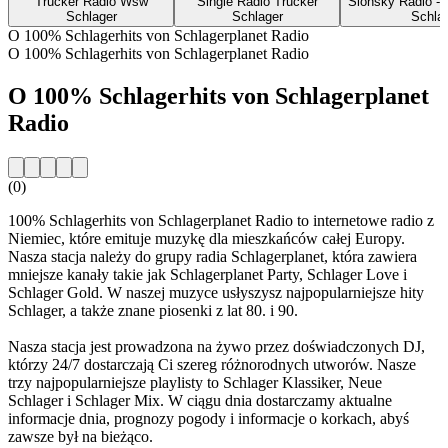
Trucker Radio Wsw
Single Radio Trucker
Slonsky Radio - 
Schlager
Schlager
Schla
O 100% Schlagerhits von Schlagerplanet Radio
O 100% Schlagerhits von Schlagerplanet Radio
O 100% Schlagerhits von Schlagerplanet
Radio
(0)
100% Schlagerhits von Schlagerplanet Radio to internetowe radio z
Niemiec, które emituje muzykę dla mieszkańców całej Europy.
Nasza stacja należy do grupy radia Schlagerplanet, która zawiera
mniejsze kanały takie jak Schlagerplanet Party, Schlager Love i
Schlager Gold. W naszej muzyce usłyszysz najpopularniejsze hity
Schlager, a także znane piosenki z lat 80. i 90.
Nasza stacja jest prowadzona na żywo przez doświadczonych DJ,
którzy 24/7 dostarczają Ci szereg różnorodnych utworów. Nasze
trzy najpopularniejsze playlisty to Schlager Klassiker, Neue
Schlager i Schlager Mix. W ciągu dnia dostarczamy aktualne
informacje dnia, prognozy pogody i informacje o korkach, abyś
zawsze był na bieżąco.