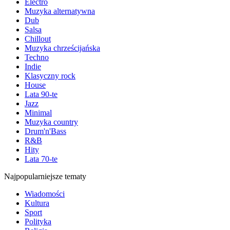
Electro
Muzyka alternatywna
Dub
Salsa
Chillout
Muzyka chrześcijańska
Techno
Indie
Klasyczny rock
House
Lata 90-te
Jazz
Minimal
Muzyka country
Drum'n'Bass
R&B
Hity
Lata 70-te
Najpopularniejsze tematy
Wiadomości
Kultura
Sport
Polityka