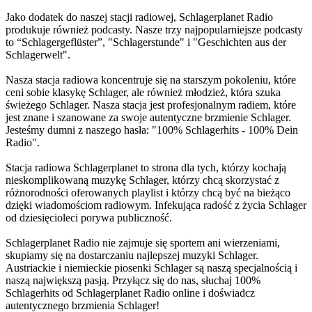
Jako dodatek do naszej stacji radiowej, Schlagerplanet Radio
produkuje również podcasty. Nasze trzy najpopularniejsze podcasty
to “Schlagergeflüster”, "Schlagerstunde" i "Geschichten aus der
Schlagerwelt".
Nasza stacja radiowa koncentruje się na starszym pokoleniu, które
ceni sobie klasykę Schlager, ale również młodzież, która szuka
świeżego Schlager. Nasza stacja jest profesjonalnym radiem, które
jest znane i szanowane za swoje autentyczne brzmienie Schlager.
Jesteśmy dumni z naszego hasła: "100% Schlagerhits - 100% Dein
Radio".
Stacja radiowa Schlagerplanet to strona dla tych, którzy kochają
nieskomplikowaną muzykę Schlager, którzy chcą skorzystać z
różnorodności oferowanych playlist i którzy chcą być na bieżąco
dzięki wiadomościom radiowym. Infekująca radość z życia Schlager
od dziesięcioleci porywa publiczność.
Schlagerplanet Radio nie zajmuje się sportem ani wierzeniami,
skupiamy się na dostarczaniu najlepszej muzyki Schlager.
Austriackie i niemieckie piosenki Schlager są naszą specjalnością i
naszą największą pasją. Przyłącz się do nas, słuchaj 100%
Schlagerhits od Schlagerplanet Radio online i doświadcz
autentycznego brzmienia Schlager!