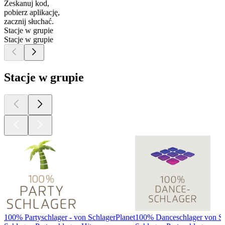
Zeskanuj kod,
pobierz aplikację,
zacznij słuchać.
Stacje w grupie
Stacje w grupie
Stacje w grupie
100% Partyschlager - von SchlagerPlanet
100% Danceschlager von Sc