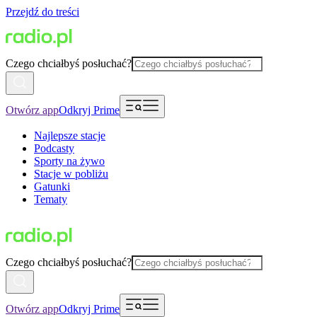
Przejdź do treści
Czego chciałbyś posłuchać?
Otwórz app
Odkryj Prime
Najlepsze stacje
Podcasty
Sporty na żywo
Stacje w pobliżu
Gatunki
Tematy
Czego chciałbyś posłuchać?
Otwórz app
Odkryj Prime