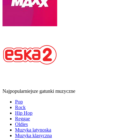
Najpopularniejsze gatunki muzyczne
Pop
Rock
Hip Hop
Reggae
Oldies
Muzyka latynoska
Muzyka klasyczna