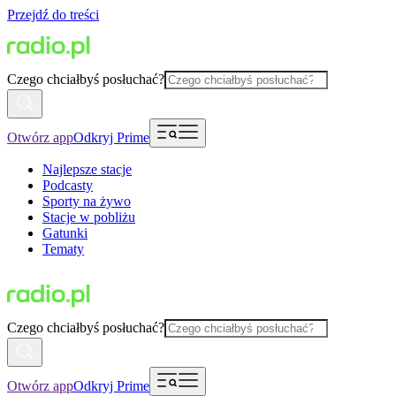
Przejdź do treści
Czego chciałbyś posłuchać?
Otwórz app
Odkryj Prime
Najlepsze stacje
Podcasty
Sporty na żywo
Stacje w pobliżu
Gatunki
Tematy
Czego chciałbyś posłuchać?
Otwórz app
Odkryj Prime