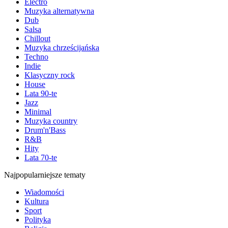
Electro
Muzyka alternatywna
Dub
Salsa
Chillout
Muzyka chrześcijańska
Techno
Indie
Klasyczny rock
House
Lata 90-te
Jazz
Minimal
Muzyka country
Drum'n'Bass
R&B
Hity
Lata 70-te
Najpopularniejsze tematy
Wiadomości
Kultura
Sport
Polityka