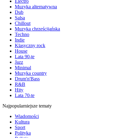
Electro
Muzyka alternatywna
Dub
Salsa
Chillout
Muzyka chrześcijańska
Techno
Indie
Klasyczny rock
House
Lata 90-te
Jazz
Minimal
Muzyka country
Drum'n'Bass
R&B
Hity
Lata 70-te
Najpopularniejsze tematy
Wiadomości
Kultura
Sport
Polityka