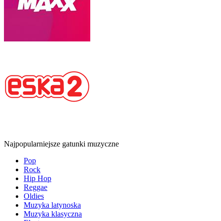
Najpopularniejsze gatunki muzyczne
Pop
Rock
Hip Hop
Reggae
Oldies
Muzyka latynoska
Muzyka klasyczna