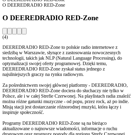
O DEEREDRADIO RED-Zone
O DEEREDRADIO RED-Zone
(4)
DEEREDRADIO RED-Zone to polskie radio internetowe z
siedzibą w Warszawie, słynące z zastosowania nowoczesnych
technologii, takich jak NLP (Natural Language Processing), do
optymalizacji swojej oferty programowej. Dzięki temu,
DEEREDRADIO RED-Zone zyskał status jednego z
najsilniejszych graczy na rynku radiowym.
Za pośrednictwem swojej głównej platformy - DEEREDRADIO,
DEEREDRADIO RED-Zone dociera do słuchaczy nie tylko w
Polsce, ale i w całej Strefie Czerwonej. Na playlistach radia znaleźć
można różne gatunki muzyczne - od popu, przez rock, aż po indie.
Misją stacji jest dostarczanie różnorodnej muzyki, która łączy i
inspiruje społeczność.
Programy DEEREDRADIO RED-Zone są na bieżąco
aktualizowane o najnowsze wiadomości, informacje o ruchu
drogowym oraz prognozy pogody dla regionu Strefy Czerwonej.