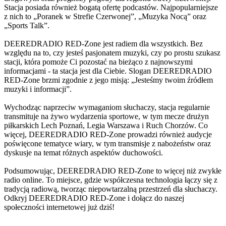
Stacja posiada również bogatą ofertę podcastów. Najpopularniejsze
z nich to „Poranek w Strefie Czerwonej”, „Muzyka Nocą” oraz
„Sports Talk”.
DEEREDRADIO RED-Zone jest radiem dla wszystkich. Bez
względu na to, czy jesteś pasjonatem muzyki, czy po prostu szukasz
stacji, która pomoże Ci pozostać na bieżąco z najnowszymi
informacjami - ta stacja jest dla Ciebie. Slogan DEEREDRADIO
RED-Zone brzmi zgodnie z jego misją: „Jesteśmy twoim źródłem
muzyki i informacji”.
Wychodząc naprzeciw wymaganiom słuchaczy, stacja regularnie
transmituje na żywo wydarzenia sportowe, w tym mecze drużyn
piłkarskich Lech Poznań, Legia Warszawa i Ruch Chorzów. Co
więcej, DEEREDRADIO RED-Zone prowadzi również audycje
poświęcone tematyce wiary, w tym transmisje z nabożeństw oraz
dyskusje na temat różnych aspektów duchowości.
Podsumowując, DEEREDRADIO RED-Zone to więcej niż zwykłe
radio online. To miejsce, gdzie współczesna technologia łączy się z
tradycją radiową, tworząc niepowtarzalną przestrzeń dla słuchaczy.
Odkryj DEEREDRADIO RED-Zone i dołącz do naszej
społeczności internetowej już dziś!
Strona internetowa stacji