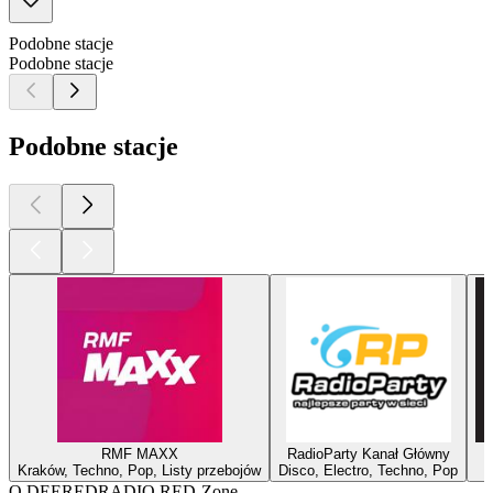
Podobne stacje
Podobne stacje
Podobne stacje
RMF MAXX
RadioParty Kanał Główny
Kraków, Techno, Pop, Listy przebojów
Disco, Electro, Techno, Pop
E
O DEEREDRADIO RED-Zone