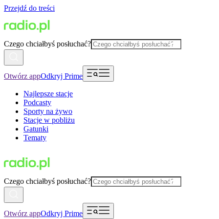
Przejdź do treści
Czego chciałbyś posłuchać?
Otwórz app
Odkryj Prime
Najlepsze stacje
Podcasty
Sporty na żywo
Stacje w pobliżu
Gatunki
Tematy
Czego chciałbyś posłuchać?
Otwórz app
Odkryj Prime