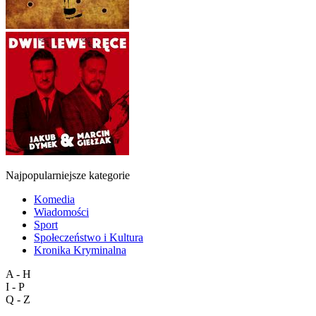
Najpopularniejsze kategorie
Komedia
Wiadomości
Sport
Społeczeństwo i Kultura
Kronika Kryminalna
A - H
I - P
Q - Z