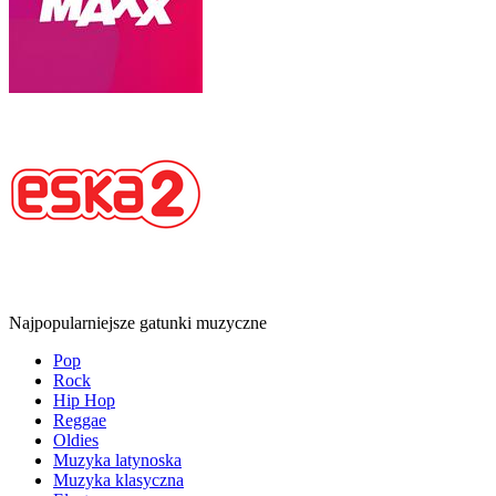
Najpopularniejsze gatunki muzyczne
Pop
Rock
Hip Hop
Reggae
Oldies
Muzyka latynoska
Muzyka klasyczna