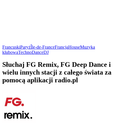
Francuski
Paryż
Île-de-France
Francja
House
Muzyka
klubowa
Techno
Dance
DJ
Słuchaj FG Remix, FG Deep Dance i
wielu innych stacji z całego świata za
pomocą aplikacji radio.pl