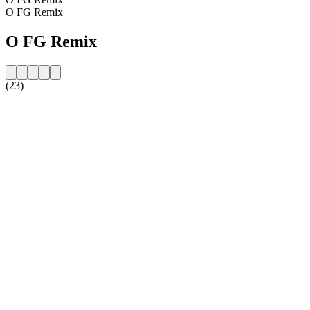
O FG Remix
O FG Remix
(23)
Strona internetowa stacji