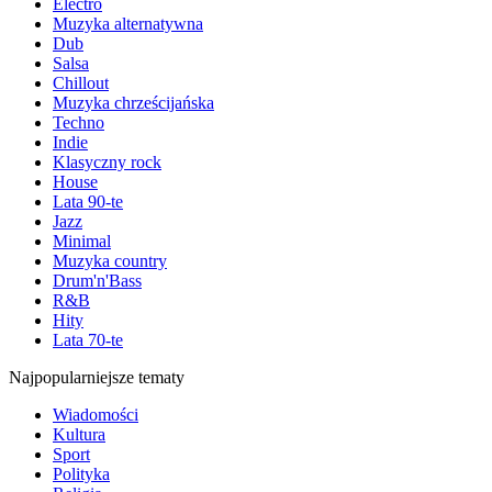
Electro
Muzyka alternatywna
Dub
Salsa
Chillout
Muzyka chrześcijańska
Techno
Indie
Klasyczny rock
House
Lata 90-te
Jazz
Minimal
Muzyka country
Drum'n'Bass
R&B
Hity
Lata 70-te
Najpopularniejsze tematy
Wiadomości
Kultura
Sport
Polityka