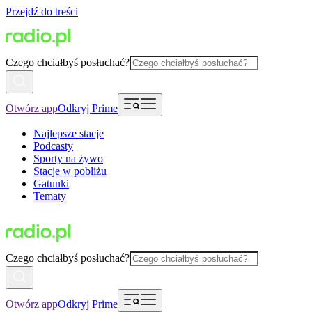
Przejdź do treści
Czego chciałbyś posłuchać?
Otwórz app
Odkryj Prime
Najlepsze stacje
Podcasty
Sporty na żywo
Stacje w pobliżu
Gatunki
Tematy
Czego chciałbyś posłuchać?
Otwórz app
Odkryj Prime