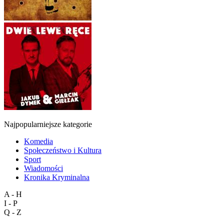
Najpopularniejsze kategorie
Komedia
Społeczeństwo i Kultura
Sport
Wiadomości
Kronika Kryminalna
A - H
I - P
Q - Z