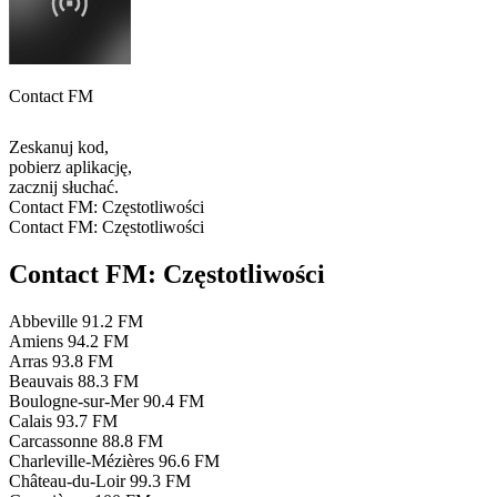
Contact FM
Zeskanuj kod,
pobierz aplikację,
zacznij słuchać.
Contact FM: Częstotliwości
Contact FM: Częstotliwości
Contact FM: Częstotliwości
Abbeville
91.2 FM
Amiens
94.2 FM
Arras
93.8 FM
Beauvais
88.3 FM
Boulogne-sur-Mer
90.4 FM
Calais
93.7 FM
Carcassonne
88.8 FM
Charleville-Mézières
96.6 FM
Château-du-Loir
99.3 FM