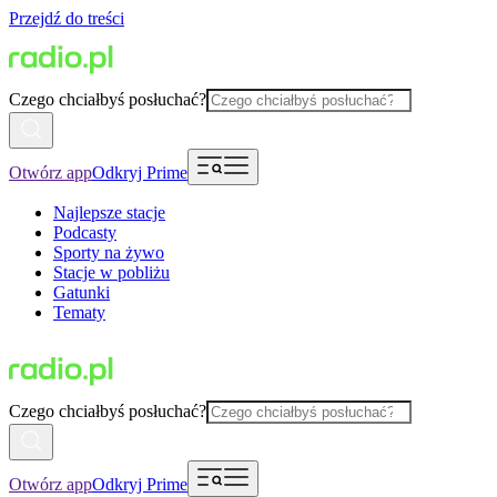
Przejdź do treści
Czego chciałbyś posłuchać?
Otwórz app
Odkryj Prime
Najlepsze stacje
Podcasty
Sporty na żywo
Stacje w pobliżu
Gatunki
Tematy
Czego chciałbyś posłuchać?
Otwórz app
Odkryj Prime