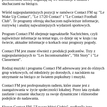
słuchaczami na bieżąco.
Wśród najpopularniejszych pozycji w ramówce Contact FM są: "Le
Wake Up Contact", "Le 17/20 Contact" i "Le Contact Football
Club". Te programy oferują słuchaczom najświeższe informacje,
rozrywkę i analizę najważniejszych wydarzeń sportowych.
Program Contact FM obejmuje tagesaktuelle Nachrichten, czyli
najświeższe informacje na temat tego, co dzieje się w kraju i na
świecie, aktualne informacje o korkach oraz prognozy pogody.
Contact FM jest znane również z produkcji podcastów. Trzy z
najpopularniejszych to "Les Incontournables", "Hit Story" i "Le
Classement".
Rodzaj muzyki i programu Contact FM adresowany jest do różnych
grup wiekowych, od młodzieży po dorosłych, z naciskiem na
utrzymanie na bieżąco ze światem popkultury i muzyki.
Contact FM jest profesjonalnym radiem, które znane jest z
zaangażowania w życie społeczności lokalnej. Przez lata zyskało
zaufanie i uznanie słuchaczy za swoje dynamiczne i różnorodne
podejście do nadawania.
Slogan Contact FM, "Zawsze bliżej Ciebie", podkreśla jego