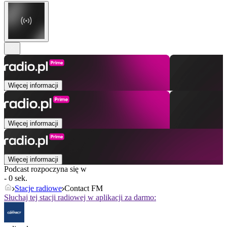
Więcej informacji
Więcej informacji
Więcej informacji
Podcast rozpoczyna się w
- 0 sek.
Stacje radiowe
Contact FM
Słuchaj tej stacji radiowej w aplikacji za darmo: