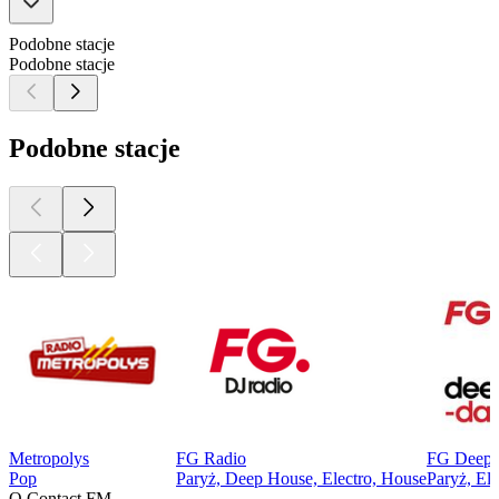
Podobne stacje
Podobne stacje
Podobne stacje
Metropolys
FG Radio
FG Deep 
Pop
Paryż, Deep House, Electro, House
Paryż, El
O Contact FM