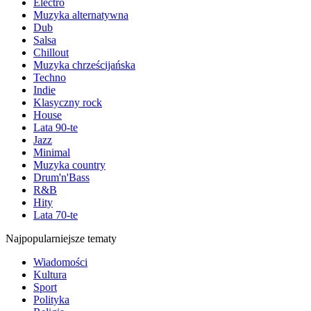
Electro
Muzyka alternatywna
Dub
Salsa
Chillout
Muzyka chrześcijańska
Techno
Indie
Klasyczny rock
House
Lata 90-te
Jazz
Minimal
Muzyka country
Drum'n'Bass
R&B
Hity
Lata 70-te
Najpopularniejsze tematy
Wiadomości
Kultura
Sport
Polityka