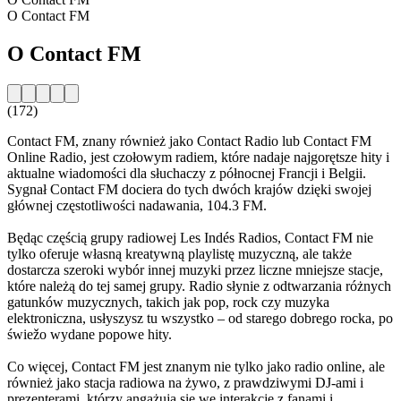
O Contact FM
O Contact FM
(172)
Contact FM, znany również jako Contact Radio lub Contact FM
Online Radio, jest czołowym radiem, które nadaje najgorętsze hity i
aktualne wiadomości dla słuchaczy z północnej Francji i Belgii.
Sygnał Contact FM dociera do tych dwóch krajów dzięki swojej
głównej częstotliwości nadawania, 104.3 FM.
Będąc częścią grupy radiowej Les Indés Radios, Contact FM nie
tylko oferuje własną kreatywną playlistę muzyczną, ale także
dostarcza szeroki wybór innej muzyki przez liczne mniejsze stacje,
które należą do tej samej grupy. Radio słynie z odtwarzania różnych
gatunków muzycznych, takich jak pop, rock czy muzyka
elektroniczna, usłyszysz tu wszystko – od starego dobrego rocka, po
świežo wydane popowe hity.
Co więcej, Contact FM jest znanym nie tylko jako radio online, ale
również jako stacja radiowa na żywo, z prawdziwymi DJ-ami i
prezenterami, którzy angażują się we interakcje z fanami i