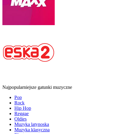
Najpopularniejsze gatunki muzyczne
Pop
Rock
Hip Hop
Reggae
Oldies
Muzyka latynoska
Muzyka klasyczna